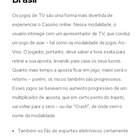
Os jogos de TV são uma forma mais divertida de
experienciar o Cassino online. Nessa modalidade, o
usuário interage com um apresentador de TV, que conduz
um jogo de azar – tal como na modalidade de jogos Ao-
Vivo. O jogador, portanto, deve saber a hora exata para
retirar a sua aposta, levando para casa os seus lucros.
Quanto mais tempo a aposta ficar em jogo, maior será o
retorno – porém, os riscos também são progressivos.
Esses jogos se baseiam no aumento progressivo de um
multiplicador de aposta, que em certo ponto do trajeto,
vai voltar para o zero – ou dar “Crash”, de onde vem o
nome da modalidade.
Também os fãs de esportes eletrônicos certamente