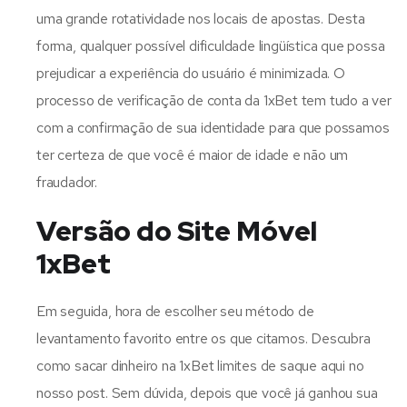
uma grande rotatividade nos locais de apostas. Desta
forma, qualquer possível dificuldade lingüística que possa
prejudicar a experiência do usuário é minimizada. O
processo de verificação de conta da 1xBet tem tudo a ver
com a confirmação de sua identidade para que possamos
ter certeza de que você é maior de idade e não um
fraudador.
Versão do Site Móvel
1xBet
Em seguida, hora de escolher seu método de
levantamento favorito entre os que citamos. Descubra
como sacar dinheiro na 1xBet limites de saque aqui no
nosso post. Sem dúvida, depois que você já ganhou sua