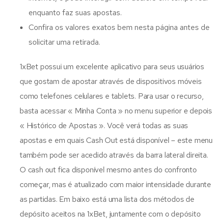
enquanto faz suas apostas.
Confira os valores exatos bem nesta página antes de
solicitar uma retirada.
1xBet possui um excelente aplicativo para seus usuários
que gostam de apostar através de dispositivos móveis
como telefones celulares e tablets. Para usar o recurso,
basta acessar « Minha Conta » no menu superior e depois
« Histórico de Apostas ». Você verá todas as suas
apostas e em quais Cash Out está disponível – este menu
também pode ser acedido através da barra lateral direita.
O cash out fica disponível mesmo antes do confronto
começar, mas é atualizado com maior intensidade durante
as partidas. Em baixo está uma lista dos métodos de
depósito aceitos na 1xBet, juntamente com o depósito