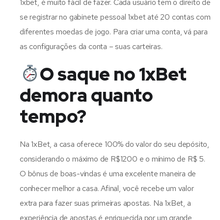
1xbet, é muito fácil de fazer. Cada usuário tem o direito de
se registrar no gabinete pessoal 1xbet até 20 contas com
diferentes moedas de jogo. Para criar uma conta, vá para
as configurações da conta – suas carteiras.
O saque no 1xBet
demora quanto
tempo?
Na 1xBet, a casa oferece 100% do valor do seu depósito,
considerando o máximo de R$1200 e o mínimo de R$ 5.
O bônus de boas-vindas é uma excelente maneira de
conhecer melhor a casa. Afinal, você recebe um valor
extra para fazer suas primeiras apostas. Na 1xBet, a
experiência de apostas é enriquecida por um grande