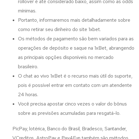
rollover é até considerado baixo, assim como as odds
mínimas.
Portanto, informaremos mais detalhadamente sobre
como retirar seu dinheiro do site 1xbet.
Os métodos de pagamento são bem variados para as
operações de depósito e saque na 1xBet, abrangendo
as principais opções disponíveis no mercado
brasileiro.
O chat ao vivo 1xBet é o recurso mais útil do suporte,
pois é possível entrar em contato com um atendente
24 horas.
Você precisa apostar cinco vezes o valor do bônus
sobre as previsões acumuladas para resgatá-lo.
PicPay, lotérica, Banco do Brasil, Bradesco, Santander,
VCreditos, AstroPay e Pay4Fun também são métodos