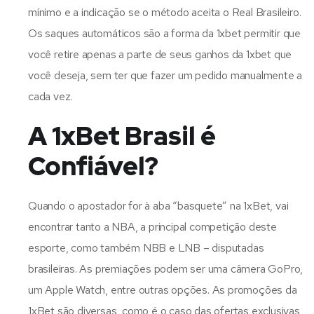
mínimo e a indicação se o método aceita o Real Brasileiro.
Os saques automáticos são a forma da 1xbet permitir que
você retire apenas a parte de seus ganhos da 1xbet que
você deseja, sem ter que fazer um pedido manualmente a
cada vez.
A 1xBet Brasil é
Confiável?
Quando o apostador for à aba “basquete” na 1xBet, vai
encontrar tanto a NBA, a principal competição deste
esporte, como também NBB e LNB – disputadas
brasileiras. As premiações podem ser uma câmera GoPro,
um Apple Watch, entre outras opções. As promoções da
1xBet são diversas, como é o caso das ofertas exclusivas