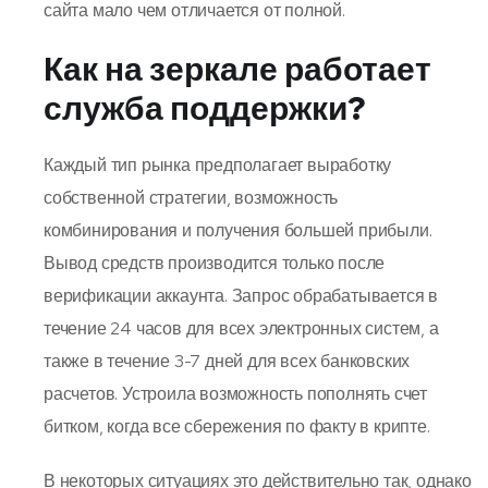
сайта мало чем отличается от полной.
Как на зеркале работает
служба поддержки?
Каждый тип рынка предполагает выработку
собственной стратегии, возможность
комбинирования и получения большей прибыли.
Вывод средств производится только после
верификации аккаунта. Запрос обрабатывается в
течение 24 часов для всех электронных систем, а
также в течение 3-7 дней для всех банковских
расчетов. Устроила возможность пополнять счет
битком, когда все сбережения по факту в крипте.
В некоторых ситуациях это действительно так, однако