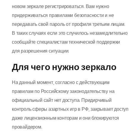
новом зеркале регистрироваться. Вам нужно
придерживаться правилами безопасности и не
передавать свой пароль от профиля третьим лицам.
В таких случаях если это случилось незамедлительно
сообщайте специалистам технической поддержки
для разрешения ситуации.
Для чего нужно зеркало
На данный момент, согласно с действующим
правилам по Российскому законодательству на
официальный сайт нет доступа. Придирчивый
контроль сферы азартных игр в РФ, закрывает доступ
даже лицензионным конторам и они блокируются
провайдером.