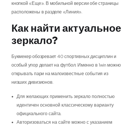
кнопкой «Еще». В мобильной версии обе страницы
расположены в разделе «Линия».
Как найти актуальное
зеркало?
Букмекер обозревает 40 спортивных дисциплин и
особый упор делает на футбол. Именно в 1win можно
открывать пари на малоизвестные события из
низших дивизионов.
Для желающих применить зеркало полностью
идентичен основной классическому варианту
официального сайта.
Авторизоваться на сайте можно с указанием