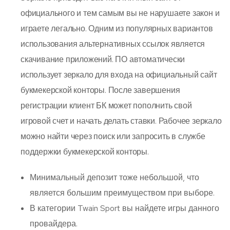
официального и тем самым вы не нарушаете закон и
играете легально. Одним из популярных вариантов
использования альтернативных ссылок является
скачивание приложений. ПО автоматически
использует зеркало для входа на официальный сайт
букмекерской конторы. После завершения
регистрации клиент БК может пополнить свой
игровой счет и начать делать ставки. Рабочее зеркало
можно найти через поиск или запросить в службе
поддержки букмекерской конторы.
Минимальный депозит тоже небольшой, что
является большим преимуществом при выборе.
В категории Twain Sport вы найдете игры данного
провайдера.