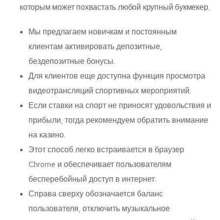
которым может похвастать любой крупный букмекер.
Мы предлагаем новичкам и постоянным
клиентам активировать депозитные,
бездепозитные бонусы.
Для клиентов еще доступна функция просмотра
видеотрансляций спортивных мероприятий.
Если ставки на спорт не приносят удовольствия и
прибыли, тогда рекомендуем обратить внимание
на казино.
Этот способ легко встраивается в браузер
Chrome и обеспечивает пользователям
бесперебойный доступ в интернет.
Справа сверху обозначается баланс
пользователя, отключить музыкальное