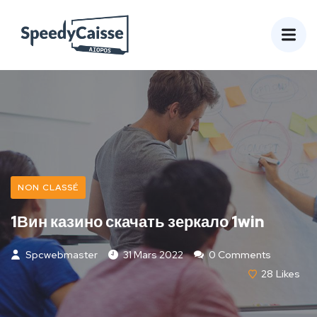
NON CLASSÉ
1Вин казино скачать зеркало 1win
Spcwebmaster
31 Mars 2022
0 Comments
28
Likes