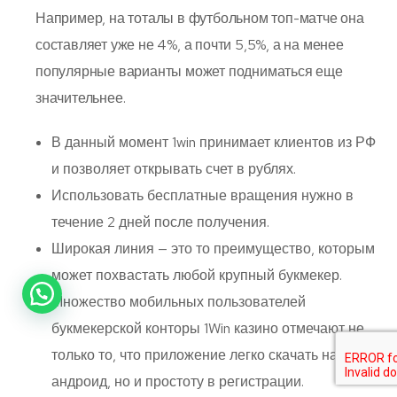
Например, на тоталы в футбольном топ-матче она
составляет уже не 4%, а почти 5,5%, а на менее
популярные варианты может подниматься еще
значительнее.
В данный момент 1win принимает клиентов из РФ
и позволяет открывать счет в рублях.
Использовать бесплатные вращения нужно в
течение 2 дней после получения.
Широкая линия — это то преимущество, которым
может похвастать любой крупный букмекер.
Множество мобильных пользователей
букмекерской конторы 1Win казино отмечают не
только то, что приложение легко скачать на
андроид, но и простоту в регистрации.