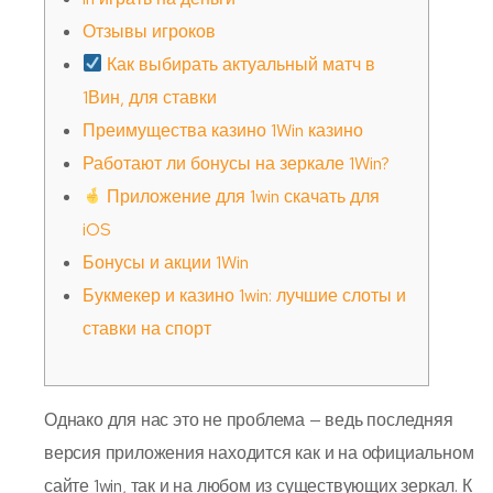
Отзывы игроков
Как выбирать актуальный матч в
1Вин, для ставки
Преимущества казино 1Win казино
Работают ли бонусы на зеркале 1Win?
Приложение для 1win скачать для
iOS
Бонусы и акции 1Win
Букмекер и казино 1win: лучшие слоты и
ставки на спорт
Однако для нас это не проблема — ведь последняя
версия приложения находится как и на официальном
сайте 1win, так и на любом из существующих зеркал. К