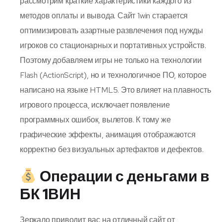
рассмотрим краткие характеристики каждого из
методов оплаты и вывода. Сайт 1win старается
оптимизировать азартные развлечения под нужды
игроков со стационарных и портативных устройств.
Поэтому добавляем игры не только на технологии
Flash (ActionScript), но и технологичное ПО, которое
написано на языке HTML5. Это влияет на плавность
игрового процесса, исключает появление
программных ошибок, вылетов. К тому же
графические эффекты, анимация отображаются
корректно без визуальных артефактов и дефектов.
Операции с деньгами в
БК 1ВИН
Зеркало приводит вас на отличный сайт от