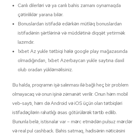
Canlı dilerləri və ya canlı bahis zamanı oynamaqda
çətinliklər yarana bilər.
Bonuslardan istifadə edərkən mütləq bonuslardan
istifadənin şərtlərinə və müddətinə diqqət yetirmək
lazımdır.
1xbet Az yukle tətbiqi hələ google play mağazasında
olmadığından, 1xbet Azerbaycan yukle saytına daxil
olub oradan yükləməlisiniz.
Bu halda, proqramın işə salınması ilə bağlı heç bir problem
olmayacaq və onun işinə zəmanət verilir. Onun həm mobil
veb-saytı, həm də Android və iOS üçün olan tətbiqləri
istifadəçilərin rahatlığı əsas götürülərək tərtib edilib.
Bununla belə, istisnalar var – mərc etmədən pulsuz mərclər
və real pul cashback. Bahis satmaq, hadisənin nəticəsini