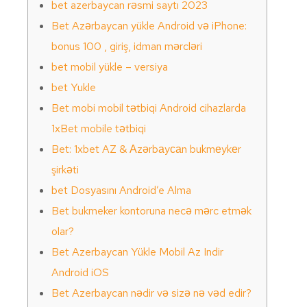
bet azerbaycan rəsmi saytı 2023
Bet Azərbaycan yükle Android və iPhone:
bonus 100 , giriş, idman mərcləri
bet mobil yükle – versiya
bet Yukle
Bet mobi mobil tətbiqi Android cihazlarda
1xBet mobile tətbiqi
Bet: 1xbet AZ & Аzərbаyсаn bukmеykеr
şirkəti
bet Dosyasını Android’e Alma
Bet bukmeker kontoruna necə mərc etmək
olar?
Bet Azerbaycan Yükle Mobil Az Indir
Android iOS
Bet Azerbaycan nədir və sizə nə vəd edir?