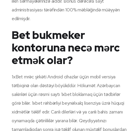
ilkin sərmayələrinizə aiddir. Bonus dərəcəsi sayt
administrasiyası tərəfindən 100% məbləğində müəyyən
edilmişdir.
Bet bukmeker
kontoruna necə mərc
etmək olar?
1xBet mrəc şirkəti Android cihazlar üçün mobil versiya
tətbiqinə olan dəstəyi böyükddür. Hökumət Azərbaycan
sakinləri üçün rəsmi saytı 1xbet bloklamaq üçün tədbirlər
görə bilər. 1xbet rəhbərliyi beynəlxalq lisenziya üzrə hüquqi
xidmətlər təklif edir. Canlı dilerləri və ya canlı bahis zamanı
oynamaqda çətinliklər yarana bilər. Qeydiyyatınızı
tamamladıqdan sonra isə təklif olunan müxtəlif bonuslardan