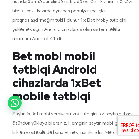
üst idarəetmə panelindən istifadə edirəm. Ekranın mərkəzi
hissəsində, hazırda oynanan populyar matçları
proqnozlaşdırmağım təklif olunur. 1 x Bet Moby tətbiqini
yükləmək üçün Android cihazlarda olan sistem tələbi
minimum Android 4.1-dir.
Bet mobi mobil
tətbiqi Android
cihazlarda 1xBet
mobile tətbiqi
Saytın 1xBet mobi versiyası üzrə tətbiqini siz saytın birbaşa
özündən yükləyə bilərsiniz. Həmçinin saytın mobil güzgü
linkləri vasitəsilə də bunu etmək mümkündür. Mərc şirkətinin