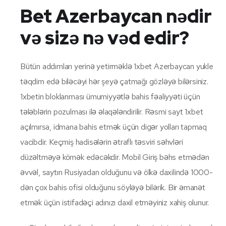
Bet Azerbaycan nədir
və sizə nə vəd edir?
Bütün addımları yerinə yetirməklə 1xbet Azerbaycan yukle
təqdim edə biləcəyi hər şeyə çatmağı gözləyə bilərsiniz.
1xbetin bloklanması ümumiyyətlə bahis fəaliyyəti üçün
tələblərin pozulması ilə əlaqələndirilir. Rəsmi sayt 1xbet
açılmırsa, idmana bahis etmək üçün digər yolları tapmaq
vacibdir. Keçmiş hadisələrin ətraflı təsviri səhvləri
düzəltməyə kömək edəcəkdir. Mobil Giriş bəhs etmədən
əvvəl, saytın Rusiyadan olduğunu və ölkə daxilində 1000-
dən çox bahis ofisi olduğunu söyləyə bilərik. Bir əmanət
etmək üçün istifadəçi adınızı daxil etməyiniz xahiş olunur.