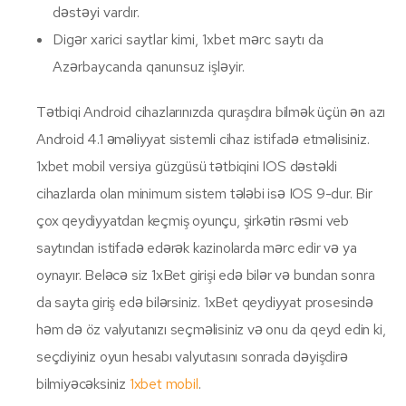
dəstəyi vardır.
Digər xarici saytlar kimi, 1xbet mərc saytı da
Azərbaycanda qanunsuz işləyir.
Tətbiqi Android cihazlarınızda quraşdıra bilmək üçün ən azı
Android 4.1 əməliyyat sistemli cihaz istifadə etməlisiniz.
1xbet mobil versiya güzgüsü tətbiqini IOS dəstəkli
cihazlarda olan minimum sistem tələbi isə IOS 9-dur. Bir
çox qeydiyyatdan keçmiş oyunçu, şirkətin rəsmi veb
saytından istifadə edərək kazinolarda mərc edir və ya
oynayır. Beləcə siz 1xBet girişi edə bilər və bundan sonra
da sayta giriş edə bilərsiniz. 1xBet qeydiyyat prosesində
həm də öz valyutanızı seçməlisiniz və onu da qeyd edin ki,
seçdiyiniz oyun hesabı valyutasını sonrada dəyişdirə
bilmiyəcəksiniz
1xbet mobil
.