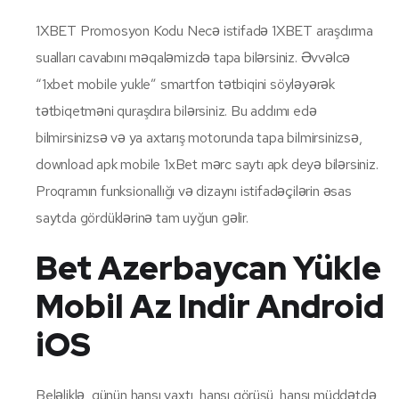
1XBET Promosyon Kodu Necə istifadə 1XBET araşdırma
sualları cavabını məqaləmizdə tapa bilərsiniz. Əvvəlcə
“1xbet mobile yukle” smartfon tətbiqini söyləyərək
tətbiqetməni quraşdıra bilərsiniz. Bu addımı edə
bilmirsinizsə və ya axtarış motorunda tapa bilmirsinizsə,
download apk mobile 1xBet mərc saytı apk deyə bilərsiniz.
Proqramın funksionallığı və dizaynı istifadəçilərin əsas
saytda gördüklərinə tam uyğun gəlir.
Bet Azerbaycan Yükle
Mobil Az Indir Android
iOS
Beləliklə, günün hansı vaxtı, hansı görüşü, hansı müddətdə