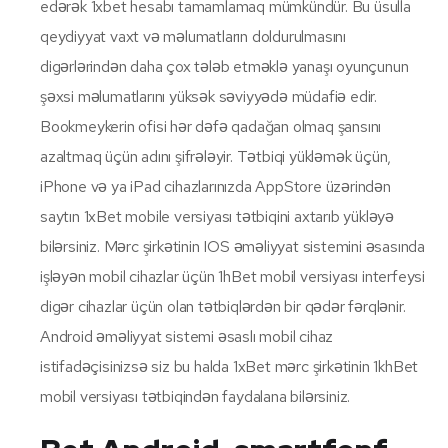
edərək 1xbet hesabı tamamlamaq mümkündür. Bu üsulla
qeydiyyat vaxt və məlumatların doldurulmasını
digərlərindən daha çox tələb etməklə yanaşı oyunçunun
şəxsi məlumatlarını yüksək səviyyədə müdafiə edir.
Bookmeykerin ofisi hər dəfə qadağan olmaq şansını
azaltmaq üçün adını şifrələyir. Tətbiqi yükləmək üçün,
iPhone və ya iPad cihazlarınızda AppStore üzərindən
saytın 1xBet mobile versiyası tətbiqini axtarıb yükləyə
bilərsiniz. Mərc şirkətinin IOS əməliyyat sistemini əsasında
işləyən mobil cihazlar üçün 1hBet mobil versiyası interfeysi
digər cihazlar üçün olan tətbiqlərdən bir qədər fərqlənir.
Android əməliyyat sistemi əsaslı mobil cihaz
istifadəçisinizsə siz bu halda 1xBet mərc şirkətinin 1khBet
mobil versiyası tətbiqindən faydalana bilərsiniz.