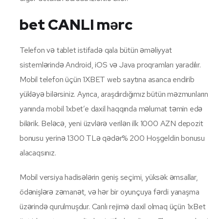
bet CANLI mərc
Telefon və tablet istifadə qala bütün əməliyyat
sistemlərində Android, iOS və Java proqramları yaradılır.
Mobil telefon üçün 1XBET web saytına asanca endirib
yükləyə bilərsiniz. Ayrıca, araşdırdığımız bütün məzmunların
yanında mobil 1xbet’e daxil haqqında məlumat təmin edə
bilərik. Beləcə, yeni üzvlərə verilən ilk 1000 AZN depozit
bonusu yerinə 1300 TLə qədər% 200 Hoşgeldin bonusu
alacaqsınız.
Mobil versiya hadisələrin geniş seçimi, yüksək əmsallar,
ödənişlərə zəmanət, və hər bir oyunçuya fərdi yanaşma
üzərində qurulmuşdur. Canlı rejimə daxil olmaq üçün 1xBet