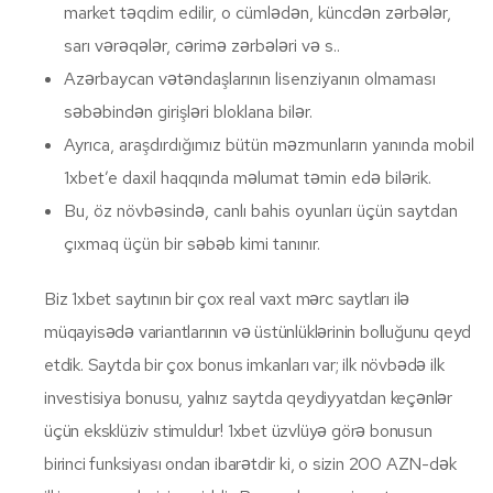
market təqdim edilir, o cümlədən, küncdən zərbələr,
sarı vərəqələr, cərimə zərbələri və s..
Azərbaycan vətəndaşlarının lisenziyanın olmaması
səbəbindən girişləri bloklana bilər.
Ayrıca, araşdırdığımız bütün məzmunların yanında mobil
1xbet’e daxil haqqında məlumat təmin edə bilərik.
Bu, öz növbəsində, canlı bahis oyunları üçün saytdan
çıxmaq üçün bir səbəb kimi tanınır.
Biz 1xbet saytının bir çox real vaxt mərc saytları ilə
müqayisədə variantlarının və üstünlüklərinin bolluğunu qeyd
etdik. Saytda bir çox bonus imkanları var; ilk növbədə ilk
investisiya bonusu, yalnız saytda qeydiyyatdan keçənlər
üçün eksklüziv stimuldur! 1xbet üzvlüyə görə bonusun
birinci funksiyası ondan ibarətdir ki, o sizin 200 AZN-dək