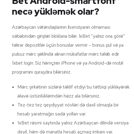
Bet Android-smartfonf
necə yükləmək olar?
Azərbaycan vətəndaşlarının lisenziyanın olmaması
səbəbindən girişləri bloklana bilər. 1xBet “yalnız ona görə”
təkrar depozitlər üçün bonuslar vermir – bonus pul və ya
pulsuz mərc şəklində alınan mükafatlar mərc tələb edir
1xbet login. Siz həmçinin iPhone və ya Android-də mobil
proqramını quraşdıra bilərsiniz.
Mərc şirkətinin sizlərə təklif etdiyi bu tətbiqi yükləyərək
əlavə üstünlüklərindən həzz ala bilərsiniz.
Tez-tez tez qeydiyyat növləri də daxil olmaqla bir
hesab yaratmağın sadə yolları var.
1xBet rəsmi saytında yalnız Azərbaycan dilində versiya
deyil, həm də manatla hesab açmaq imkanı var.