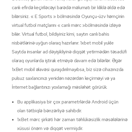
canlı efirdə keçiriləcəyi barədə məlumatı bir kliklə əldə edə
bilərsiniz. « E Sports » bölməsində Oyunçu-üzv həmçinin
virtual futbol matçlarını « canlı mərc »bölməsində izləyə
bilər. Virtual futbol, bildiyiniz kimi, saytın canlı bahis
nisbətlərinə uyğun olaraq hazırlanır. 1xbet mobil yukle
Saytda insanlar ad dəyişikliyinə diqqət yetirmədən təsadüfi
olaraq oyunlarda iştirak etməyə davam edə bilərlər. Əgər
1xBet mobil əlavəsi quraşdırılmayıbsa, biz sizə cihazınızda
pulsuz saxlancınızı yenidən nəzərdən keçirməyi və ya
İnternet bağlantınızı yoxlamağı məsləhət görürük.
Bu applikasiya bir çox parametrlərdə Android üçün
olan tətbiqlə bənzərliyə sahibdir.
1xBet mərc şirkəti hər zaman təhlükəsizlik məsələlərinə
xüsusi önəm və diqqət vermişdir.