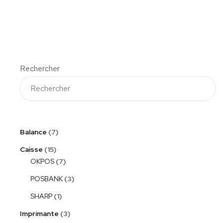
Rechercher
Balance
7
Caisse
15
OKPOS
7
POSBANK
3
SHARP
1
Imprimante
3