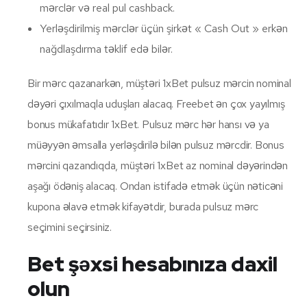
mərclər və real pul cashback.
Yerləşdirilmiş mərclər üçün şirkət « Cash Out » erkən
nağdlaşdırma təklif edə bilər.
Bir mərc qazanarkən, müştəri 1xBet pulsuz mərcin nominal
dəyəri çıxılmaqla uduşları alacaq. Freebet ən çox yayılmış
bonus mükafatıdır 1xBet. Pulsuz mərc hər hansı və ya
müəyyən əmsalla yerləşdirilə bilən pulsuz mərcdir. Bonus
mərcini qazandıqda, müştəri 1xBet az nominal dəyərindən
aşağı ödəniş alacaq. Ondan istifadə etmək üçün nəticəni
kupona əlavə etmək kifayətdir, burada pulsuz mərc
seçimini seçirsiniz.
Bet şəxsi hesabınıza daxil
olun