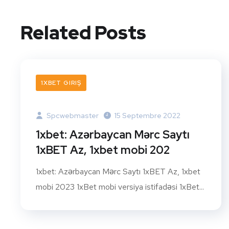
Related Posts
1XBET GIRIŞ
Spcwebmaster
15 Septembre 2022
1xbet: Azərbaycan Mərc Saytı
1xBET Az, 1xbet mobi 202
1xbet: Azərbaycan Mərc Saytı 1xBET Az, 1xbet
mobi 2023 1xBet mobi versiya istifadəsi 1xBet...