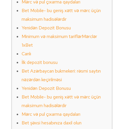
Mərc və pul çıxarma qaydaları
Bet Mobile- bu geniş xətt və mərc üçün
maksimum hadisələrdir
Yenidən Depozit Bonusu
Minimum və maksimum tariflərMərclər
1xBet
Canlı
İlk depozit bonusu
Bet Azərbaycan bukmekeri: rəsmi saytın
nəzərdən keçirilməsi
Yenidən Depozit Bonusu
Bet Mobile- bu geniş xətt və mərc üçün
maksimum hadisələrdir
Mərc və pul çıxarma qaydaları
Bet şəxsi hesabınıza daxil olun