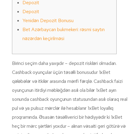
Depozit
Depozit
Yenidən Depozit Bonusu
Bet Azərbaycan bukmekeri: rəsmi saytın
nəzərdən keçirilməsi
Birinci seçim daha yaxşıdır – depozit riskləri olmadan.
Cashback oyunçular üçün təsəlli bonusudur 1xBet
qələbələr və itkilər arasında mənfi fərqlə. Cashback faizi
oyunçunun itirdiyi məbləğdən asılı ola bilər 1xBet ayın
sonunda cashback oyunçunun statusundan asılı olaraq real
pul və ya pulsuz mərclər ilə hesablanır 1xBet loyallıq
proqramında. Əsasən təsəlliverici bir hədiyyədir ki 1xBet
heç bir mərc şərtləri yoxdur – alınan vəsaiti geri götürə və