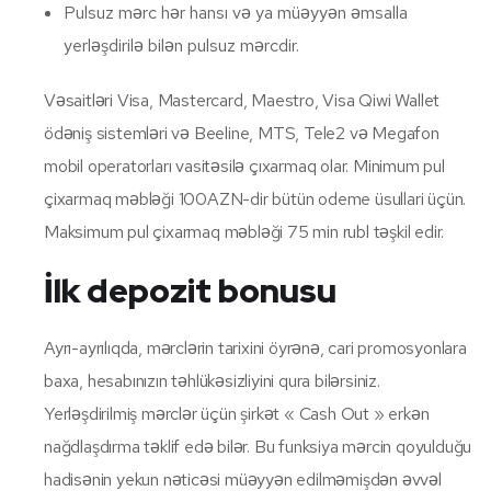
Pulsuz mərc hər hansı və ya müəyyən əmsalla
yerləşdirilə bilən pulsuz mərcdir.
Vəsaitləri Visa, Mastercard, Maestro, Visa Qiwi Wallet
ödəniş sistemləri və Beeline, MTS, Tele2 və Megafon
mobil operatorları vasitəsilə çıxarmaq olar. Minimum pul
çixarmaq məbləği 100AZN-dir bütün odeme üsullari üçün.
Maksimum pul çixarmaq məbləği 75 min rubl təşkil edir.
İlk depozit bonusu
Ayrı-ayrılıqda, mərclərin tarixini öyrənə, cari promosyonlara
baxa, hesabınızın təhlükəsizliyini qura bilərsiniz.
Yerləşdirilmiş mərclər üçün şirkət « Cash Out » erkən
nağdlaşdırma təklif edə bilər. Bu funksiya mərcin qoyulduğu
hadisənin yekun nəticəsi müəyyən edilməmişdən əvvəl