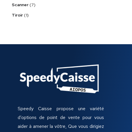
Scanner
7
Tiroir
1
Speedy Caisse propose une variété
d’options de point de vente pour vous
aider à amener la vôtre, Que vous dirigiez