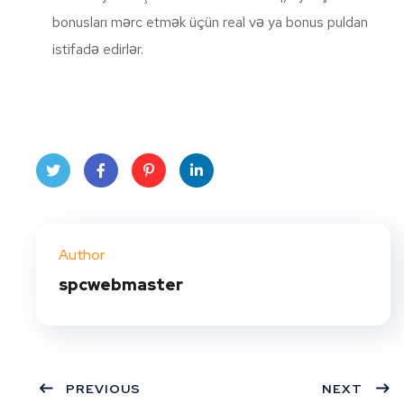
bonusları mərc etmək üçün real və ya bonus puldan
istifadə edirlər.
Twit
Face
Pint
Linke
ter
book
eres
dIn
Author
t
spcwebmaster
PREVIOUS
NEXT