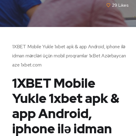
29
Likes
1XBET Mobile Yukle 1xbet apk & app Android, iphone ilə
idman mərcləri üçün mobil proqramlar 1xBet Azərbaycan
aze 1xbet.com
1XBET Mobile
Yukle 1xbet apk &
app Android,
iphone ilə idman