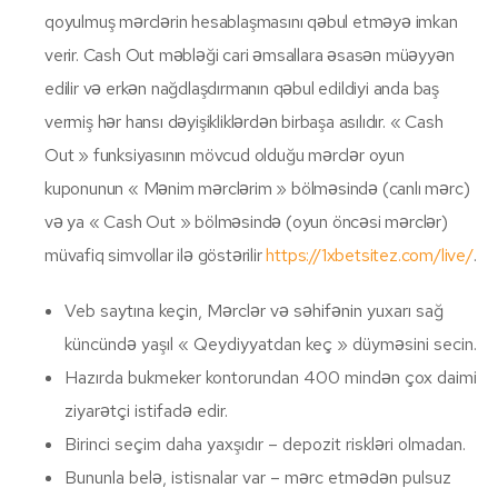
qoyulmuş mərclərin hesablaşmasını qəbul etməyə imkan
verir. Cash Out məbləği cari əmsallara əsasən müəyyən
edilir və erkən nağdlaşdırmanın qəbul edildiyi anda baş
vermiş hər hansı dəyişikliklərdən birbaşa asılıdır. « Cash
Out » funksiyasının mövcud olduğu mərclər oyun
kuponunun « Mənim mərclərim » bölməsində (canlı mərc)
və ya « Cash Out » bölməsində (oyun öncəsi mərclər)
müvafiq simvollar ilə göstərilir
https://1xbetsitez.com/live/
.
Veb saytına keçin, Mərclər və səhifənin yuxarı sağ
küncündə yaşıl « Qeydiyyatdan keç » düyməsini secin.
Hazırda bukmeker kontorundan 400 mindən çox daimi
ziyarətçi istifadə edir.
Birinci seçim daha yaxşıdır – depozit riskləri olmadan.
Bununla belə, istisnalar var – mərc etmədən pulsuz