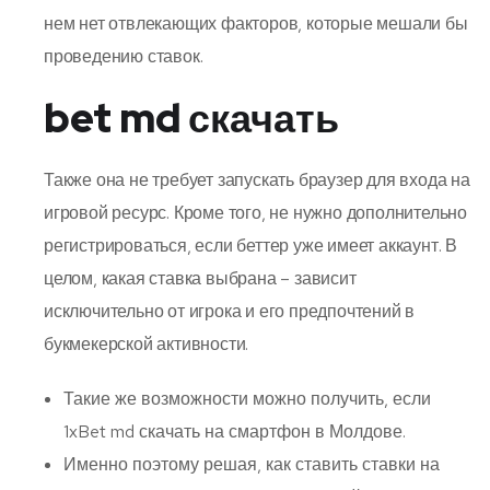
нем нет отвлекающих факторов, которые мешали бы
проведению ставок.
bet md скачать
Также она не требует запускать браузер для входа на
игровой ресурс. Кроме того, не нужно дополнительно
регистрироваться, если беттер уже имеет аккаунт. В
целом, какая ставка выбрана – зависит
исключительно от игрока и его предпочтений в
букмекерской активности.
Такие же возможности можно получить, если
1xBet md скачать на смартфон в Молдове.
Именно поэтому решая, как ставить ставки на