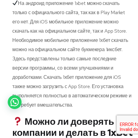
На андроид приложение 1xbet можно скачать
только с официального сайта, так как в Play Market
его нет. Для iOS мобильное приложение можно
скачать как на официальном сайте, так и App Store.
Необходимое мобильное приложение 1хбет скачать
можно на официальном сайте букмекера 1иксбет.
Здесь представлены только самые последние
версии программы, со всеми улучшениями и
доработками. Скачать 1хбет приложение для iOS
также можно загрузить с App Store. Его установка
выполняется полностью в автоматическом режиме и
не требует вмешательства.
Можно ли доверять
компании и делать в 1xBet