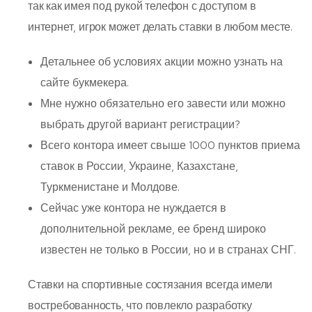
так как имея под рукой телефон с доступом в
интернет, игрок может делать ставки в любом месте.
Детальнее об условиях акции можно узнать на
сайте букмекера.
Мне нужно обязательно его завести или можно
выбрать другой вариант регистрации?
Всего контора имеет свыше 1000 пунктов приема
ставок в России, Украине, Казахстане,
Туркменистане и Молдове.
Сейчас уже контора не нуждается в
дополнительной рекламе, ее бренд широко
известен не только в России, но и в странах СНГ.
Ставки на спортивные состязания всегда имели
востребованность, что повлекло разработку