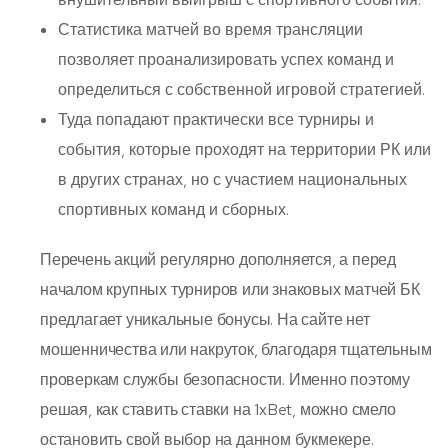
Статистика матчей во время трансляции
позволяет проанализировать успех команд и
определиться с собственной игровой стратегией.
Туда попадают практически все турниры и
события, которые проходят на территории РК или
в других странах, но с участием национальных
спортивных команд и сборных.
Перечень акций регулярно дополняется, а перед
началом крупных турниров или знаковых матчей БК
предлагает уникальные бонусы. На сайте нет
мошенничества или накруток, благодаря тщательным
проверкам службы безопасности. Именно поэтому
решая, как ставить ставки на 1xBet, можно смело
остановить свой выбор на данном букмекере.