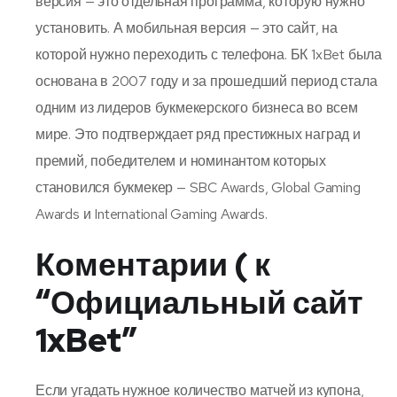
версия — это отдельная программа, которую нужно
установить. А мобильная версия — это сайт, на
которой нужно переходить с телефона. БК 1xBet была
основана в 2007 году и за прошедший период стала
одним из лидеров букмекерского бизнеса во всем
мире. Это подтверждает ряд престижных наград и
премий, победителем и номинантом которых
становился букмекер — SBC Awards, Global Gaming
Awards и International Gaming Awards.
Коментарии ( к
“Официальный сайт
1xBet”
Если угадать нужное количество матчей из купона,