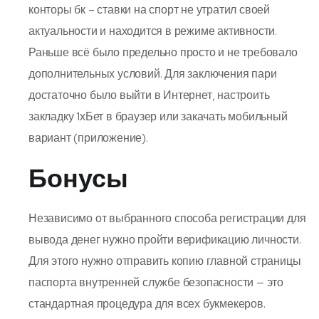
конторы бк – ставки на спорт не утратил своей
актуальности и находится в режиме активности.
Раньше всё было предельно просто и не требовало
дополнительных условий. Для заключения пари
достаточно было выйти в Интернет, настроить
закладку 1хБет в браузер или закачать мобильный
вариант (приложение).
Бонусы
Независимо от выбранного способа регистрации для
вывода денег нужно пройти верификацию личности.
Для этого нужно отправить копию главной страницы
паспорта внутренней службе безопасности — это
стандартная процедура для всех букмекеров.