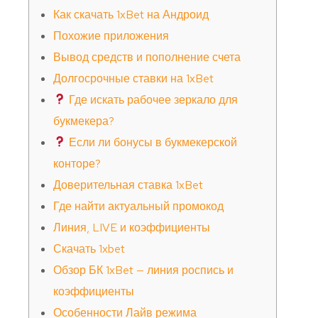
Как скачать 1xBet на Андроид
Похожие приложения
Вывод средств и пополнение счета
Долгосрочные ставки на 1xBet
Где искать рабочее зеркало для
букмекера?
Если ли бонусы в букмекерской
конторе?
Доверительная ставка 1xBet
Где найти актуальный промокод
Линия, LIVE и коэффициенты
Скачать 1xbet
Обзор БК 1xBet — линия роспись и
коэффициенты
Особенности Лайв режима