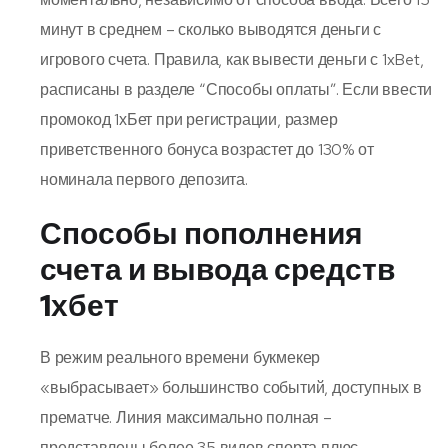
минут в среднем – сколько выводятся деньги с
игрового счета. Правила, как вывести деньги с 1xBet,
расписаны в разделе “Способы оплаты”. Если ввести
промокод 1хБет при регистрации, размер
приветственного бонуса возрастет до 130% от
номинала первого депозита.
Способы пополнения
счета и вывода средств
1хбет
В режим реального времени букмекер
«выбрасывает» большинство событий, доступных в
прематче. Линия максимально полная –
представлены более 35 видов спорта плюс