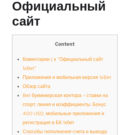
Официальный
сайт
Content
Коментарии ( к “Официальный сайт
1xBet”
Приложения и мобильная версия 1xBet
Обзор сайта
Bet букмекерская контора – ставки на
спорт: линия и коэффициенты. Бонус
400 USD, мобильные приложения и
регистрация в БК 1хбет
Способы пополнения счета и вывода