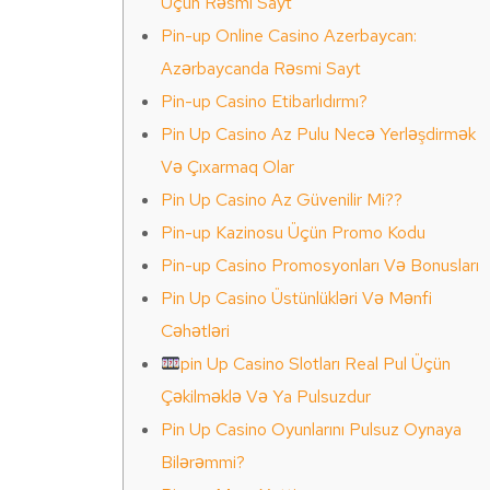
Üçün Rəsmi Sayt
Pin-up Online Casino Azerbaycan:
Azərbaycanda Rəsmi Sayt
Pin-up Casino Etibarlıdırmı?
Pin Up Casino Az Pulu Necə Yerləşdirmək
Və Çıxarmaq Olar
Pin Up Casino Az Güvenilir Mi??
Pin-up Kazinosu Üçün Promo Kodu
Pin-up Casino Promosyonları Və Bonusları
Pin Up Casino Üstünlükləri Və Mənfi
Cəhətləri
pin Up Casino Slotları Real Pul Üçün
Çəkilməklə Və Ya Pulsuzdur
Pin Up Casino Oyunlarını Pulsuz Oynaya
Bilərəmmi?