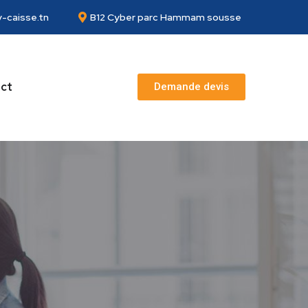
-caisse.tn
B12 Cyber parc Hammam sousse
ct
Demande devis