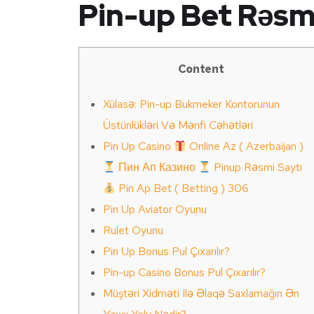
Pin-up Bet Rəsm
Content
Xülasə: Pin-up Bukmeker Kontorunun
Üstünlükləri Və Mənfi Cəhətləri
Pin Up Casino
Online Az ( Azerbaijan )
Пин Ап Казино
Pinup Rəsmi Saytı
Pin Ap Bet ( Betting ) 306
Pin Up Aviator Oyunu
Rulet Oyunu
Pin Up Bonus Pul Çıxarılır?
Pin-up Casino Bonus Pul Çıxarılır?
Müştəri Xidməti Ilə Əlaqə Saxlamağın Ən