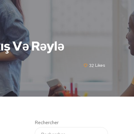
ış Və Rəylə
32
Likes
Rechercher