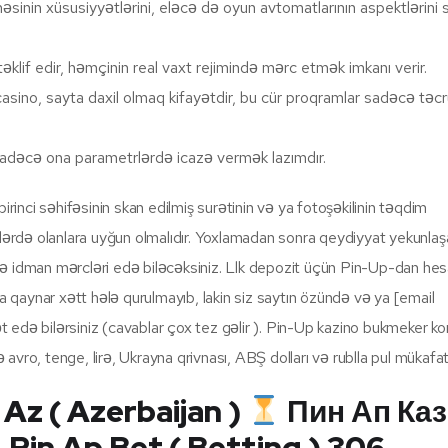
məsinin xüsusiyyətlərini, eləcə də oyun avtomatlarının aspektlərini
təklif edir, həmçinin real vaxt rejimində mərc etmək imkanı verir.
ino, sayta daxil olmaq kifayətdir, bu cür proqramlar sadəcə təcrü
sadəcə ona parametrlərdə icazə vermək lazımdır.
rinci səhifəsinin skan edilmiş surətinin və ya fotoşəkilinin təqdim
dlərdə olanlara uyğun olmalıdır. Yoxlamadan sonra qeydiyyat yekunla
ə idman mərcləri edə biləcəksiniz. Llk depozit üçün Pin-Up-dan h
a qaynar xətt hələ qurulmayıb, lakin siz saytın özündə və ya [email
edə bilərsiniz (cavablar çox tez gəlir ). Pin-Up kazino bukmeker k
 avro, tenge, lirə, Ukrayna qrivnası, ABŞ dolları və rublla pul mükafat
 Az ( Azerbaijan )
Пин Ап Ка
Pin Ap Bet ( Betting ) 306