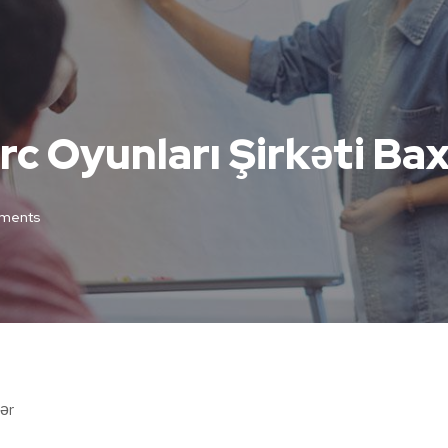
 Oyunları Şirkəti Bax
ments
ər