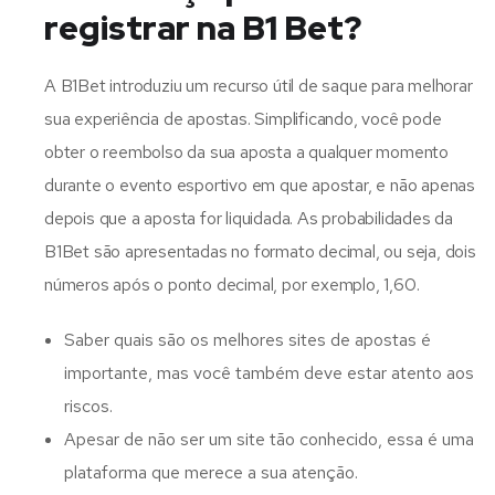
registrar na B1 Bet?
A B1Bet introduziu um recurso útil de saque para melhorar
sua experiência de apostas. Simplificando, você pode
obter o reembolso da sua aposta a qualquer momento
durante o evento esportivo em que apostar, e não apenas
depois que a aposta for liquidada. As probabilidades da
B1Bet são apresentadas no formato decimal, ou seja, dois
números após o ponto decimal, por exemplo, 1,60.
Saber quais são os melhores sites de apostas é
importante, mas você também deve estar atento aos
riscos.
Apesar de não ser um site tão conhecido, essa é uma
plataforma que merece a sua atenção.