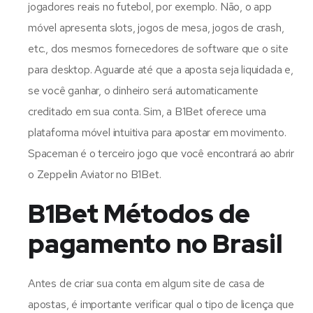
jogadores reais no futebol, por exemplo. Não, o app
móvel apresenta slots, jogos de mesa, jogos de crash,
etc., dos mesmos fornecedores de software que o site
para desktop. Aguarde até que a aposta seja liquidada e,
se você ganhar, o dinheiro será automaticamente
creditado em sua conta. Sim, a B1Bet oferece uma
plataforma móvel intuitiva para apostar em movimento.
Spaceman é o terceiro jogo que você encontrará ao abrir
o Zeppelin Aviator no B1Bet.
B1Bet Métodos de
pagamento no Brasil
Antes de criar sua conta em algum site de casa de
apostas, é importante verificar qual o tipo de licença que