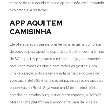
certeza de que aquela casa de apostas não está tentando
explorar a sua situação.
APP AQUI TEM
CAMISINHA
Ele oferece aos usuários brasileiros uma gama completa
de opções para apostas esportivas. Você encontrará mais
de 30 esportes populares e milhares de jogos disponíveis
para você todos os dias e para todos os gostos. Com
uma reputação sólida e uma ampla gama de opções de
apostas, a Bet365 é uma das principais casas de apostas
esportivas no Brasil. Seja você um fã de futebol, tênis,
corridas de cavalos ou qualquer outro esporte, a Bet365
oferece uma plataforma emocionante para dar vida às