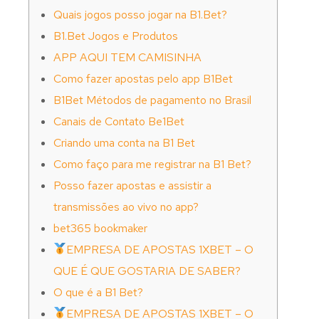
Quais jogos posso jogar na B1.Bet?
B1.Bet Jogos e Produtos
APP AQUI TEM CAMISINHA
Como fazer apostas pelo app B1Bet
B1Bet Métodos de pagamento no Brasil
Canais de Contato Be1Bet
Criando uma conta na B1 Bet
Como faço para me registrar na B1 Bet?
Posso fazer apostas e assistir a
transmissões ao vivo no app?
bet365 bookmaker
EMPRESA DE APOSTAS 1XBET – O
QUE É QUE GOSTARIA DE SABER?
O que é a B1 Bet?
EMPRESA DE APOSTAS 1XBET – O