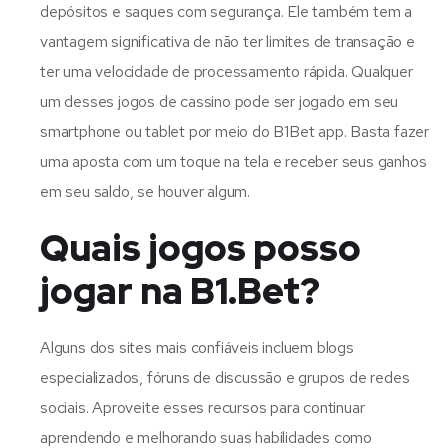
depósitos e saques com segurança. Ele também tem a
vantagem significativa de não ter limites de transação e
ter uma velocidade de processamento rápida. Qualquer
um desses jogos de cassino pode ser jogado em seu
smartphone ou tablet por meio do B1Bet app. Basta fazer
uma aposta com um toque na tela e receber seus ganhos
em seu saldo, se houver algum.
Quais jogos posso
jogar na B1.Bet?
Alguns dos sites mais confiáveis incluem blogs
especializados, fóruns de discussão e grupos de redes
sociais. Aproveite esses recursos para continuar
aprendendo e melhorando suas habilidades como