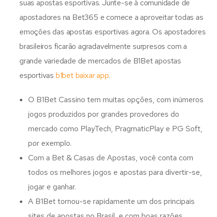
suas apostas esportivas. Junte-se à comunidade de
apostadores na Bet365 e comece a aproveitar todas as
emoções das apostas esportivas agora. Os apostadores
brasileiros ficarão agradavelmente surpresos com a
grande variedade de mercados de B1Bet apostas
esportivas
b1bet baixar app
.
O B1Bet Cassino tem muitas opções, com inúmeros
jogos produzidos por grandes provedores do
mercado como PlayTech, PragmaticPlay e PG Soft,
por exemplo.
Com a Bet & Casas de Apostas, você conta com
todos os melhores jogos e apostas para divertir-se,
jogar e ganhar.
A B1Bet tornou-se rapidamente um dos principais
sites de apostas no Brasil, e com boas razões.