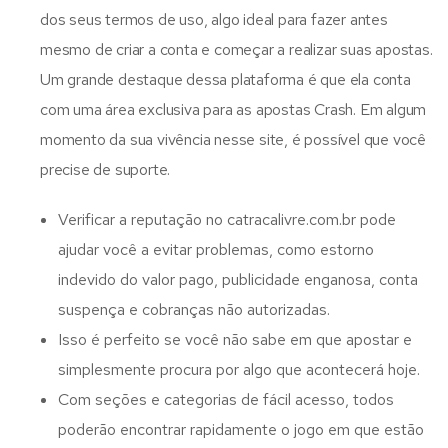
dos seus termos de uso, algo ideal para fazer antes
mesmo de criar a conta e começar a realizar suas apostas.
Um grande destaque dessa plataforma é que ela conta
com uma área exclusiva para as apostas Crash. Em algum
momento da sua vivência nesse site, é possível que você
precise de suporte.
Verificar a reputação no catracalivre.com.br pode
ajudar você a evitar problemas, como estorno
indevido do valor pago, publicidade enganosa, conta
suspença e cobranças não autorizadas.
Isso é perfeito se você não sabe em que apostar e
simplesmente procura por algo que acontecerá hoje.
Com seções e categorias de fácil acesso, todos
poderão encontrar rapidamente o jogo em que estão