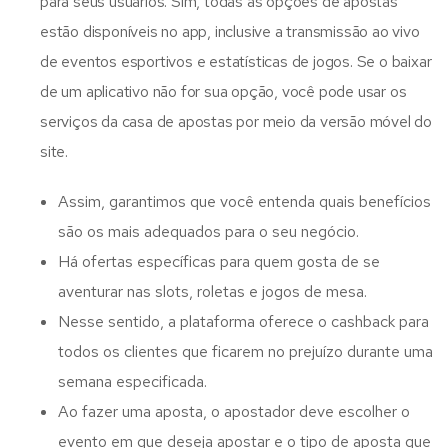
para seus usuários. Sim, todas as opções de apostas
estão disponíveis no app, inclusive a transmissão ao vivo
de eventos esportivos e estatísticas de jogos. Se o baixar
de um aplicativo não for sua opção, você pode usar os
serviços da casa de apostas por meio da versão móvel do
site.
Assim, garantimos que você entenda quais benefícios
são os mais adequados para o seu negócio.
Há ofertas específicas para quem gosta de se
aventurar nas slots, roletas e jogos de mesa.
Nesse sentido, a plataforma oferece o cashback para
todos os clientes que ficarem no prejuízo durante uma
semana especificada.
Ao fazer uma aposta, o apostador deve escolher o
evento em que deseja apostar e o tipo de aposta que