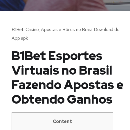
B1Bet: Casino, Apostas e Bônus no Brasil Download do
App apk
B1Bet Esportes
Virtuais no Brasil
Fazendo Apostas e
Obtendo Ganhos
Content