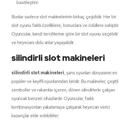
basitleştirir.
Bunlar sadece slot makinelerinin birkaç çeşididir. Her bir
slot oyunu farklı özelliklere, bonuslara ve ödüllere sahiptir.
Oyuncular, kendi tercihlerine göre bir slot oyunu seçebilir
ve heyecanı dolu anlar yaşayabilir.
silindirli slot makineleri
silindirli slot makineleri
, şans oyunları dünyasının en
popüler ve keyifli oyunlarından biridir. Bu makineler, çeşitli
semboller ve rakamlar içeren, dönen silindirlerle çalışan
oyuncak benzeri cihazlardır. Oyuncular, farklı
kombinasyonları yakalamaya çalışarak heyecan verici
kazançlar elde edebilirler.