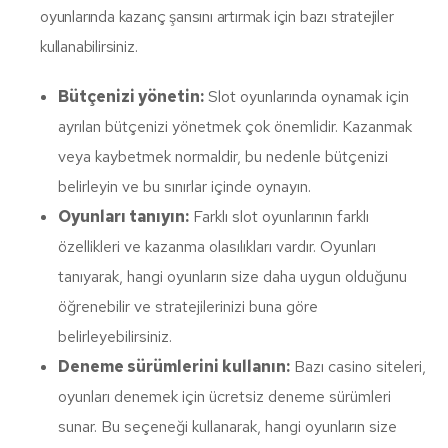
oyunlarında kazanç şansını artırmak için bazı stratejiler
kullanabilirsiniz.
Bütçenizi yönetin:
Slot oyunlarında oynamak için
ayrılan bütçenizi yönetmek çok önemlidir. Kazanmak
veya kaybetmek normaldir, bu nedenle bütçenizi
belirleyin ve bu sınırlar içinde oynayın.
Oyunları tanıyın:
Farklı slot oyunlarının farklı
özellikleri ve kazanma olasılıkları vardır. Oyunları
tanıyarak, hangi oyunların size daha uygun olduğunu
öğrenebilir ve stratejilerinizi buna göre
belirleyebilirsiniz.
Deneme sürümlerini kullanın:
Bazı casino siteleri,
oyunları denemek için ücretsiz deneme sürümleri
sunar. Bu seçeneği kullanarak, hangi oyunların size