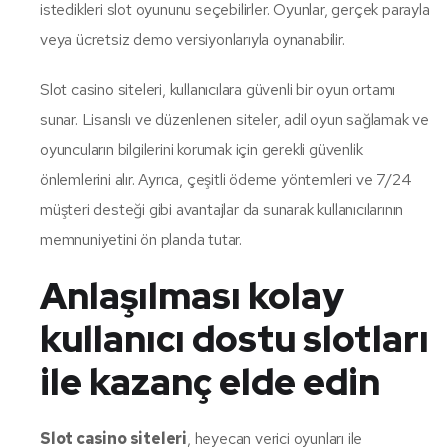
istedikleri slot oyununu seçebilirler. Oyunlar, gerçek parayla
veya ücretsiz demo versiyonlarıyla oynanabilir.
Slot casino siteleri, kullanıcılara güvenli bir oyun ortamı
sunar. Lisanslı ve düzenlenen siteler, adil oyun sağlamak ve
oyuncuların bilgilerini korumak için gerekli güvenlik
önlemlerini alır. Ayrıca, çeşitli ödeme yöntemleri ve 7/24
müşteri desteği gibi avantajlar da sunarak kullanıcılarının
memnuniyetini ön planda tutar.
Anlaşılması kolay
kullanıcı dostu slotları
ile kazanç elde edin
Slot casino siteleri
, heyecan verici oyunları ile