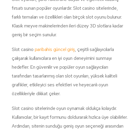
fırsatı sunan popüler oyunlardır. Slot casino sitelerinde,
farklı temaları ve özellikleri olan birçok slot oyunu bulunur.
Klasik meyve makinelerinden ileri düzey 3D slotlara kadar
geniş bir seçim sunulur.
Slot casino
paribahis güncel giriş
, çeşitli sağlayıcılarla
çalışarak kullanıcılara en iyi oyun deneyimini sunmayı
hedefler. En güvenilir ve popüler oyun sağlayıcıları
tarafından tasarlanmış olan slot oyunları, yüksek kaliteli
grafikler, etkileyici ses efektleri ve heyecanlı oyun
özellikleriyle dikkat çeker.
Slot casino sitelerinde oyun oynamak oldukça kolaydır.
Kullanıcılar, bir kayıt formunu doldurarak hızlıca üye olabilirler.
Ardından, sitenin sunduğu geniş oyun seçeneği arasından