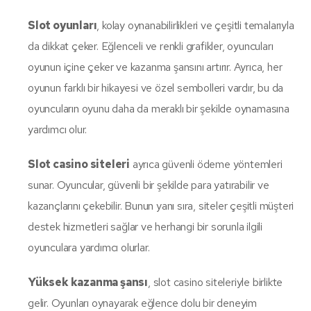
Slot oyunları
, kolay oynanabilirlikleri ve çeşitli temalarıyla
da dikkat çeker. Eğlenceli ve renkli grafikler, oyuncuları
oyunun içine çeker ve kazanma şansını artırır. Ayrıca, her
oyunun farklı bir hikayesi ve özel sembolleri vardır, bu da
oyuncuların oyunu daha da meraklı bir şekilde oynamasına
yardımcı olur.
Slot casino siteleri
ayrıca güvenli ödeme yöntemleri
sunar. Oyuncular, güvenli bir şekilde para yatırabilir ve
kazançlarını çekebilir. Bunun yanı sıra, siteler çeşitli müşteri
destek hizmetleri sağlar ve herhangi bir sorunla ilgili
oyunculara yardımcı olurlar.
Yüksek kazanma şansı
, slot casino siteleriyle birlikte
gelir. Oyunları oynayarak eğlence dolu bir deneyim