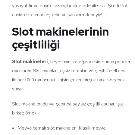
yaşayabilir ve büyük kazançlar elde edebilirsiniz. Şimdi slot
casino sitelerini keşfedin ve şansınızı deneyin!
Slot makinelerinin
çeşitliliği
Slot makineleri
, heyecanını ve eğlencesini sunan popüler
oyunlardır. Slot oyunları, eşsiz temaları ve çeşitli özellikleri
ile her türlü oyuncunun ilgisini çeken birçok farklı seçenek
sunar.
Slot makineleri dünya çapında sayısız çeşitlilik sunar. İşte
birkaç örnek:
Meyve temalı slot makineleri: Klasik meyve