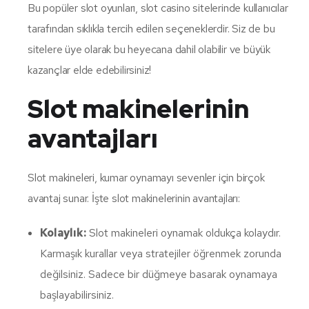
Bu popüler slot oyunları, slot casino sitelerinde kullanıcılar
tarafından sıklıkla tercih edilen seçeneklerdir. Siz de bu
sitelere üye olarak bu heyecana dahil olabilir ve büyük
kazançlar elde edebilirsiniz!
Slot makinelerinin
avantajları
Slot makineleri, kumar oynamayı sevenler için birçok
avantaj sunar. İşte slot makinelerinin avantajları:
Kolaylık:
Slot makineleri oynamak oldukça kolaydır.
Karmaşık kurallar veya stratejiler öğrenmek zorunda
değilsiniz. Sadece bir düğmeye basarak oynamaya
başlayabilirsiniz.