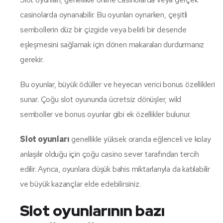
casinolarda oynanabilir. Bu oyunları oynarken, çeşitli
sembollerin düz bir çizgide veya belirli bir desende
eşleşmesini sağlamak için dönen makaraları durdurmanız
gerekir.
Bu oyunlar, büyük ödüller ve heyecan verici bonus özellikleri
sunar. Çoğu slot oyununda ücretsiz dönüşler, wild
semboller ve bonus oyunlar gibi ek özellikler bulunur.
Slot oyunları
genellikle yüksek oranda eğlenceli ve kolay
anlaşılır olduğu için çoğu casino sever tarafından tercih
edilir. Ayrıca, oyunlara düşük bahis miktarlarıyla da katılabilir
ve büyük kazançlar elde edebilirsiniz.
Slot oyunlarının bazı