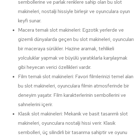
sembollerine ve parlak renklere sahip olan bu slot
makineleri, nostalji hissiyle birleşir ve oyunculara oyun
keyfi sunar.
Macera temalı slot makineleri: Egzotik yerlerde ve
gizemli dünyalarda geçen bu slot makineleri, oyuncuları
bir maceraya sürükler. Hazine aramak, tehlikeli
yolculuklar yapmak ve büyülü yaratıklarla karşılaşmak
gibi heyecan verici özellikleri vardır.
Film temalı slot makineleri: Favori filmlerinizi temel alan
bu slot makineleri, oyunculara filmin atmosferinde bir
deneyim yaşatır. Film karakterlerinin sembollerini ve
sahnelerini içerir.
Klasik slot makineleri: Mekanik ve basit tasarımlı slot
makineleri, oyunculara nostalji hissi verir. Klasik
sembolleri, üç silindirli bir tasarıma sahiptir ve oyunu