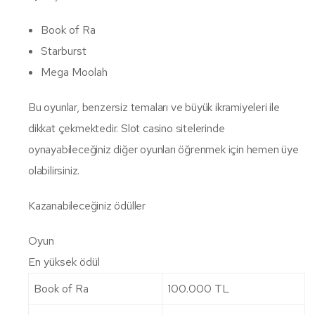
Book of Ra
Starburst
Mega Moolah
Bu oyunlar, benzersiz temaları ve büyük ikramiyeleri ile
dikkat çekmektedir. Slot casino sitelerinde
oynayabileceğiniz diğer oyunları öğrenmek için hemen üye
olabilirsiniz.
Kazanabileceğiniz ödüller
Oyun
En yüksek ödül
Book of Ra
100.000 TL