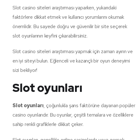
Slot casino siteleri araştırması yaparken, yukarıdaki
faktörlere dikkat etmek ve kullanıcı yorumlarını okumak
önemlidir. Bu sayede doğru ve güvenilir bir site seçerek
slot oyunlarının keyfini çıkarabilirsiniz.
Slot casino siteleri araştırması yapmak için zaman ayırın ve
en iyi siteyi bulun. Eğlenceli ve kazançlı bir oyun deneyimi
sizi bekliyor!
Slot oyunları
Slot oyunları
, çoğunlukla şans faktörüne dayanan popüler
casino oyunlarıdır. Bu oyunlar, çeşitli temalara ve özelliklere
sahip renkli grafiklerle dikkat çeker.
Slot oyunları, genellikle online casinolarda veya gerçek