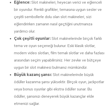
Eğlence:
Slot makineleri, heyecan verici ve eğlenceli
bir oyundur. Renkli grafikler, temasına uygun sesler ve
çeşitli sembollerle dolu olan slot makineleri, sizi
eğlendirirken zamanın nasıl geçtiğini unutmanıza
yardımcı olur.
Çok çeşitli oyunlar:
Slot makinelerinde birçok farklı
tema ve oyun seçeneği bulunur. Eski klasik slotlar,
modern video slotları, film temalı slotlar ve daha fazlası
arasından seçim yapabilirsiniz. Her zevke ve bütçeye
uygun bir slot makinesi bulmanız mümkündür.
Büyük kazanç şansı:
Slot makinelerinde büyük
ödüller kazanma şansı yüksektir. Birçok oyun, jackpotlar
veya bonus oyunlar gibi ekstra ödüller sunar. Bu
ödüller, şansınızı deneyerek büyük kazançlar elde
etmenizi sağlar.