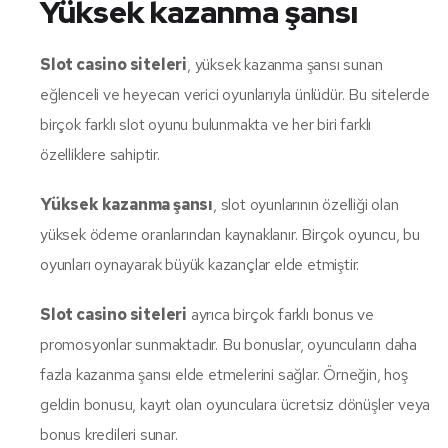
Yüksek kazanma şansı
Slot casino siteleri
, yüksek kazanma şansı sunan
eğlenceli ve heyecan verici oyunlarıyla ünlüdür. Bu sitelerde
birçok farklı slot oyunu bulunmakta ve her biri farklı
özelliklere sahiptir.
Yüksek kazanma şansı
, slot oyunlarının özelliği olan
yüksek ödeme oranlarından kaynaklanır. Birçok oyuncu, bu
oyunları oynayarak büyük kazançlar elde etmiştir.
Slot casino siteleri
ayrıca birçok farklı bonus ve
promosyonlar sunmaktadır. Bu bonuslar, oyuncuların daha
fazla kazanma şansı elde etmelerini sağlar. Örneğin, hoş
geldin bonusu, kayıt olan oyunculara ücretsiz dönüşler veya
bonus kredileri sunar.