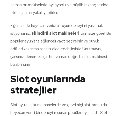
zaman bu makinelerle oynayabilir ve büyük kazançlar elde
etme şansını yakalayabilirler.
Eğer siz de heyecan verici bir oyun deneyimi yaşamak
istiyorsanız,
silindirli slot makineleri
tam size göre! Bu
popüler oyunlarla eğlenceli vakit geçirebilir ve büyük
ödülleri kazanma şansını elde edebilirsiniz. Unutmayın,
şansınızı denemek için her zaman doğru bir slot makinesi
bulabilirsiniz!
Slot oyunlarında
stratejiler
Slot oyunları, kumarhanelerde ve çevrimiçi platformlarda
heyecan verici bir deneyim sunan popüler oyunlardır. Slot