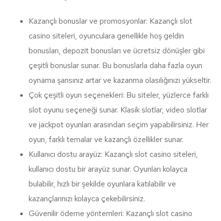
Kazançlı bonuslar ve promosyonlar: Kazançlı slot
casino siteleri, oyunculara genellikle hoş geldin
bonusları, depozit bonusları ve ücretsiz dönüşler gibi
çeşitli bonuslar sunar. Bu bonuslarla daha fazla oyun
oynama şansınız artar ve kazanma olasılığınızı yükseltir.
Çok çeşitli oyun seçenekleri: Bu siteler, yüzlerce farklı
slot oyunu seçeneği sunar. Klasik slotlar, video slotlar
ve jackpot oyunları arasından seçim yapabilirsiniz. Her
oyun, farklı temalar ve kazançlı özellikler sunar.
Kullanıcı dostu arayüz: Kazançlı slot casino siteleri,
kullanıcı dostu bir arayüz sunar. Oyunları kolayca
bulabilir, hızlı bir şekilde oyunlara katılabilir ve
kazançlarınızı kolayca çekebilirsiniz.
Güvenilir ödeme yöntemleri: Kazançlı slot casino