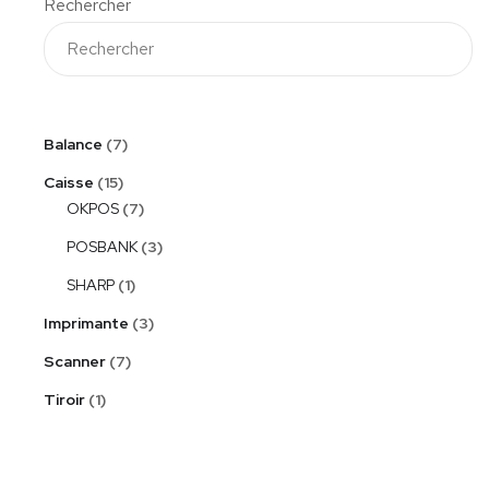
Rechercher
Balance
7
Caisse
15
OKPOS
7
POSBANK
3
SHARP
1
Imprimante
3
Scanner
7
Tiroir
1