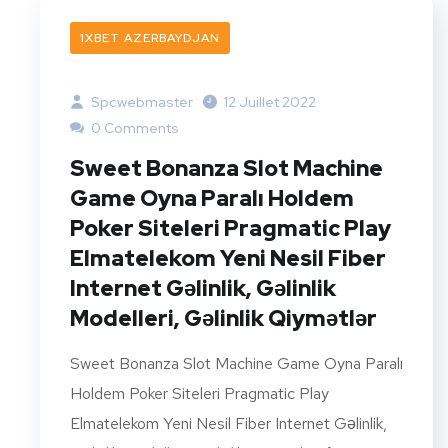
1XBET AZERBAYDJAN
Spcwebmaster
12 Juillet 2022
0 Comments
Sweet Bonanza Slot Machine
Game Oyna Paralı Holdem
Poker Siteleri Pragmatic Play
Elmatelekom Yeni Nesil Fiber
Internet Gəlinlik, Gəlinlik
Modelleri, Gəlinlik Qiymətlər
Sweet Bonanza Slot Machine Game Oyna Paralı
Holdem Poker Siteleri Pragmatic Play
Elmatelekom Yeni Nesil Fiber Internet Gəlinlik,