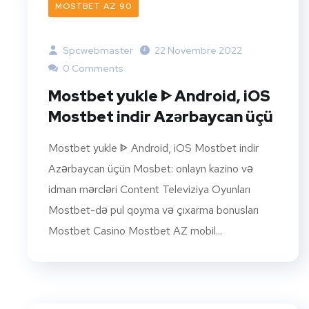
MOSTBET AZ 90
Spcwebmaster
22 Novembre 2022
0 Comments
Mostbet yukle ᐈ Android, iOS
Mostbet indir Azərbaycan üçü
Mostbet yukle ᐈ Android, iOS Mostbet indir
Azərbaycan üçün Mosbet: onlayn kazino və
idman mərcləri Content Televiziya Oyunları
Mostbet-də pul qoyma və çıxarma bonusları
Mostbet Casino Mostbet AZ mobil...