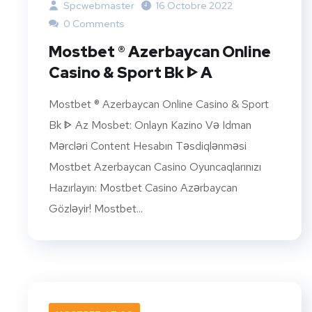
Spcwebmaster
16 Octobre 2022
0 Comments
Mostbet ® Azerbaycan Online
Casino & Sport Bk ᐈ A
Mostbet ® Azerbaycan Online Casino & Sport
Bk ᐈ Az Mosbet: Onlayn Kazino Və Idman
Mərcləri Content Hesabın Təsdiqlənməsi
Mostbet Azerbaycan Casino Oyuncaqlarınızı
Hazırlayın: Mostbet Casino Azərbaycan
Gözləyir! Mostbet...