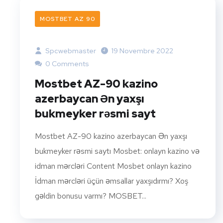
MOSTBET AZ 90
Spcwebmaster
19 Novembre 2022
0 Comments
Mostbet AZ-90 kazino
azerbaycan Ən yaxşı
bukmeyker rəsmi sayt
Mostbet AZ-90 kazino azerbaycan Ən yaxşı
bukmeyker rəsmi saytı Mosbet: onlayn kazino və
idman mərcləri Content Mosbet onlayn kazino
İdman mərcləri üçün əmsallar yaxşıdırmı? Xoş
gəldin bonusu varmı? MOSBET...