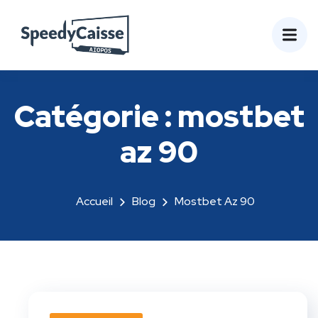
Catégorie :
mostbet
az 90
Accueil
Blog
Mostbet Az 90