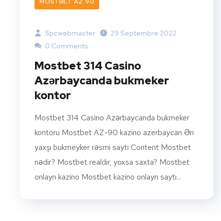
MOSTBET AZ 90
Spcwebmaster
29 Septembre 2022
0 Comments
Mostbet 314 Casino
Azərbaycanda bukmeker
kontor
Mostbet 314 Casino Azərbaycanda bukmeker
kontoru Mostbet AZ-90 kazino azerbaycan Ən
yaxşı bukmeyker rəsmi saytı Content Mostbet
nədir? Mostbet realdır, yoxsa saxta? Mostbet
onlayn kazino Mostbet kazino onlayn saytı...