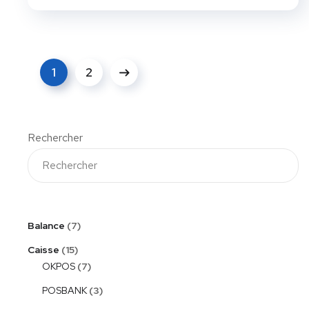
1
2
Rechercher
Balance
7
Caisse
15
OKPOS
7
POSBANK
3