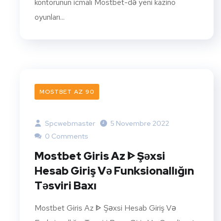
kontorunun icmalı Mostbet-də yeni kazino
oyunları...
MOSTBET AZ 90
Spcwebmaster
5 Novembre 2022
0 Comments
Mostbet Giris Az ᐈ Şəxsi
Hesab Giriş Və Funksionallığın
Təsviri Baxı
Mostbet Giris Az ᐈ Şəxsi Hesab Giriş Və