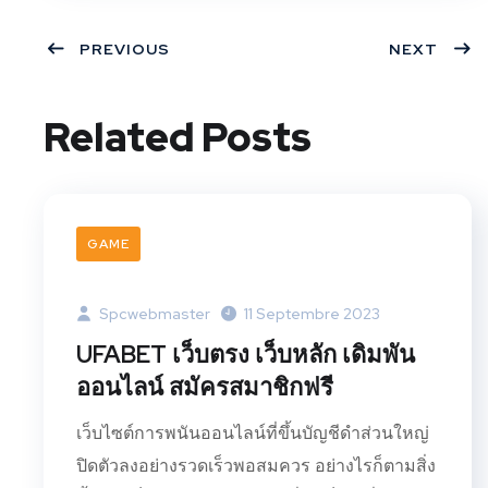
PREVIOUS
NEXT
Related Posts
GAME
Spcwebmaster
11 Septembre 2023
UFABET เว็บตรง เว็บหลัก เดิมพัน
ออนไลน์ สมัครสมาชิกฟรี
เว็บไซต์การพนันออนไลน์ที่ขึ้นบัญชีดำส่วนใหญ่
ปิดตัวลงอย่างรวดเร็วพอสมควร อย่างไรก็ตามสิ่ง