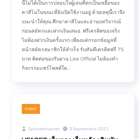
นี้ไม่ได้เป็นการปลอบใจผู้เล่นที่ตกเป็นเหยื่อของ
คาสิโนในขณะที่ยังเปิดใช้งานอยู่ ด้วยเหตุนี้เราจึง
แนะนำให้คุณ ศึกษาคาสิโนและอ่านบทวิจารณ์
ก่อนสมัครและฝากเงินเสมอ. ฟรีเครดิตของจริง
ไม่ต้องฝากเงินครั้งแรก เพียงแค่กรอกข้อมูลที่
หน้าสมัครสมาชิกให้สำเร็จ รับทันทีเครดิตฟรี 75
บาท ติดต่อของรับผ่าน Line Official ไม่ต้องทำ
กิจกรรมแชร์โพสต์ใด...
GAME
Spcwebmaster
11 Septembre 2023