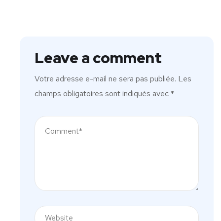
Leave a comment
Votre adresse e-mail ne sera pas publiée.
Les
champs obligatoires sont indiqués avec
*