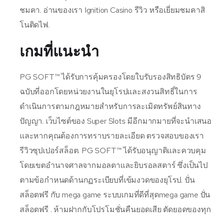
ชมคา. อ่านของเรา Ignition Casino รีวิว หรือเยี่ยมชมคาสิ
โนติดไฟ.
เกมที่แนะนำ
PG SOFT™ ได้รับการคุ้มครองโดยใบรับรองสิทธิบัตร 9
ฉบับที่ออกโดยหน่วยงานในยุโรปและสงวนสิทธิ์ในการ
ดำเนินการตามกฎหมายสำหรับการละเมิดทรัพย์สินทาง
ปัญญา. เว็บไซต์ของ Super Slots มีอีกมากมายที่จะนำเสนอ
และหากคุณต้องการทราบรายละเอียด ตรวจสอบของเรา
รีวิวซุปเปอร์สล็อต. PG SOFT™ ได้รับอนุญาติและควบคุม
โดยเขตอำนาจศาลจากมอลตาและยิบรอลสตาร์ ซึ่งเป็นไป
ตามข้อกำหนดด้านกฏระเบียบที่เข้มงวดของยุโรป. ปั่น
สล็อตฟรี กับ mega game ระบบเกมที่ดีที่สุดmega game ปั่น
สล็อตฟรี . ห้ามฝากกับโปรโมชั่นคืนยอดเสีย ตัดยอดของทุก