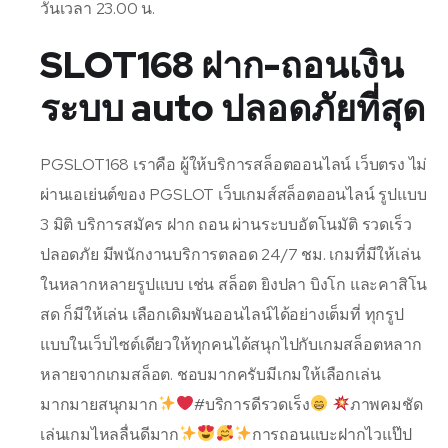
วันเวลา 23.00 น.
SLOT168 ฝาก-ถอนเงิน
ระบบ auto ปลอดภัยที่สุด
PGSLOT168 เราคือ ผู้ให้บริการสล็อตออนไลน์ เว็บตรง ไม่
ผ่านเอเย่นต์ของ PGSLOT เว็บเกมส์สล็อตออนไลน์ รูปแบบ
3 มิติ บริการสมัคร ฝาก ถอน ผ่านระบบอัตโนมัติ รวดเร็ว
ปลอดภัย มีพนักงานบริการตลอด 24/7 ชม. เกมที่มีให้เล่น
ในหลากหลายรูปแบบ เช่น สล็อต ยิงปลา บิงโก และคาสิโน
สด ก็มีให้เล่น เลือกเดิมพันออนไลน์ได้อย่างเต็มที่ ทุกรูป
แบบในเว็บไซต์เดียวให้ทุกคนได้สนุกไปกับเกมสล็อตหลาก
หลายจากเกมสล็อต. ชอบมากครับมีเกมให้เลือกเล่น
มากมายสนุกมาก
#บริการดีรวดเร็ง
ภาพคมชัด
เล่นเกมไหลลื่นดีมาก
การถอนแบะฝากไวแป๊ป