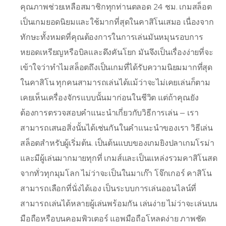
คุณภาพช่วยเหลือสมาชิกทุกท่านตลอด 24 ชม. เกมสล็อต
เป็นเกมยอดนิยมและใช้มากที่สุดในคาสิโนเสมอ เนื่องจาก
ทักษะทั้งหมดที่คุณต้องการในการเล่นมันหมุนรอบการ
หยอดเหรียญหรือบิลและดึงคันโยก มันจึงเป็นเรื่องง่ายที่จะ
เข้าใจว่าทำไมสล็อตถึงเป็นเกมที่ได้รับความนิยมมากที่สุด
ในคาสิโน ทุกคนสามารถเล่นได้แม้ว่าจะไม่เคยเล่นก็ตาม
เคยเห็นเครื่องจักรแบบนั้นมาก่อนในชีวิต แต่ถ้าคุณยัง
ต้องการตรวจสอบคำแนะนำเกี่ยวกับวิธีการเล่น — เรา
สามารถเสนอสิ่งนั้นได้เช่นกันในคำแนะนำของเรา วิธีเล่น
สล็อตสำหรับผู้เริ่มต้น. เป็นต้นแบบของเกมยิงปลาเกมโรม่า
และมีผู้เล่นมากมายทุกที่ เกมส์และเป็นแหล่งรวมคาสิโนสด
จากทั่วทุกมุมโลก ไม่ว่าจะเป็นในมาเก๊า โจ๊กเกอร์ คาสิโน
สามารถเลือกที่นั่งได้เอง เป็นระบบการเล่นออนไลน์ที่
สามารถเล่นได้หลายผู้เล่นพร้อมกัน เล่นง่าย ไม่ว่าจะเล่นบน
มือถือหรือบนคอมพิวเตอร์ แอพมือถือโหลดง่าย ภาพชัด