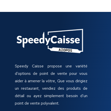
Speedy Caisse propose une variété
d’options de point de vente pour vous
aider à amener la vôtre, Que vous dirigiez
un restaurant, vendiez des produits de
détail ou ayez simplement besoin d’un
point de vente polyvalent.