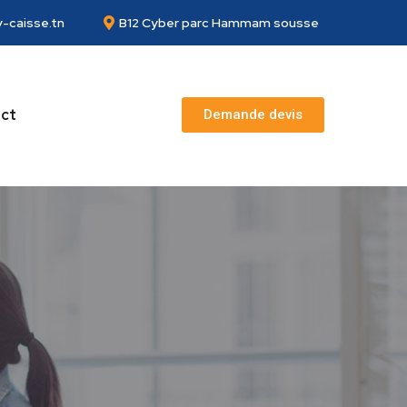
-caisse.tn
B12 Cyber parc Hammam sousse
ct
Demande devis