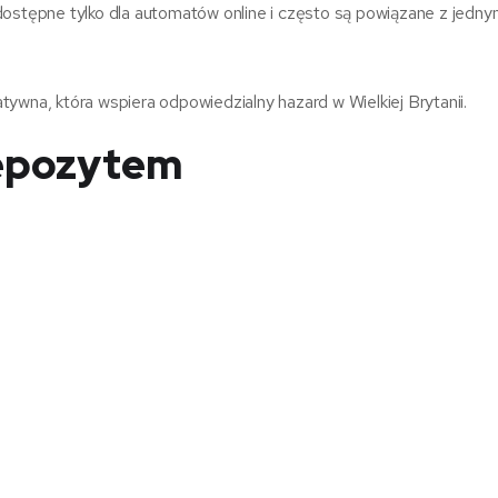
dostępne tylko dla automatów online i często są powiązane z jedn
ywna, która wspiera odpowiedzialny hazard w Wielkiej Brytanii.
epozytem