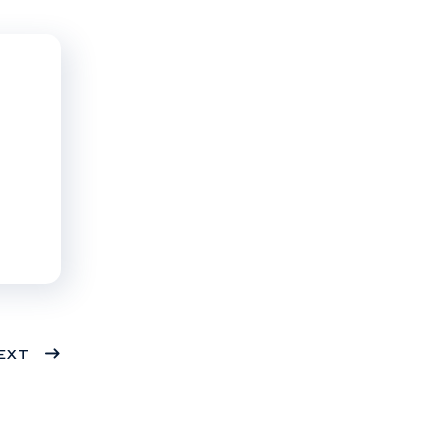
t
Linke
s
dIn
EXT