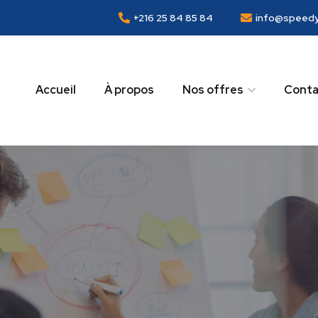
+216 25 84 85 84
info@speedy
Accueil
À propos
Nos offres
Conta