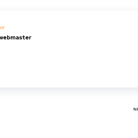
Twit
Face
Pin
ter
book
ere
or
t
webmaster
N