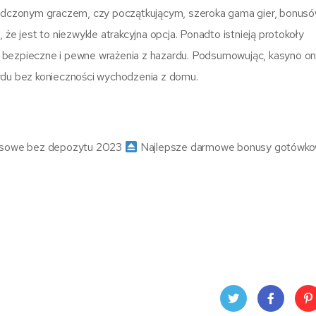
iadczonym graczem, czy początkującym, szeroka gama gier, bonusó
że jest to niezwykle atrakcyjna opcja. Ponadto istnieją protokoły
bezpieczne i pewne wrażenia z hazardu. Podsumowując, kasyno onl
rdu bez konieczności wychodzenia z domu.
nusowe bez depozytu 2023
Najlepsze darmowe bonusy gotówko