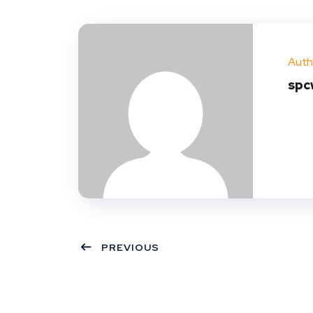
Auth
spc
PREVIOUS