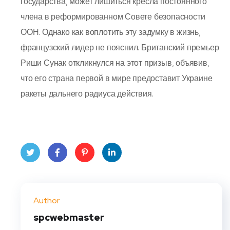
государства, может лишиться кресла постоянного
члена в реформированном Совете безопасности
ООН. Однако как воплотить эту задумку в жизнь,
французский лидер не пояснил. Британский премьер
Риши Сунак откликнулся на этот призыв, объявив,
что его страна первой в мире предоставит Украине
ракеты дальнего радиуса действия.
Twit
Face
Pint
Linke
ter
book
eres
dIn
Author
t
spcwebmaster