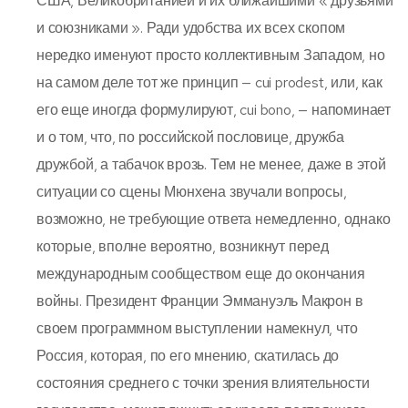
США, Великобританией и их ближайшими « друзьями
и союзниками ». Ради удобства их всех скопом
нередко именуют просто коллективным Западом, но
на самом деле тот же принцип — cui prodest, или, как
его еще иногда формулируют, cui bono, — напоминает
и о том, что, по российской пословице, дружба
дружбой, а табачок врозь. Тем не менее, даже в этой
ситуации со сцены Мюнхена звучали вопросы,
возможно, не требующие ответа немедленно, однако
которые, вполне вероятно, возникнут перед
международным сообществом еще до окончания
войны. Президент Франции Эммануэль Макрон в
своем программном выступлении намекнул, что
Россия, которая, по его мнению, скатилась до
состояния среднего с точки зрения влиятельности