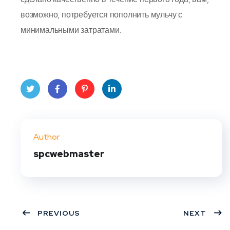
возможно, потребуется пополнить мульчу с
минимальными затратами.
Twit
Face
Pint
Linke
ter
book
eres
dIn
Author
t
spcwebmaster
PREVIOUS
NEXT