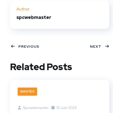
ter
book
eres
dIn
Author
t
spcwebmaster
PREVIOUS
NEXT
Related Posts
ФИНТЕХ
Spcwebmaster
13 Juin 2023