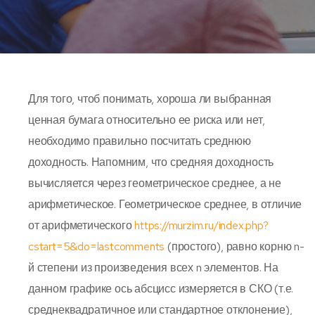
Для того, чтоб понимать, хороша ли выбранная
ценная бумага относительно ее риска или нет,
необходимо правильно посчитать среднюю
доходность. Напомним, что средняя доходность
вычисляется через геометрическое среднее, а не
арифметическое. Геометрическое среднее, в отличие
от арифметического
https://murzim.ru/index.php?
cstart=5&do=lastcomments
(простого), равно корню n-
й степени из произведения всех n элементов. На
данном графике ось абсцисс измеряется в СКО (т.е.
среднеквадратичное или стандартное отклонение),