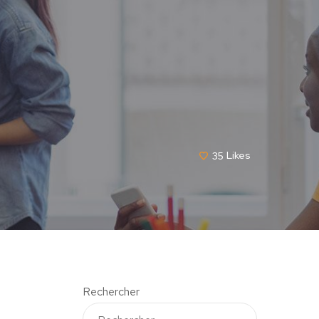
35
Likes
Rechercher