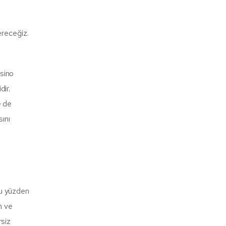
ereceğiz.
asino
dir.
e de
sını
Bu yüzden
n ve
rsiz