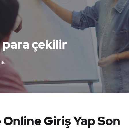
para çekilir
nts
Online Giriş Yap Son