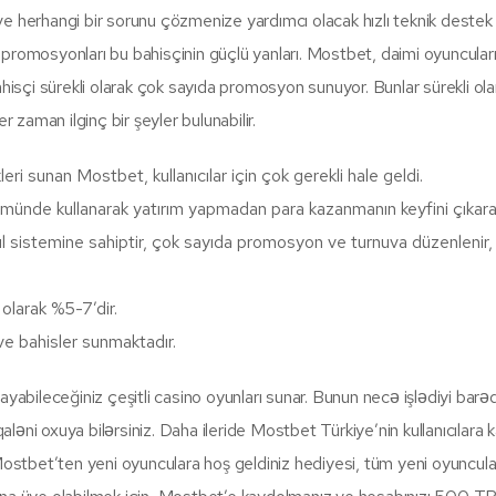
 ve herhangi bir sorunu çözmenize yardımcı olacak hızlı teknik destek 
e promosyonları bu bahisçinin güçlü yanları. Mostbet, daimi oyuncular
hisçi sürekli olarak çok sayıda promosyon sunuyor. Bunlar sürekli ola
aman ilginç bir şeyler bulunabilir.
i sunan Mostbet, kullanıcılar için çok gerekli hale geldi.
ünde kullanarak yatırım yapmadan para kazanmanın keyfini çıkarabi
ül sistemine sahiptir, çok sayıda promosyon ve turnuva düzenlenir,
olarak %5-7’dir.
ve bahisler sunmaktadır.
abileceğiniz çeşitli casino oyunları sunar. Bunun necə işlədiyi barəd
ni oxuya bilərsiniz. Daha ileride Mostbet Türkiye’nin kullanıcılara k
Mostbet’ten yeni oyunculara hoş geldiniz hediyesi, tüm yeni oyuncula