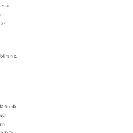
ekibi
ın
rak
lirsiniz.
ə ətraflı
ayıt
rın