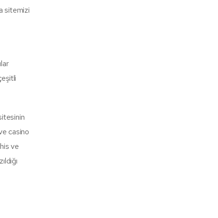
a sitemizi
lar
eşitli
sitesinin
 ve casino
his ve
ıldığı