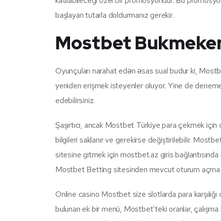
katılabileceği özel bir promosyondur. Bu promos
başlayan tutarla doldurmanız gerekir.
Mostbet Bukmeker
Oyunçuları narahat edən əsas sual budur ki, Mostb
yeniden erişmek isteyenler oluyor. Yine de deneme 
edebilirsiniz.
Şaşırtıcı, ancak Mostbet Türkiye para çekmek için 
bilgileri saklanır ve gerekirse değiştirilebilir. Mos
sitesine gitmek için mostbet.az giris bağlantısında
Mostbet Betting sitesinden mevcut oturum açma ad
Online casino Mostbet size slotlarda para karşılığı o
bulunan ek bir menü, Mostbet’teki oranlar, çalışma k