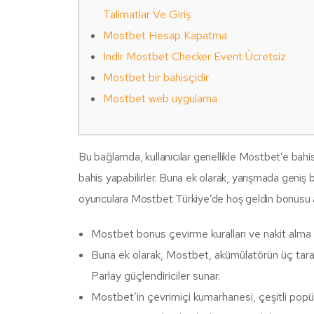
Talimatlar Ve Giriş
Mostbet Hesap Kapatma
Indir Mostbet Checker Event Ücretsiz
Mostbet bir bahisçidir
Mostbet web uygulama
Bu bağlamda, kullanıcılar genellikle Mostbet’e bahis
bahis yapabilirler. Buna ek olarak, yarışmada geniş b
oyunculara Mostbet Türkiye’de hoş geldin bonusu al
Mostbet bonus çevirme kuralları ve nakit alma ş
Buna ek olarak, Mostbet, akümülatörün üç tarafın
Parlay güçlendiriciler sunar.
Mostbet’in çevrimiçi kumarhanesi, çeşitli popü