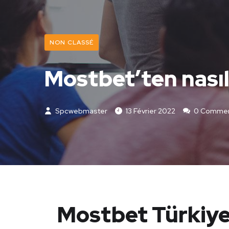
NON CLASSÉ
Mostbet’ten nasıl 
Spcwebmaster
13 Février 2022
0 Comme
Mostbet Türkiye 