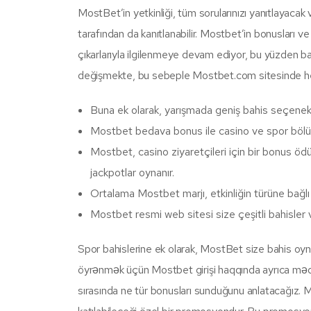
MostBet’in yetkinliği, tüm sorularınızı yanıtlayacak
tarafından da kanıtlanabilir. Mostbet’in bonusları v
çıkarlarıyla ilgilenmeye devam ediyor, bu yüzden ba
değişmekte, bu sebeple Mostbet.com sitesinde her z
Buna ek olarak, yarışmada geniş bahis seçenekler
Mostbet bedava bonus ile casino ve spor bölüm
Mostbet, casino ziyaretçileri için bir bonus öd
jackpotlar oynanır.
Ortalama Mostbet marjı, etkinliğin türüne bağlı 
Mostbet resmi web sitesi size çeşitli bahisler 
Spor bahislerine ek olarak, MostBet size bahis oynay
öyrənmək üçün Mostbet girişi haqqında ayrıca məqalə
sırasında ne tür bonusları sunduğunu anlatacağız. 