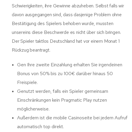
Schwierigkeiten, ihre Gewinne abzuheben. Selbst falls wir
davon ausgegangen sind, dass dasjenige Problem ohne
Bestätigung des Spielers behoben wurde, mussten
unsereins diese Beschwerde es nicht über sich bringen.
Der Spieler taktlos Deutschland hat vor einem Monat 1
Rückzug beantragt.
Gen Ihre zweite Einzahlung erhalten Sie irgendeinen
Bonus von 50% bis zu 100€ darüber hinaus 50
Freispiele.
Genutzt werden, falls ein Spieler gemeinsam
Einschränkungen kein Pragmatic Play nutzen
möglicherweise.
Außerdem ist die mobile Casinoseite bei jedem Aufruf
automatisch top direkt.