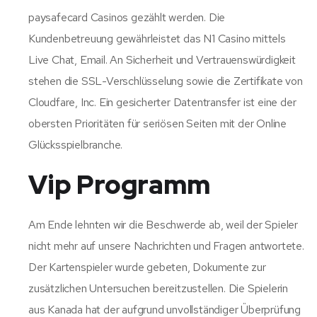
paysafecard Casinos gezählt werden. Die
Kundenbetreuung gewährleistet das N1 Casino mittels
Live Chat, Email. An Sicherheit und Vertrauenswürdigkeit
stehen die SSL-Verschlüsselung sowie die Zertifikate von
Cloudfare, Inc. Ein gesicherter Datentransfer ist eine der
obersten Prioritäten für seriösen Seiten mit der Online
Glücksspielbranche.
Vip Programm
Am Ende lehnten wir die Beschwerde ab, weil der Spieler
nicht mehr auf unsere Nachrichten und Fragen antwortete.
Der Kartenspieler wurde gebeten, Dokumente zur
zusätzlichen Untersuchen bereitzustellen. Die Spielerin
aus Kanada hat der aufgrund unvollständiger Überprüfung