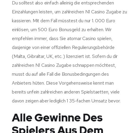
Du solltest also einfach alleinig die entsprechenden
Einzahlungen leisten, um zahlreichen N1 Casino Zugabe zu
kassieren. Mit dem Fall müsstest du nur 1. 000 Euro
einlösen, um 500 Euro Bonusgeld zu erhalten. Wir
empfehlen immer, dass Sie atomar Casino spielen,
dasjenige von einer offiziellen Regulierungsbehörde
(Malta, Gibraltar, UK, etc. ) lizenziert ist. Sofern du dir
zahlreichen N1 Casino Zugabe schnappen möchtest,
musst du auf alle Fall die Bonusbedingungen des
Anbieters hüten. Diese Vorgehensweise kennt man
bereits unfein zahlreichen anderen Spielstaetten, viele
davon zeigen aber lediglich 1 35-fachen Umsatz bevor.
Alle Gewinne Des
Spielers Aus Dem