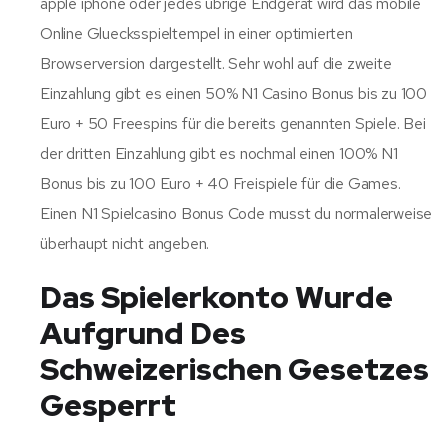
apple iphone oder jedes übrige Endgerät wird das mobile
Online Gluecksspieltempel in einer optimierten
Browserversion dargestellt. Sehr wohl auf die zweite
Einzahlung gibt es einen 50% N1 Casino Bonus bis zu 100
Euro + 50 Freespins für die bereits genannten Spiele. Bei
der dritten Einzahlung gibt es nochmal einen 100% N1
Bonus bis zu 100 Euro + 40 Freispiele für die Games.
Einen N1 Spielcasino Bonus Code musst du normalerweise
überhaupt nicht angeben.
Das Spielerkonto Wurde
Aufgrund Des
Schweizerischen Gesetzes
Gesperrt