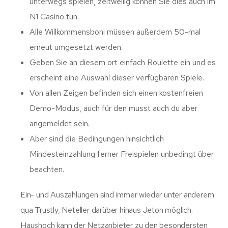
unterwegs spielen, zeitweilig können Sie dies auch im
N1 Casino tun.
Alle Willkommensboni müssen außerdem 50-mal
erneut umgesetzt werden.
Geben Sie an diesem ort einfach Roulette ein und es
erscheint eine Auswahl dieser verfügbaren Spiele.
Von allen Zeigen befinden sich einen kostenfreien
Demo-Modus, auch für den musst auch du aber
angemeldet sein.
Aber sind die Bedingungen hinsichtlich
Mindesteinzahlung ferner Freispielen unbedingt über
beachten.
Ein- und Auszahlungen sind immer wieder unter anderem
qua Trustly, Neteller darüber hinaus Jeton möglich.
Haushoch kann der Netzanbieter zu den besondersten