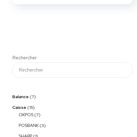
Rechercher
Balance
7
Caisse
15
OKPOS
7
POSBANK
3
SHARP
1