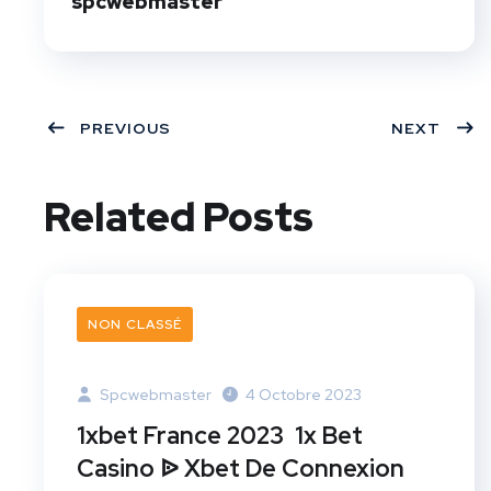
spcwebmaster
PREVIOUS
NEXT
Related Posts
NON CLASSÉ
Spcwebmaster
4 Octobre 2023
1xbet France 2023 ️ 1x Bet
Casino ᐉ Xbet De Connexion