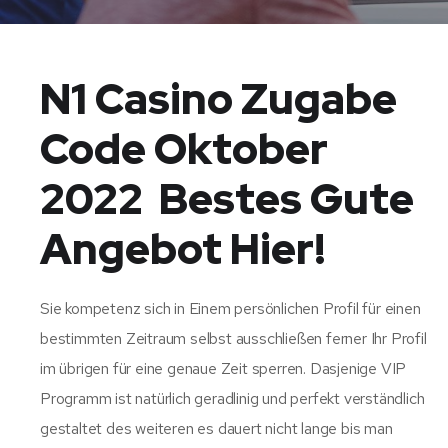
N1 Casino Zugabe
Code Oktober
2022 ️ Bestes Gute
Angebot Hier!
Sie kompetenz sich in Einem persönlichen Profil für einen
bestimmten Zeitraum selbst ausschließen ferner Ihr Profil
im übrigen für eine genaue Zeit sperren. Dasjenige VIP
Programm ist natürlich geradlinig und perfekt verständlich
gestaltet des weiteren es dauert nicht lange bis man