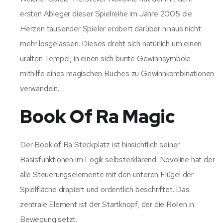
ersten Ableger dieser Spielreihe im Jahre 2005 die
Herzen tausender Spieler erobert darüber hinaus nicht
mehr losgelassen. Dieses dreht sich natürlich um einen
uralten Tempel, in einen sich bunte Gewinnsymbole
mithilfe eines magischen Buches zu Gewinnkombinationen
verwandeln.
Book Of Ra Magic
Der Book of Ra Steckplatz ist hinsichtlich seiner
Basisfunktionen im Logik selbsterklärend. Novoline hat der
alle Steuerungselemente mit den unteren Flügel der
Spielfläche drapiert und ordentlich beschriftet. Das
zentrale Element ist der Startknopf, der die Rollen in
Bewegung setzt.