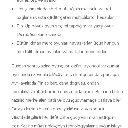
etmək tez və asandır.
Uduşların miqdarı bet məbləğinin məhsulu və bet
bağlanan vaxta qədər çatan multiplikator hesablanır.
Pin-Up böyük oyun seçimi tapdığım və yaxşı oyun
təcrübəsi olan kazinodur.
Bütün idman mərc oyunları həvəskarları üçün hər gün
müxtəlif idman oyunları və matçlar mövcuddur.
Bundan sonra,kazino oyunçusu özünü əyləncəli və qumar
oyunundan zövqala biləcəyi bir virtual qurumdatapacaqdır.
Ayrı-ayrılıqda Pin ap bet, daha doğrusu, ondan
sonrakıhərəkətlər barədə danışmaq lazımdır. Bu anda bütün
hazırlıq mərhələləri bitdi və oyunçuoynamağa başlaya bilər.
Onlayn kazino bu gün populyarlığının zirvəsindədir
vəistifadəçilərə hər dəfə daha çox yeni imkanlartəqdim
edir. Kazino müasir blokçeyn texnologiyalarına uyğun işləyir,