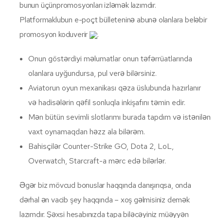
bunun üçünpromosyonları izləmək lazımdır.
Platformaklubun e-poçt bülleteninə abunə olanlara beləbir
promosyon koduverir
.
Onun göstərdiyi məlumatlar onun təfərrüatlarında
olanlara uyğundursa, pul verə bilərsiniz.
Aviatorun oyun mexanikası qəza üslubunda hazırlanır
və hadisələrin qəfil sonluqla inkişafını təmin edir.
Mən bütün sevimli slotlarımı burada tapdım və istənilən
vaxt oynamaqdan həzz ala bilərəm.
Bahisçilər Counter-Strike GO, Dota 2, LoL,
Overwatch, Starcraft-a mərc edə bilərlər.
Əgər biz mövcud bonuslar haqqında danışırıqsa, onda
dərhal ən vacib şey haqqında – xoş gəlmisiniz demək
lazımdır. Şəxsi hesabınızda tapa biləcəyiniz müəyyən