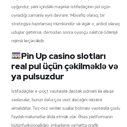
uyğundur, yəni içindəki maşınlar istifadəçinin pul üçün
oynadığı zamanla eyni davranır. Müvafiq olaraq, bir
strategiya hazırlamaq mümkündür və əgər o, ardıcıl olaraq
uduşlar gətirirsə, demodan sonra oyunçu sakitcə ödənişli
rejimə keçəcəkdir.
Pin Up casino slotları
real pul üçün çəkilməklə və
ya pulsuzdur
İstifadəçilər e-poçt vasitəsilə dəstək xidməti ilə əlaqə
saxlasalar, bunun daha çox vaxt alacağını nəzərə
almalıdırlar. Tez-tez verilən suallar bölməsi vasitəsilə çoxlu
faydalı məlumatlar əldə etmək olar. Əsas platformanın
bütünfunksionallığını, imkanlarını və hətta qrafik