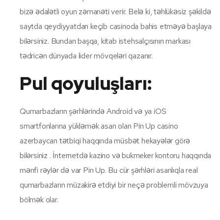
bizə ədalətli oyun zəmanəti verir. Belə ki, təhlükəsiz şəkildə
saytda qeydiyyatdan keçib casinoda bahis etməyə başlaya
bilərsiniz. Bundan başqa, kitab istehsalçısının markası
tədricən dünyada lider mövqeləri qazanır.
Pul qoyuluşları:
Qumarbazların şərhlərində Android və ya iOS
smartfonlarına yükləmək asan olan Pin Up casino
azerbaycan tətbiqi haqqında müsbət hekayələr görə
bilərsiniz . İnternetdə kazino və bukmeker kontoru haqqında
mənfi rəylər də var Pin Up. Bu cür şərhləri asanlıqla real
qumarbazların müzakirə etdiyi bir neçə problemli mövzuya
bölmək olar.