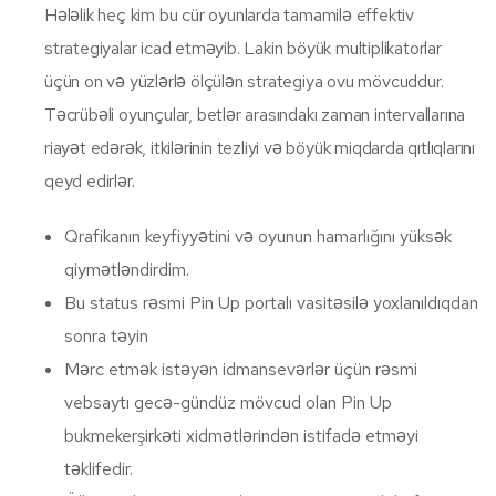
Hələlik heç kim bu cür oyunlarda tamamilə effektiv
strategiyalar icad etməyib. Lakin böyük multiplikatorlar
üçün on və yüzlərlə ölçülən strategiya ovu mövcuddur.
Təcrübəli oyunçular, betlər arasındakı zaman intervallarına
riayət edərək, itkilərinin tezliyi və böyük miqdarda qıtlıqlarını
qeyd edirlər.
Qrafikanın keyfiyyətini və oyunun hamarlığını yüksək
qiymətləndirdim.
Bu status rəsmi Pin Up portalı vasitəsilə yoxlanıldıqdan
sonra təyin
Mərc etmək istəyən idmansevərlər üçün rəsmi
vebsaytı gecə-gündüz mövcud olan Pin Up
bukmekerşirkəti xidmətlərindən istifadə etməyi
təklifedir.