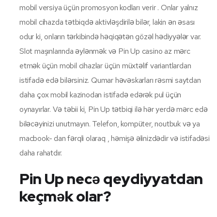
mobil versiya üçün promosyon kodları verir . Onlar yalnız
mobil cihazda tətbiqdə aktivləşdirilə bilər, lakin ən əsası
odur ki, onların tərkibində həqiqətən gözəl hədiyyələr var.
Slot maşınlarında əylənmək və Pin Up casino az mərc
etmək üçün mobil cihazlar üçün müxtəlif variantlardan
istifadə edə bilərsiniz. Qumar həvəskarları rəsmi saytdan
daha çox mobil kazinodan istifadə edərək pul üçün
oynayırlar. Və təbii ki, Pin Up tətbiqi ilə hər yerdə mərc edə
biləcəyinizi unutmayın. Telefon, kompüter, noutbuk və ya
macbook- dan fərqli olaraq , həmişə əlinizdədir və istifadəsi
daha rahatdır.
Pin Up necə qeydiyyatdan
keçmək olar?