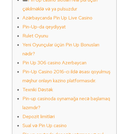
çəkilməklə və ya pulsuzdur
Azərbaycanda Pin Up Live Casino
Pin-Up-da qeydiyyat
Rulet Oyunu
Yeni Oyunçular üçün Pin Up Bonusları
nədir?
Pin Up 306 casino Azerbaycan
Pin-Up Casino 2016-cı ildə əsası qoyulmuş
məşhur onlayn kazino platformasıdır.
Texniki Dəstək
Pin-up casinoda oynamağa necə başlamaq
lazımdır?
Depozit limitləri
Sual və Pin Up casino