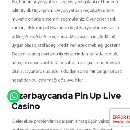
Bu, hər bir qeydiyyatdan keçmiş yeni gələnin etibar edə
biləcəyi ilk təşviqatdır. Qeydiyyatdan keçdikdən sonra
müvafiq ödəniş sistemini seçməlisiniz. Oyunçular bank
kartları, elektron pul kisələri və kriptovalyutalar vasitəsilə
ödənişlər edə bilər. Seçilmiş ödəniş üsulunun şərtlərinə
uyğun olaraq, istifadəçi kredit veriləcək məbləği göstərir.
Davamlı olaraq eyni ödəniş sistemindən istifadə etmək,
həmçinin onun vasitəsilə hesabdan pul çıxarmaq tövsiyə
olunur. Oyunlarda uduşlar aldıqdan sonra hər bir qumarbaz
hesabdan pul çıxarmağı gözləyə bilər.
Azərbaycanda Pin Up Live
Casino
Gələcəkdə problemlərin qarşısını almaq üçün yalnız real
məlumatları təqdim etmək tövsiyə olunur. Qeydiyyat