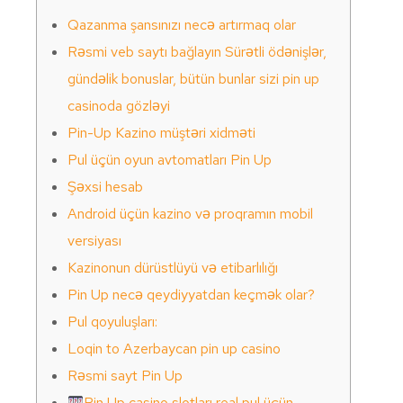
Qazanma şansınızı necə artırmaq olar
Rəsmi veb saytı bağlayın️ Sürətli ödənişlər,
gündəlik bonuslar, bütün bunlar sizi pin up
casinoda gözləyi
Pin-Up Kazino müştəri xidməti
Pul üçün oyun avtomatları Pin Up
Şəxsi hesab
Android üçün kazino və proqramın mobil
versiyası
Kazinonun dürüstlüyü və etibarlılığı
Pin Up necə qeydiyyatdan keçmək olar?
Pul qoyuluşları:
Loqin to Azerbaycan pin up casino
Rəsmi sayt Pin Up
Pin Up casino slotları real pul üçün