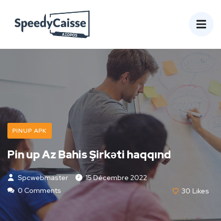
PINUP APK
Pin up Az Bahis Şirkəti haqqınd
Spcwebmaster
15 Décembre 2022
0 Comments
30
Likes