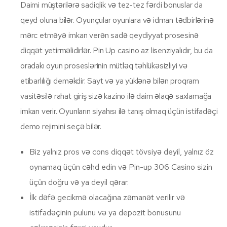
Daimi müştərilərə sadiqlik və tez-tez fərdi bonuslar da
qeyd oluna bilər. Oyunçular oyunlara və idman tədbirlərinə
mərc etməyə imkan verən sadə qeydiyyat prosesinə
diqqət yetirməlidirlər. Pin Up casino az lisenziyalıdır, bu da
oradakı oyun proseslərinin mütləq təhlükəsizliyi və
etibarlılığı deməkdir. Sayt və ya yüklənə bilən proqram
vasitəsilə rahat giriş sizə kazino ilə daim əlaqə saxlamağa
imkan verir. Oyunların siyahısı ilə tanış olmaq üçün istifadəçi
demo rejimini seçə bilər.
Biz yalnız pros və cons diqqət tövsiyə deyil, yalnız öz
oynamaq üçün cəhd edin və Pin-up 306 Casino sizin
üçün doğru və ya deyil qərar.
İlk dəfə gecikmə olacağına zəmanət verilir və
istifadəçinin pulunu və ya depozit bonusunu