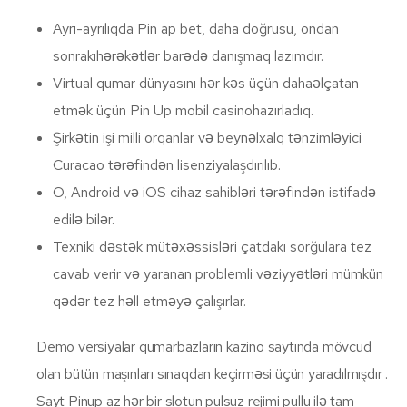
Ayrı-ayrılıqda Pin ap bet, daha doğrusu, ondan
sonrakıhərəkətlər barədə danışmaq lazımdır.
Virtual qumar dünyasını hər kəs üçün dahaəlçatan
etmək üçün Pin Up mobil casinohazırladıq.
Şirkətin işi milli orqanlar və beynəlxalq tənzimləyici
Curacao tərəfindən lisenziyalaşdırılıb.
O, Android və iOS cihaz sahibləri tərəfindən istifadə
edilə bilər.
Texniki dəstək mütəxəssisləri çatdakı sorğulara tez
cavab verir və yaranan problemli vəziyyətləri mümkün
qədər tez həll etməyə çalışırlar.
Demo versiyalar qumarbazların kazino saytında mövcud
olan bütün maşınları sınaqdan keçirməsi üçün yaradılmışdır .
Sayt Pinup az hər bir slotun pulsuz rejimi pullu ilə tam