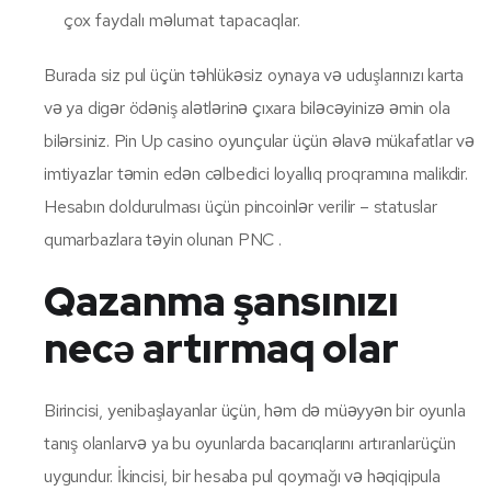
çox faydalı məlumat tapacaqlar.
Burada siz pul üçün təhlükəsiz oynaya və uduşlarınızı karta
və ya digər ödəniş alətlərinə çıxara biləcəyinizə əmin ola
bilərsiniz. Pin Up casino oyunçular üçün əlavə mükafatlar və
imtiyazlar təmin edən cəlbedici loyallıq proqramına malikdir.
Hesabın doldurulması üçün pincoinlər verilir – statuslar
qumarbazlara təyin olunan PNC .
Qazanma şansınızı
necə artırmaq olar
Birincisi, yenibaşlayanlar üçün, həm də müəyyən bir oyunla
tanış olanlarvə ya bu oyunlarda bacarıqlarını artıranlarüçün
uygundur. İkincisi, bir hesaba pul qoymağı və həqiqipula