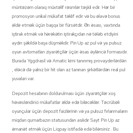
müntəzəm olaraq müxtəlif rəsmlər təşkil edir. Hər bir
promosyon unikal mükafat təklif edir və bu əlavə bonus
əldə etmək üçün başqa bir fürsətdir. Ən əsası, vaxtında
iştirak etmək və hərəkətin iştirakçıdan nə tələb etdiyini
aydın şəkildə başa düşməkdir. Pin Up az pul və ya pulsuz
oyun avtomatları ziyarətçilər üçün əsas əyləncə formasıdır.
Burada Yggdrasil və Amatic kimi tanınmış provayderlərdən
, eləcə də yalnız bir hit olan az tanınan şirkətlərdən real pul
yuvaları var.
Depozit hesabının doldurulması üçün ziyarətçilər xoş
həvəsləndirici mükafatlar əldə edə biləcəklər. Təcrübəli
oyunçular üçün depozit faizlərinin və ya pulsuz fırlanmaların
miqdarı qumarbazın statusundan asılıdır Sayt Pin Up az
əmanət etmək üçün Liqpay istifadə edə bilərsiniz . Bu