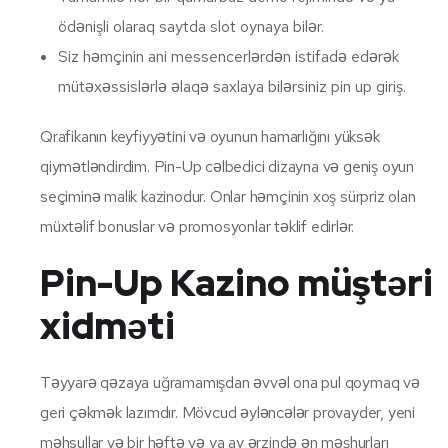
ödənişli olaraq saytda slot oynaya bilər.
Siz həmçinin ani messencerlərdən istifadə edərək
mütəxəssislərlə əlaqə saxlaya bilərsiniz pin up giriş.
Qrafikanın keyfiyyətini və oyunun hamarlığını yüksək
qiymətləndirdim. Pin-Up cəlbedici dizayna və geniş oyun
seçiminə malik kazinodur. Onlar həmçinin xoş sürpriz olan
müxtəlif bonuslar və promosyonlar təklif edirlər.
Pin-Up Kazino müştəri
xidməti
Təyyarə qəzaya uğramamışdan əvvəl ona pul qoymaq və
geri çəkmək lazımdır. Mövcud əyləncələr provayder, yeni
məhsullar və bir həftə və ya ay ərzində ən məşhurları