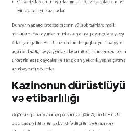
Ölkəmizdə qumar oyunlarının aparıcı virtualplatforması
Pin Up onlayn kazinodur.
Dünyanın aparıcı istehsalçılarının yüksək tariflərə malik
minlərlə parlaq oyunları müntəzəm olaraq oyunçulara yaxşı
ödənişlər gətirir. Pin Up az-da tam hüquqlu oyun fəaliyyəti
üçün istifadəçi qeydiyyatdan keçirməlidir. Bunu ancaq oyun
şirkətinin əsas qaydaları ilə tanış olan yetkinlik yaşına çatmış
azərbaycanlı edə bilər.
Kazinonun dürüstlüyü
və etibarlılığı
Əgər siz qumar oynamaq xoşunuza gəlirsə, onda Pin Up
306 casino hətta ən picky istifadəçiləri belə razı sala