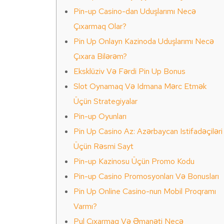
Pin-up Casino-dan Uduşlarımı Necə
Çıxarmaq Olar?
Pin Up Onlayn Kazinoda Uduşlarımı Necə
Çıxara Bilərəm?
Eksklüziv Və Fərdi Pin Up Bonus
Slot Oynamaq Və Idmana Mərc Etmək
Üçün Strategiyalar
Pin-up Oyunları
Pin Up Casino Az: Azərbaycan Istifadəçiləri
Üçün Rəsmi Sayt
Pin-up Kazinosu Üçün Promo Kodu
Pin-up Casino Promosyonları Və Bonusları
Pin Up Online Casino-nun Mobil Proqramı
Varmı?
Pul Çıxarmaq Və Əmanəti Necə