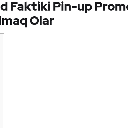
d Faktiki Pin-up Prom
Almaq Olar