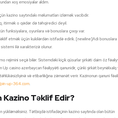
yundan xoş emosiyalar aldım.
n kazino saytındakı məlumatları izləmək vacibdir.
 itirmək o qədər də təhqiredici deyil.
n funksiyalara, oyunlara və bonuslara çıxışı var.
təklif etmək üçün kukilərdən istifadə edirik. [newline]Adi bonuslara
sistemi ilə xarakterizə olunur.
mo rejimini seçə bilər. Sistemdəki kiçik qüsurlar şirkəti daim öz fəaliy
 Up casino azerbaycan fəaliyyəti qanunidir, çünki şirkət beynəlxalq v
 təhlükəsizliyinə və etibarlılığına zəmanət verir. Kazinonun qanuni fəal
//pin-up-364.com
.
 Kazino Təklif Edir?
ükləməlisiniz. Tətbiqdə istifadəçinin kazino saytında olan bütün