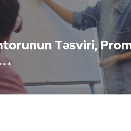
ntorunun Təsviri, Pro
ments