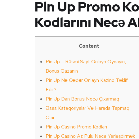
Pin Up Promo Ko
Kodlarını Necə 
Content
Pin Up – Rəsmi Sayt Onlayn Oynayın,
Bonus Qazanın
Pin Up Nə Qədər Onlayn Kazino Təklif
Edir?
Pin Up Dan Bonus Necə Çıxarmaq
Əsas Kateqoriyalar Və Harada Tapmaq
Olar
Pin Up Casino Promo Kodları
Pin Up Casino Az Pulu Necə Yerləşdirmək