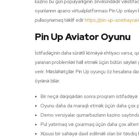
kazino bu gün populyarlığının zirvəsindədir vəisti
oyunlarının aparıcı virtualplatforması Pin Up onlay
pullaoynamaq təklif edir
https://pin-up-azerbayc
Pin Up Aviator Oyunu
İstifadəçinin daha sürətli köməyə ehtiyacı varsa, q
yaranan problemləri həll etmək üçün bütün səyləri 
verir. Məsləhətçilər Pin Up oyunçu öz hesabına daxi
öyrənə bilər.
Bir neçə dəqiqədən sonra proqram istifadəyə h
Oyunu daha da maraqlı etmək üçün daha çox pr
Demo versiyalar qumarbazların kazino saytında
Pul yatırmaq və çıxarmaq üçün daha çox alternati
Xüsusi bir sahəyə daxil edilməli olan bir təsdiq