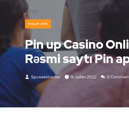
PINUP APK
Pin up Casino Onl
Rəsmi saytı Pin a
Spcwebmaster
9 Juillet 2022
0 Commen