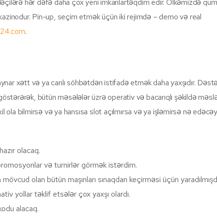
fadəçilərə hər dəfə daha çox yeni imkanlartəqdim edir. Ölkəmizdə qum
n kazinodur. Pin-up, seçim etmək üçün iki rejimdə – demo və real
an24.com
.
aynar xətt və ya canlı söhbətdən istifadə etmək daha yaxşıdır. Dəstə
göstərərək, bütün məsələlər üzrə operativ və bacarıqlı şəkildə məsl
l ola bilmirsə və ya hansısa slot açılmırsa və ya işləmirsə nə edəcəy
azır olacaq.
omosyonlar və turnirlər görmək istərdim.
 mövcud olan bütün maşınları sınaqdan keçirməsi üçün yaradılmışdı
v yollar təklif etsələr çox yaxşı olardı.
 kodu alacaq.