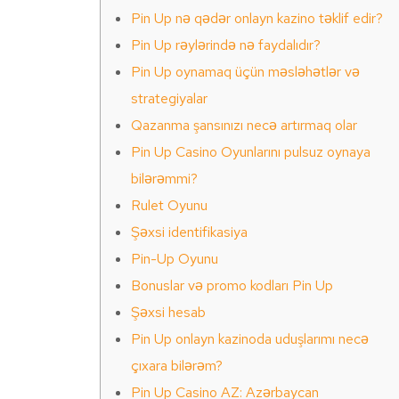
Pin Up nə qədər onlayn kazino təklif edir?
Pin Up rəylərində nə faydalıdır?
Pin Up oynamaq üçün məsləhətlər və
strategiyalar
Qazanma şansınızı necə artırmaq olar
Pin Up Casino Oyunlarını pulsuz oynaya
bilərəmmi?
Rulet Oyunu
Şəxsi identifikasiya
Pin-Up Oyunu
Bonuslar və promo kodları Pin Up
Şəxsi hesab
Pin Up onlayn kazinoda uduşlarımı necə
çıxara bilərəm?
Pin Up Casino AZ: Azərbaycan