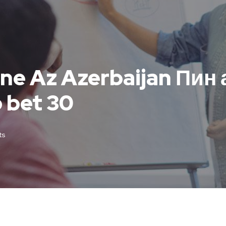
ine Az Azerbaijan Пин
p bet 30
ts