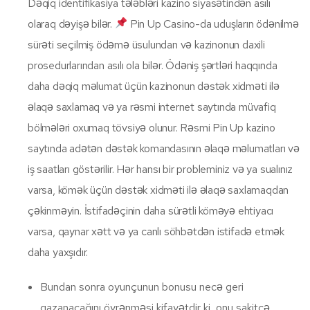
Dəqiq identifikasiya tələbləri kazino siyasətindən asılı
olaraq dəyişə bilər.
Pin Up Casino-da uduşların ödənilmə
sürəti seçilmiş ödəmə üsulundan və kazinonun daxili
prosedurlarından asılı ola bilər. Ödəniş şərtləri haqqında
daha dəqiq məlumat üçün kazinonun dəstək xidməti ilə
əlaqə saxlamaq və ya rəsmi internet saytında müvafiq
bölmələri oxumaq tövsiyə olunur. Rəsmi Pin Up kazino
saytında adətən dəstək komandasının əlaqə məlumatları və
iş saatları göstərilir. Hər hansı bir probleminiz və ya sualınız
varsa, kömək üçün dəstək xidməti ilə əlaqə saxlamaqdan
çəkinməyin. İstifadəçinin daha sürətli köməyə ehtiyacı
varsa, qaynar xətt və ya canlı söhbətdən istifadə etmək
daha yaxşıdır.
Bundan sonra oyunçunun bonusu necə geri
qazanacağını öyrənməsi kifayətdir ki, onu sakitcə