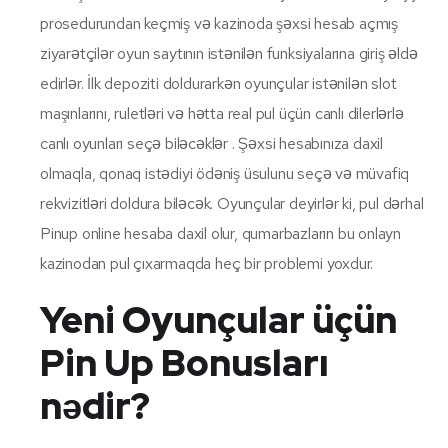
prosedurundan keçmiş və kazinoda şəxsi hesab açmış
ziyarətçilər oyun saytının istənilən funksiyalarına giriş əldə
edirlər. İlk depoziti doldurarkən oyunçular istənilən slot
maşınlarını, ruletləri və hətta real pul üçün canlı dilerlərlə
canlı oyunları seçə biləcəklər . Şəxsi hesabınıza daxil
olmaqla, qonaq istədiyi ödəniş üsulunu seçə və müvafiq
rekvizitləri doldura biləcək. Oyunçular deyirlər ki, pul dərhal
Pinup online hesaba daxil olur, qumarbazların bu onlayn
kazinodan pul çıxarmaqda heç bir problemi yoxdur.
Yeni Oyunçular üçün
Pin Up Bonusları
nədir?