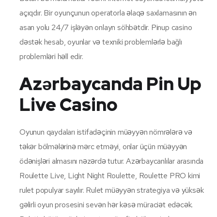
açıqdır. Bir oyunçunun operatorla əlaqə saxlamasının ən
asan yolu 24/7 işləyən onlayn söhbətdir. Pinup casino
dəstək hesab, oyunlar və texniki problemlərlə bağlı
problemləri həll edir.
Azərbaycanda Pin Up
Live Casino
Oyunun qaydaları istifadəçinin müəyyən nömrələrə və
təkər bölmələrinə mərc etməyi, onlar üçün müəyyən
ödənişləri almasını nəzərdə tutur. Azərbaycanlılar arasında
Roulette Live, Light Night Roulette, Roulette PRO kimi
rulet populyar sayılır. Rulet müəyyən strategiya və yüksək
gəlirli oyun prosesini sevən hər kəsə müraciət edəcək.