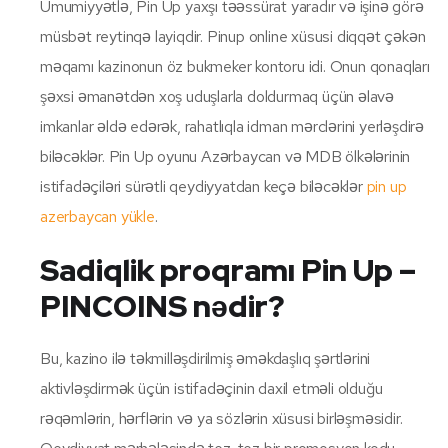
Ümumiyyətlə, Pin Up yaxşı təəssürat yaradır və işinə görə
müsbət reytinqə layiqdir. Pinup online xüsusi diqqət çəkən
məqamı kazinonun öz bukmeker kontoru idi. Onun qonaqları
şəxsi əmanətdən xoş uduşlarla doldurmaq üçün əlavə
imkanlar əldə edərək, rahatlıqla idman mərclərini yerləşdirə
biləcəklər. Pin Up oyunu Azərbaycan və MDB ölkələrinin
istifadəçiləri sürətli qeydiyyatdan keçə biləcəklər
pin up
azerbaycan yükle
.
Sadiqlik proqramı Pin Up –
PINCOINS nədir?
Bu, kazino ilə təkmilləşdirilmiş əməkdaşlıq şərtlərini
aktivləşdirmək üçün istifadəçinin daxil etməli olduğu
rəqəmlərin, hərflərin və ya sözlərin xüsusi birləşməsidir.