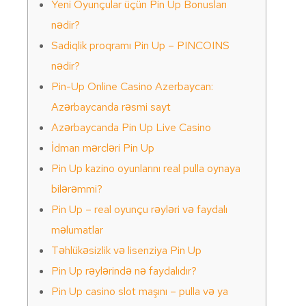
Yeni Oyunçular üçün Pin Up Bonusları
nədir?
Sadiqlik proqramı Pin Up – PINCOINS
nədir?
Pin-Up Online Casino Azerbaycan:
Azərbaycanda rəsmi sayt
Azərbaycanda Pin Up Live Casino
İdman mərcləri Pin Up
Pin Up kazino oyunlarını real pulla oynaya
bilərəmmi?
Pin Up – real oyunçu rəyləri və faydalı
məlumatlar
Təhlükəsizlik və lisenziya Pin Up
Pin Up rəylərində nə faydalıdır?
Pin Up casino slot maşını – pulla və ya