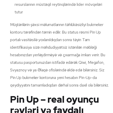
resurslarının müstəqil reytinqlərində lider mövqeləri
tutur
Müştərilərin şəxsi məlumatlarının təhlükəsizliyi bukmeker
kontoru tərəfindən təmin edilir. Bu status rəsmi Pin Up
portalı vasitəsilə yoxlanıldıqdan sonra təyin Tam
identifikasiya sizə məhdudiyyətsiz istənilən məbləği
hesabınızdan yerləşdirməyə və çıxarmağa imkan verir. Bu
statusu pasportunuzdan istifadə edərək Qiwi, Megafon,
Svyaznoy və ya Əlaqə ofislərində əldə edə bilərsiniz. Siz
Pin Up bukmeker kontoruna yeni hesabın Pin-Up-da
qeydiyyatını tamamladıqdan dərhal sonra daxil ola bilərsiniz.
Pin Up – real oyunçu
rəyləri və faydalı