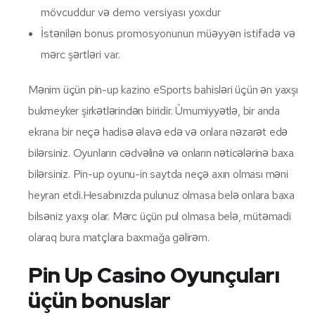
mövcuddur və demo versiyası yoxdur
İstənilən bonus promosyonunun müəyyən istifadə və
mərc şərtləri var.
Mənim üçün pin-up kazino eSports bahisləri üçün ən yaxşı
bukmeyker şirkətlərindən biridir. Ümumiyyətlə, bir anda
ekrana bir neçə hadisə əlavə edə və onlara nəzarət edə
bilərsiniz. Oyunların cədvəlinə və onların nəticələrinə baxa
bilərsiniz. Pin-up oyunu-in saytda neçə axın olması məni
heyran etdi.Hesabınızda pulunuz olmasa belə onlara baxa
bilsəniz yaxşı olar. Mərc üçün pul olmasa belə, mütəmadi
olaraq bura matçlara baxmağa gəlirəm.
Pin Up Casino Oyunçuları
üçün bonuslar