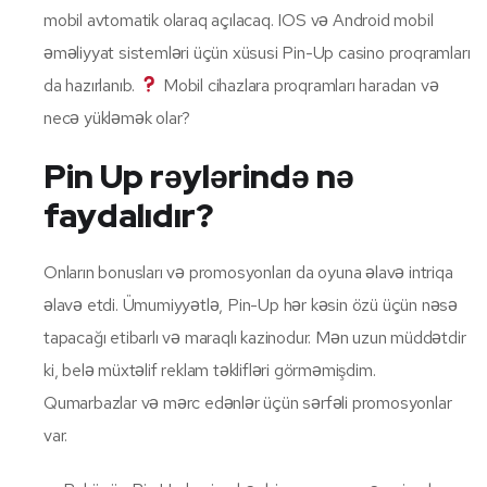
mobil avtomatik olaraq açılacaq. IOS və Android mobil
əməliyyat sistemləri üçün xüsusi Pin-Up casino proqramları
da hazırlanıb.
Mobil cihazlara proqramları haradan və
necə yükləmək olar?
Pin Up rəylərində nə
faydalıdır?
Onların bonusları və promosyonları da oyuna əlavə intriqa
əlavə etdi. Ümumiyyətlə, Pin-Up hər kəsin özü üçün nəsə
tapacağı etibarlı və maraqlı kazinodur. Mən uzun müddətdir
ki, belə müxtəlif reklam təklifləri görməmişdim.
Qumarbazlar və mərc edənlər üçün sərfəli promosyonlar
var.