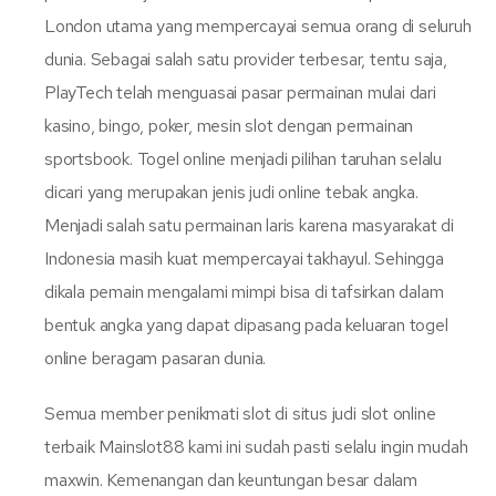
London utama yang mempercayai semua orang di seluruh
dunia. Sebagai salah satu provider terbesar, tentu saja,
PlayTech telah menguasai pasar permainan mulai dari
kasino, bingo, poker, mesin slot dengan permainan
sportsbook. Togel online menjadi pilihan taruhan selalu
dicari yang merupakan jenis judi online tebak angka.
Menjadi salah satu permainan laris karena masyarakat di
Indonesia masih kuat mempercayai takhayul. Sehingga
dikala pemain mengalami mimpi bisa di tafsirkan dalam
bentuk angka yang dapat dipasang pada keluaran togel
online beragam pasaran dunia.
Semua member penikmati slot di situs judi slot online
terbaik Mainslot88 kami ini sudah pasti selalu ingin mudah
maxwin. Kemenangan dan keuntungan besar dalam