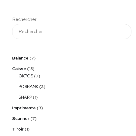
Rechercher
Balance
7
Caisse
15
OKPOS
7
POSBANK
3
SHARP
1
Imprimante
3
Scanner
7
Tiroir
1