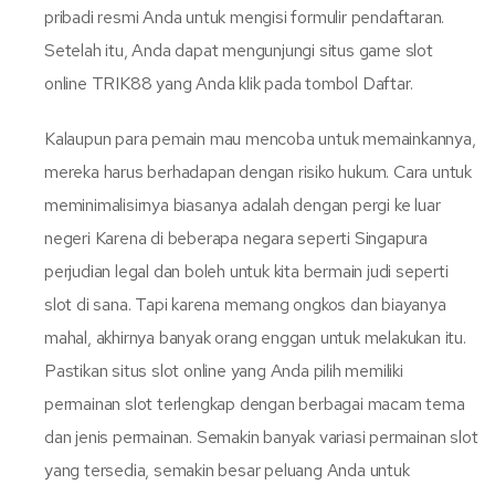
pribadi resmi Anda untuk mengisi formulir pendaftaran.
Setelah itu, Anda dapat mengunjungi situs game slot
online TRIK88 yang Anda klik pada tombol Daftar.
Kalaupun para pemain mau mencoba untuk memainkannya,
mereka harus berhadapan dengan risiko hukum. Cara untuk
meminimalisirnya biasanya adalah dengan pergi ke luar
negeri Karena di beberapa negara seperti Singapura
perjudian legal dan boleh untuk kita bermain judi seperti
slot di sana. Tapi karena memang ongkos dan biayanya
mahal, akhirnya banyak orang enggan untuk melakukan itu.
Pastikan situs slot online yang Anda pilih memiliki
permainan slot terlengkap dengan berbagai macam tema
dan jenis permainan. Semakin banyak variasi permainan slot
yang tersedia, semakin besar peluang Anda untuk