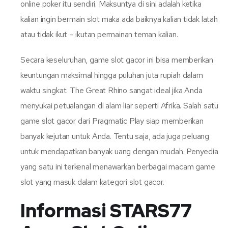
online poker itu sendiri. Maksuntya di sini adalah ketika
kalian ingin bermain slot maka ada baiknya kalian tidak latah
atau tidak ikut – ikutan permainan teman kalian.
Secara keseluruhan, game slot gacor ini bisa memberikan
keuntungan maksimal hingga puluhan juta rupiah dalam
waktu singkat. The Great Rhino sangat ideal jika Anda
menyukai petualangan di alam liar seperti Afrika. Salah satu
game slot gacor dari Pragmatic Play siap memberikan
banyak kejutan untuk Anda. Tentu saja, ada juga peluang
untuk mendapatkan banyak uang dengan mudah. Penyedia
yang satu ini terkenal menawarkan berbagai macam game
slot yang masuk dalam kategori slot gacor.
Informasi STARS77