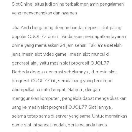
SlotOnline, situs judi online terbaik menjamin pengalaman
yang menyenangkan dan nyaman.
Jika Anda bergabung dengan bandar deposit slot paling
populer OJOL77 di sini , Anda akan mendapatkan layanan
online yang memuaskan 24 jam sehari. Tak lama setelah
jenis mesin slot video game , mesin slot muncul di
generasi lain , yaitu mesin slot progresif OJOL77.
Berbeda dengan generasi sebelumnya , di mesin slot
progresif OJOL77 ini , semua uang yang terkumpul
dikumpulkan di satu tempat. Namun , dengan
menggunakan komputer , pengelola dapat mengalokasikan
uang ke mesin slot progresif OJOL77 Slot lainnya ,
selama tetap sama di server yang sama. Untuk memainkan
game slot ini sangat mudah, pertama anda harus