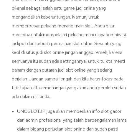
dikenal sebagai salah satu game judi online yang
mengandalkan keberuntungan. Namun, untuk
memperbesar peluang menang main slot, Anda bisa
mencoba untuk mempelajari peluang munculnya kombinasi
jackpot dari sebuah permainan slot online. Sesuatu yang
kecil di situs judi slot online jangan anggap remeh, karena
semuanya itu sudah ada settingannya, untuk itu kita mesti
paham dengan putaran judi slot online yang sedang
berjalan. Jangan sampai lengah dan kita harus fokus pada
titik tujuan kita kemenangan yang akan anda peroleh sudah
ada dalam diri anda.
UNOSLOTJP juga akan memberikan info slot gacor
dari admin profesional yang telah berpengalaman lama
dalam bidang perjudian slot online dan sudah pasti