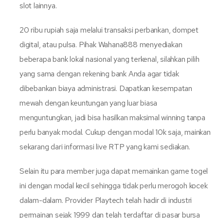
slot lainnya.
20 ribu rupiah saja melalui transaksi perbankan, dompet
digital, atau pulsa. Pihak Wahana888 menyediakan
beberapa bank lokal nasional yang terkenal, silahkan pilih
yang sama dengan rekening bank Anda agar tidak
dibebankan biaya administrasi. Dapatkan kesempatan
mewah dengan keuntungan yang luar biasa
menguntungkan, jadi bisa hasilkan maksimal winning tanpa
perlu banyak modal. Cukup dengan modal 10k saja, mainkan
sekarang dari informasi live RTP yang kami sediakan.
Selain itu para member juga dapat memainkan game togel
ini dengan modal kecil sehingga tidak perlu merogoh kocek
dalam-dalam. Provider Playtech telah hadir di industri
permainan sejak 1999 dan telah terdaftar di pasar bursa