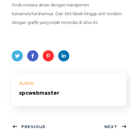
Anda merasa aman dengan manajemen
turnamen/taruhannya. Dari slot klasik hingga slot modern
dengan grafik yang indah tersedia di situs ini.
Twit
Face
Pint
Linke
ter
book
eres
dIn
Author
t
spcwebmaster
PREVIOUS
NEXT