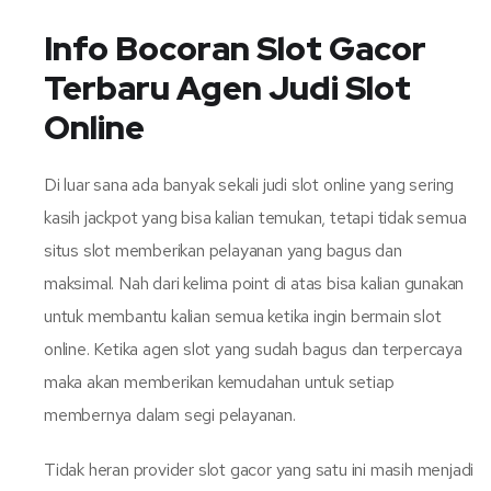
Info Bocoran Slot Gacor
Terbaru Agen Judi Slot
Online
Di luar sana ada banyak sekali judi slot online yang sering
kasih jackpot yang bisa kalian temukan, tetapi tidak semua
situs slot memberikan pelayanan yang bagus dan
maksimal. Nah dari kelima point di atas bisa kalian gunakan
untuk membantu kalian semua ketika ingin bermain slot
online. Ketika agen slot yang sudah bagus dan terpercaya
maka akan memberikan kemudahan untuk setiap
membernya dalam segi pelayanan.
Tidak heran provider slot gacor yang satu ini masih menjadi