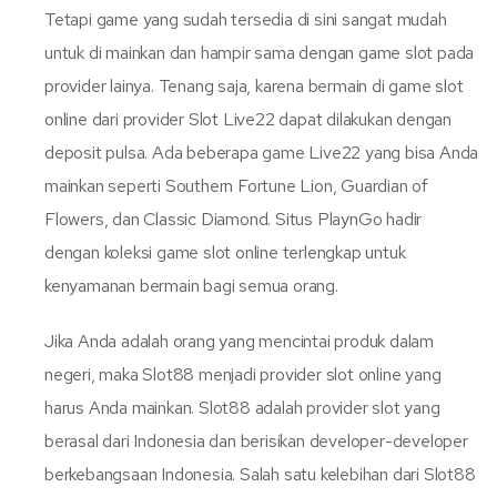
Tetapi game yang sudah tersedia di sini sangat mudah
untuk di mainkan dan hampir sama dengan game slot pada
provider lainya. Tenang saja, karena bermain di game slot
online dari provider Slot Live22 dapat dilakukan dengan
deposit pulsa. Ada beberapa game Live22 yang bisa Anda
mainkan seperti Southern Fortune Lion, Guardian of
Flowers, dan Classic Diamond. Situs PlaynGo hadir
dengan koleksi game slot online terlengkap untuk
kenyamanan bermain bagi semua orang.
Jika Anda adalah orang yang mencintai produk dalam
negeri, maka Slot88 menjadi provider slot online yang
harus Anda mainkan. Slot88 adalah provider slot yang
berasal dari Indonesia dan berisikan developer-developer
berkebangsaan Indonesia. Salah satu kelebihan dari Slot88