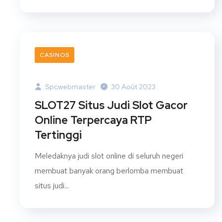
CASINOS
Spcwebmaster
30 Août 2023
SLOT27 Situs Judi Slot Gacor
Online Terpercaya RTP
Tertinggi
Meledaknya judi slot online di seluruh negeri
membuat banyak orang berlomba membuat
situs judi...