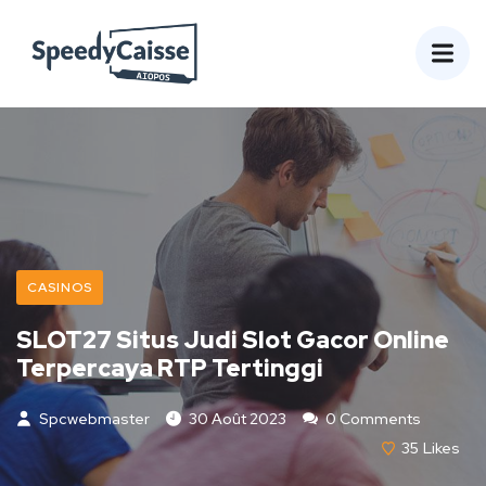
CASINOS
SLOT27 Situs Judi Slot Gacor Online
Terpercaya RTP Tertinggi
Spcwebmaster
30 Août 2023
0 Comments
35
Likes