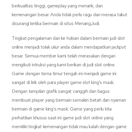
berkualitas tinggi, gameplay yang menarik, dan
kemenangan besar. Anda tidak perlu ragu dan merasa takut
dicurangi ketika bermain di situs MenangJudi.
Tingkat pengalaman dan ke hokian dalam bermain judi slot
online menjadi tolak ukur anda dalam mendapatkan jackpot
besar. Semua member kami telah merasakan dengan
mengikuti intruksi yang kami berikan di judi slot online.
Game dengan tema timur tengah ini menjadi game ini
sangat di lirik oleh para player game slot king’s mask.
Dengan tampilan grafik sangat canggih dan bagus
membuat player yang bermain semakin betah dan nyaman
bermain di game king’s mask. Game yang perlu kita
perhatikan khusus saat ini game judi slot online yang
memiliki tingkat kemenangan tidak mau kalah dengan game