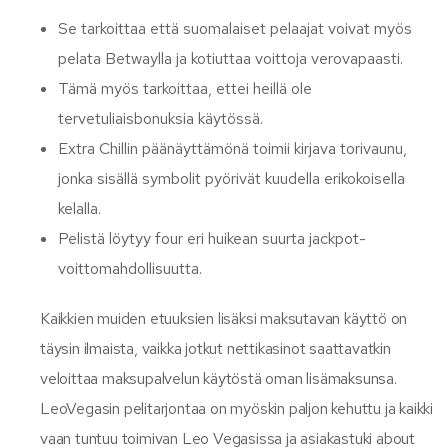
Se tarkoittaa että suomalaiset pelaajat voivat myös
pelata Betwaylla ja kotiuttaa voittoja verovapaasti.
Tämä myös tarkoittaa, ettei heillä ole
tervetuliaisbonuksia käytössä.
Extra Chillin päänäyttämönä toimii kirjava torivaunu,
jonka sisällä symbolit pyörivät kuudella erikokoisella
kelalla.
Pelistä löytyy four eri huikean suurta jackpot-
voittomahdollisuutta.
Kaikkien muiden etuuksien lisäksi maksutavan käyttö on
täysin ilmaista, vaikka jotkut nettikasinot saattavatkin
veloittaa maksupalvelun käytöstä oman lisämaksunsa.
LeoVegasin pelitarjontaa on myöskin paljon kehuttu ja kaikki
vaan tuntuu toimivan Leo Vegasissa ja asiakastuki about