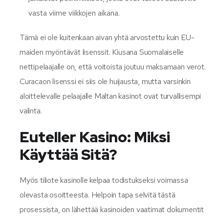
vasta viime viikkojen aikana.
Tämä ei ole kuitenkaan aivan yhtä arvostettu kuin EU-
maiden myöntävät lisenssit. Kiusana Suomalaiselle
nettipelaajalle on, että voitoista joutuu maksamaan verot.
Curacaon lisenssi ei siis ole huijausta, mutta varsinkin
aloittelevalle pelaajalle Maltan kasinot ovat turvallisempi
valinta.
Euteller Kasino: Miksi
Käyttää Sitä?
Myös tiliote kasinolle kelpaa todistukseksi voimassa
olevasta osoitteesta. Helpoin tapa selvitä tästä
prosessista, on lähettää kasinoiden vaatimat dokumentit