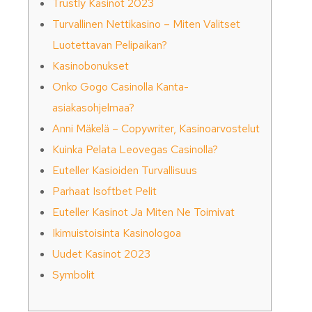
Trustly Kasinot 2023
Turvallinen Nettikasino – Miten Valitset
Luotettavan Pelipaikan?
Kasinobonukset
Onko Gogo Casinolla Kanta-
asiakasohjelmaa?
Anni Mäkelä – Copywriter, Kasinoarvostelut
Kuinka Pelata Leovegas Casinolla?
Euteller Kasioiden Turvallisuus
Parhaat Isoftbet Pelit
Euteller Kasinot Ja Miten Ne Toimivat
Ikimuistoisinta Kasinologoa
Uudet Kasinot 2023
Symbolit