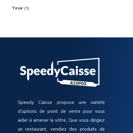
Tiroir
1
Speedy Caisse propose une variété
d’options de point de vente pour vous
aider à amener la vôtre, Que vous dirigiez
un restaurant, vendiez des produits de