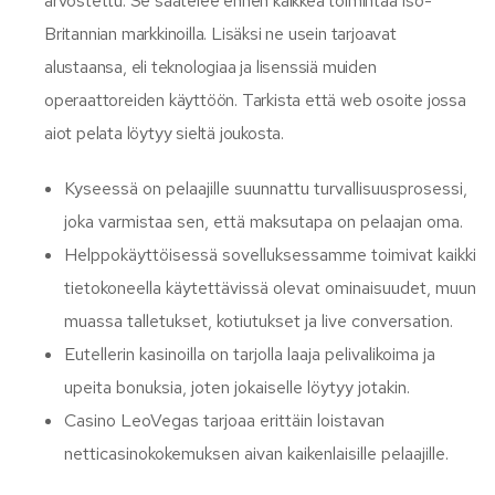
arvostettu. Se säätelee ennen kaikkea toimintaa Iso-
Britannian markkinoilla. Lisäksi ne usein tarjoavat
alustaansa, eli teknologiaa ja lisenssiä muiden
operaattoreiden käyttöön. Tarkista että web osoite jossa
aiot pelata löytyy sieltä joukosta.
Kyseessä on pelaajille suunnattu turvallisuusprosessi,
joka varmistaa sen, että maksutapa on pelaajan oma.
Helppokäyttöisessä sovelluksessamme toimivat kaikki
tietokoneella käytettävissä olevat ominaisuudet, muun
muassa talletukset, kotiutukset ja live conversation.
Eutellerin kasinoilla on tarjolla laaja pelivalikoima ja
upeita bonuksia, joten jokaiselle löytyy jotakin.
Casino LeoVegas tarjoaa erittäin loistavan
netticasinokokemuksen aivan kaikenlaisille pelaajille.