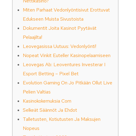
Nettikasino?
Miten Parhaat Vedonlyöntisivut Erottuvat
Edukseen Muista Sivustoista
Dokumentit Joita Kasinot Pyytävät
Pelaajilta!
Leovegasissa Uutuus: Vedonlyönti!
Nopeat Vinkit Euteller Kasinopelaamiseen
Leovegas Ab: Leoventures Investerar I
Esport Betting – Pixel Bet
Evolution Gaming On Jo Pitkään Ollut Live
Pelien Valtias
Kasinokokemuksia Com
Selkeät Säännöt Ja Ehdot
Talletusten, Kotiutusten Ja Maksujen
Nopeus