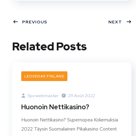
PREVIOUS
NEXT
Related Posts
LEOVEGAS FINLAND
Spcwebmaster
29 Août 2022
Huonoin Nettikasino?
Huonoin Nettikasino? Supernopea Kokemuksia
2022 Täysin Suomalainen Pikakasino Content