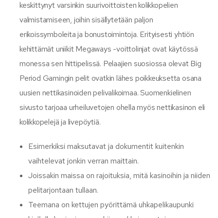
keskittynyt varsinkin suurivoittoisten kolikkopelien
valmistamiseen, joihin sisällytetään paljon
erikoissymboleita ja bonustoimintoja. Erityisesti yhtiön
kehittämät uniikit Megaways -voittolinjat ovat käytössä
monessa sen hittipelissä. Pelaajien suosiossa olevat Big
Period Gamingin pelit ovatkin lähes poikkeuksetta osana
uusien nettikasinoiden pelivalikoimaa. Suomenkielinen
sivusto tarjoaa urheiluvetojen ohella myös nettikasinon eli
kolikkopelejä ja livepöytiä.
Esimerkiksi maksutavat ja dokumentit kuitenkin
vaihtelevat jonkin verran maittain.
Joissakin maissa on rajoituksia, mitä kasinoihin ja niiden
pelitarjontaan tullaan.
Teemana on kettujen pyörittämä uhkapelikaupunki