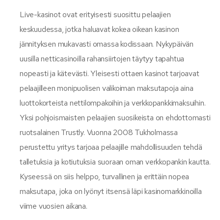
Live-kasinot ovat erityisesti suosittu pelaajien
keskuudessa, jotka haluavat kokea oikean kasinon
jännityksen mukavasti omassa kodissaan. Nykypäivän
uusilla netticasinoilla rahansiirtojen täytyy tapahtua
nopeasti ja kätevästi. Yleisesti ottaen kasinot tarjoavat
pelaajilleen monipuolisen valikoiman maksutapoja aina
luottokorteista nettilompakoihin ja verkkopankkimaksuihin.
Yksi pohjoismaisten pelaajien suosikeista on ehdottomasti
ruotsalainen Trustly. Vuonna 2008 Tukholmassa
perustettu yritys tarjoaa pelaajille mahdollisuuden tehdä
talletuksia ja kotiutuksia suoraan oman verkkopankin kautta.
Kyseessä on siis helppo, turvallinen ja erittäin nopea
maksutapa, joka on lyönyt itsensä läpi kasinomarkkinoilla
viime vuosien aikana.