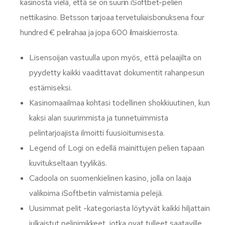
kasinosta vielä, että se on suurin iSoftbet-pelien
nettikasino. Betsson tarjoaa tervetuliaisbonuksena four
hundred € pelirahaa ja jopa 600 ilmaiskierrosta.
Lisensoijan vastuulla upon myös, että pelaajilta on
pyydetty kaikki vaadittavat dokumentit rahanpesun
estämiseksi.
Kasinomaailmaa kohtasi todellinen shokkiuutinen, kun
kaksi alan suurimmista ja tunnetuimmista
pelintarjoajista ilmoitti fuusioitumisesta.
Legend of Logi on edellä mainittujen pelien tapaan
kuvitukseltaan tyylikäs.
Cadoola on suomenkielinen kasino, jolla on laaja
valikoima iSoftbetin valmistamia pelejä.
Uusimmat pelit -kategoriasta löytyvät kaikki hiljattain
julkaistut pelinimikkeet, jotka ovat tulleet saataville