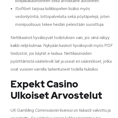
kiviljalkakasinoineen sekä arvokkaine autoineen.
ISoftbet tarjoaa kolikkopelien lisäksi myös
vedonlyöntiä, lottopalveluita sekä pöytäpelejä, joten
monipuolisuus tekee heidän peleistään suosittuja.
Nettikasinot hyväksyvät todistuksen vain, jos siinä näkyy
kaikki neljä kulmaa. Nykyään kasinot hyväksyvät myös PDF
tiedostot, jos käytät e-laskua. Nettikasinoiden
pyörittämistä säätelevät lait ja useat eri säännökset, jotka
ovat vuosien varrella tarkentuneet todella tiukoiksi.
Expekt Casino
Ulkoiset Arvostelut
UK Gambling Commssionin lisenssi on tiukasti valvottu ja