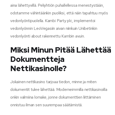
aina lähettyvillä. Peliyhtiön puhallellessa menestystään,
odotamme vähintäänkin puoliksi, että näin tapahtuu myös
vedonlyöntipuolella. Kambi Party plc, implementoi
vedonlyönnin LeoVegasiin aivan niinkuin Unibetinkin
vedonlyönti about rakennettu Kambin avuin.
Miksi Minun Pitää Lähettää
Dokumentteja
Nettikasinolle?
Jokainen nettikasino tarjoaa tiedon, minne ja miten
dokumentit tulee lähettää. Moderneimmilla nettikasinoilla
onkin valmiina lomake, jonne dokumenttien liittäminen
onnistuu ilman sen suurempaa säätämistä.