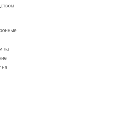
дством
тронные
м на
чие
 на
,