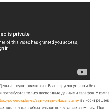
еньги предоставляются с 18 лет, круглосуточно и без
 потребуются только паспортные данные и телефон. У компа
tps://powerdisplay.es/zajm-onlajn-v-kazahstane/
выносит решени
е предполагает обязательное присутствие заемщика. При