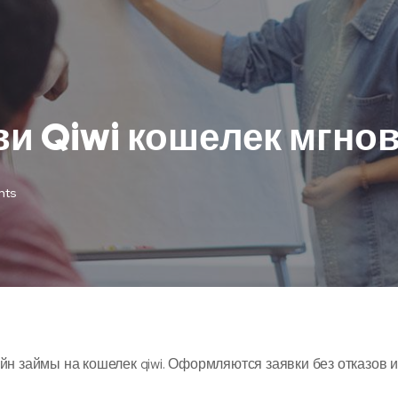
ви Qiwi кошелек мгно
nts
йн займы на кошелек qiwi. Оформляются заявки без отказов и