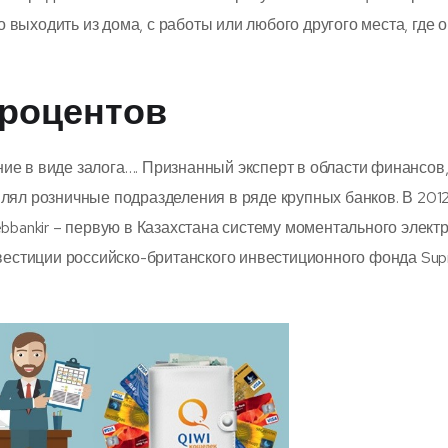
выходить из дома, с работы или любого другого места, где о
процентов
ие в виде залога…. Признанный эксперт в области финансов
лял розничные подразделения в ряде крупных банков. В 201
bankir – первую в Казахстана систему моментального элект
нвестиции российско-британского инвестиционного фонда Su