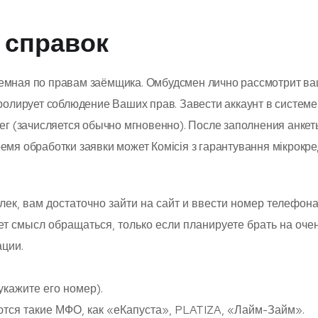
 справок
емная по правам заёмщика. Омбудсмен лично рассмотрит в
тролирует соблюдение Ваших прав. Завести аккаунт в систем
ег (зачисляется обычно мгновенно). После заполнения анкет
мя обработки заявки может Комісія з гарантування мікрокре
ек, вам достаточно зайти на сайт и ввести номер телефона
т смысл обращаться, только если планируете брать на оче
ации.
.
укажите его номер).
тся такие МФО, как «еКапуста», PLATIZA, «Лайм-Займ».