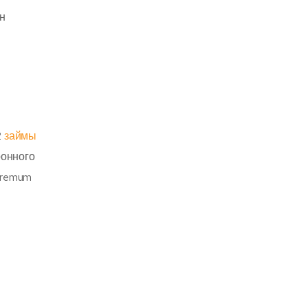
н
,
2
займы
ронного
premum