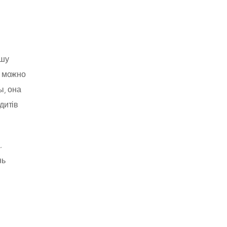
ашу
е можно
ы, она
дитів
.
нь