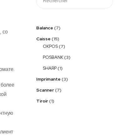
Balance
7
, со
Caisse
15
OKPOS
7
POSBANK
3
SHARP
1
омате.
Imprimante
3
 более
Scanner
7
кой
Tiroir
1
ентную
клиент