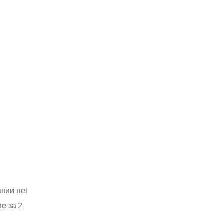
нии нет
е за 2