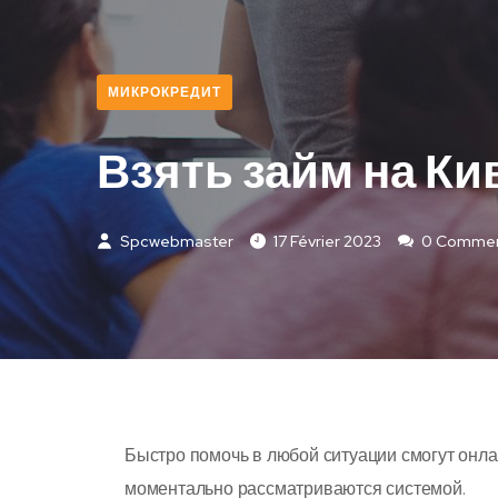
МИКРОКРЕДИТ
Взять займ на Ки
Spcwebmaster
17 Février 2023
0 Comme
Быстро помочь в любой ситуации смогут онла
моментально рассматриваются системой.