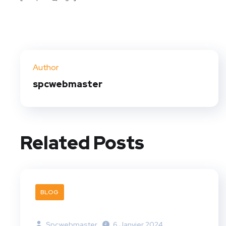
Author
spcwebmaster
Related Posts
BLOG
Spcwebmaster
6 Janvier 2024