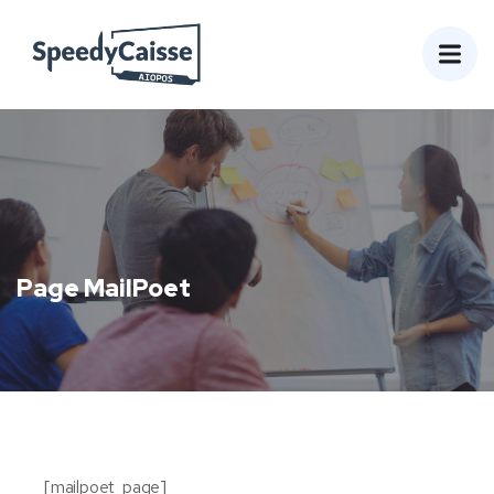
Page MailPoet
[mailpoet_page]