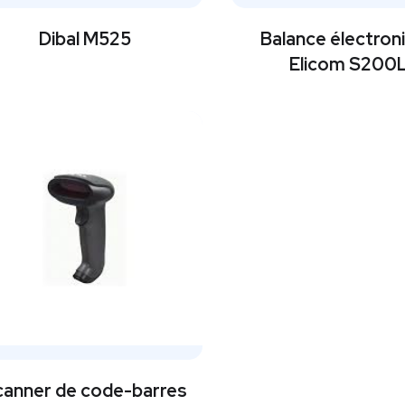
Dibal M525
Balance électron
Elicom S200
canner de code-barres