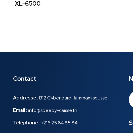
XL-6500
Contact
N
Addresse :
B12 Cyber parc Hammam sousse
Email :
info@speedy-caisse.tn
S
Téléphone :
+216 25 84 85 84