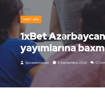
1XBET APK
1xBet Azərbaycan
yayımlarına baxma
Spcwebmaster
3 Septembre 2022
0 Co