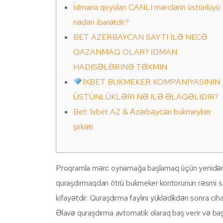
İdmana qoyulan CANLI mərclərin üstünlüyü
nədən ibarətdir?
BET AZERBAYCAN SAYTI ILƏ NECƏ
QAZANMAQ OLAR? İDMAN
HADISƏLƏRINƏ TƏXMIN
1XBET BUKMEKER KOMPANIYASININ
ÜSTÜNLÜKLƏRI NƏ ILƏ ƏLAQƏLIDIR?
Bet: 1xbet AZ & Аzərbаyсаn bukmеykеr
şirkəti
Proqramla mərc oynamağa başlamaq üçün yenidən
quraşdırmaqdan ötrü bukmeker kontorunun rəsmi s
kifayətdir. Quraşdırma faylını yüklədikdən sonra c
Əlavə quraşdırma avtomatik olaraq baş verir və başa