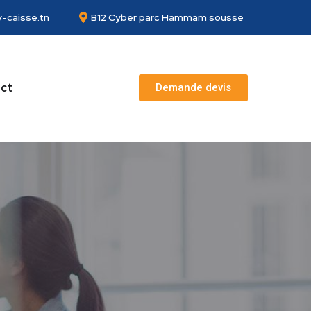
-caisse.tn
B12 Cyber parc Hammam sousse
ct
Demande devis