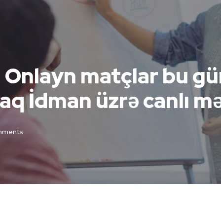
 Onlayn matçlar bu gü
q İdman üzrə canlı mər
mments