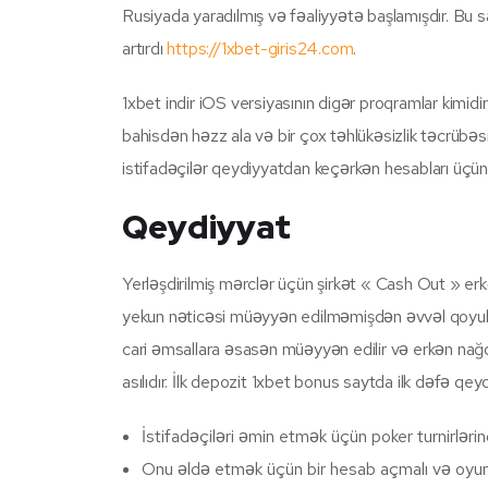
Rusiyada yaradılmış və fəaliyyətə başlamışdır. Bu sa
artırdı
https://1xbet-giris24.com
.
1xbet indir iOS versiyasının digər proqramlar kimidi
bahisdən həzz ala və bir çox təhlükəsizlik təcrübəs
istifadəçilər qeydiyyatdan keçərkən hesabları üçün g
Qeydiyyat
Yerləşdirilmiş mərclər üçün şirkət « Cash Out » er
yekun nəticəsi müəyyən edilməmişdən əvvəl qoyul
cari əmsallara əsasən müəyyən edilir və erkən nağdl
asılıdır. İlk depozit 1xbet bonus saytda ilk dəfə qe
İstifadəçiləri əmin etmək üçün poker turnirlərind
Onu əldə etmək üçün bir hesab açmalı və oyun h