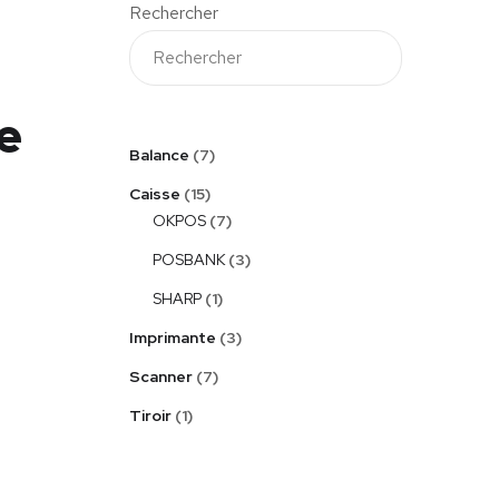
Rechercher
e
Balance
7
Caisse
15
OKPOS
7
POSBANK
3
SHARP
1
Imprimante
3
Scanner
7
Tiroir
1