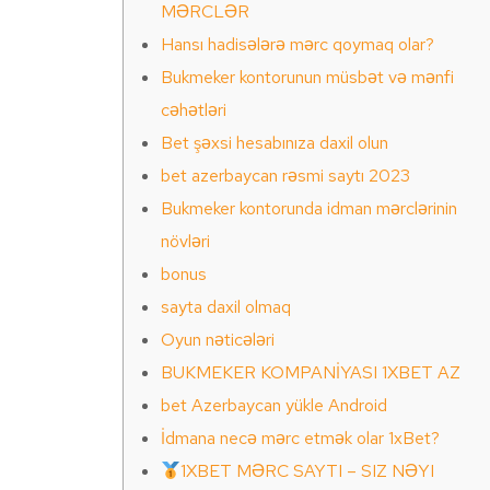
MƏRCLƏR
Hansı hadisələrə mərc qoymaq olar?
Bukmeker kontorunun müsbət və mənfi
cəhətləri
Bet şəxsi hesabınıza daxil olun
bet azerbaycan rəsmi saytı 2023
Bukmeker kontorunda idman mərclərinin
növləri
bonus
sayta daxil olmaq
Oyun nəticələri
BUKMEKER KOMPANİYASI 1XBET AZ
bet Azerbaycan yükle Android
İdmana necə mərc etmək olar 1xBet?
1XBET MƏRC SAYTI – SIZ NƏYI