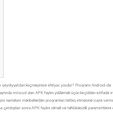
 qeydiyyatdan keçməyinizə ehtiyac yoxdur? Proqramı Android-də
aytında mövcud olan APK faylını yükləmək üçün keçiddən istifadə 
ihazın naməlum mənbələrdən proqramları tətbiq etməsinə icazə verməl
 çatdıqdan sonra APK faylını silməli və təhlükəsizlik parametrlərini 