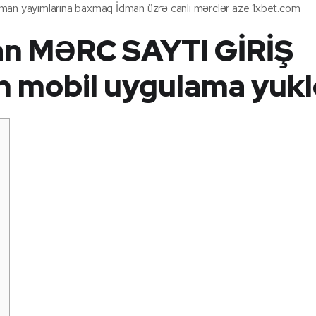
man yayımlarına baxmaq İdman üzrə canlı mərclər aze 1xbet.com
an MƏRC SAYTI GİRİŞ
n mobil uygulama yukl