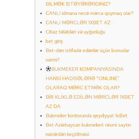
BILMƏK ISTƏYƏRƏRDINIZ?
CANLI idmana necə mərca qoymaq olar?
CANLI MƏRCLƏR 1XBET AZ
Cihaz tələbləri və uyğunluğu
bet giriş
Bet-dən istifadə edənlər üçün bonuslar
varmı?
BUKMEKER KOMPANIYASINDA
HANSI HADISƏLƏRƏ “ONLINE”
OLARAQ MƏRC ETMƏK OLAR?
BİR KLİKLƏ EDİLƏN MƏRCLƏR 1XBET
AZ DA
Bukmeker kontorunda qeydiyyat 1xBet
Bet Azərbaycan bukmekeri: rəsmi saytın
nəzərdən keçirilməsi