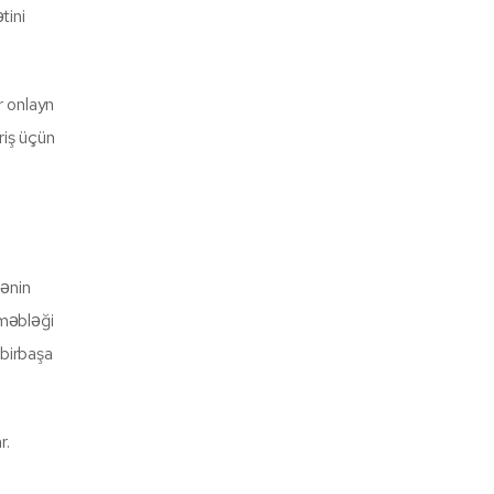
tini
r onlayn
riş üçün
sənin
məbləği
 birbaşa
r.