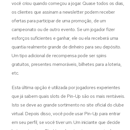
você criou quando começou a jogar. Quase todos os dias,
os clientes que assinam a newsletter podem receber
ofertas para participar de uma promoção, de um
campeonato ou de outro evento. Se um jogador fizer
esforços suficientes e ganhar, ele ou ela receberá uma
quantia realmente grande de dinheiro para seu depósito.
Um tipo adicional de recompensa pode ser spins
gratuitos, presentes memoráveis, bilhetes para a loteria,
etc.
Esta última opção é utilizada por jogadores experientes
que já sabem quais slots de Pin-Up são os mais rentáveis.
Isto se deve ao grande sortimento no site oficial do clube
virtual. Depois disso, você pode usar Pin-Up para entrar
em seu perfil, se você tiver um. Um iniciante que decide