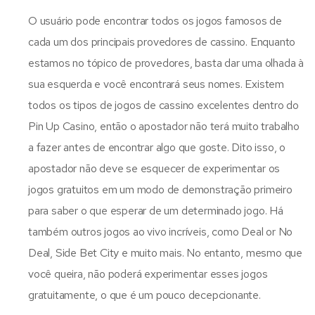
O usuário pode encontrar todos os jogos famosos de
cada um dos principais provedores de cassino. Enquanto
estamos no tópico de provedores, basta dar uma olhada à
sua esquerda e você encontrará seus nomes. Existem
todos os tipos de jogos de cassino excelentes dentro do
Pin Up Casino, então o apostador não terá muito trabalho
a fazer antes de encontrar algo que goste. Dito isso, o
apostador não deve se esquecer de experimentar os
jogos gratuitos em um modo de demonstração primeiro
para saber o que esperar de um determinado jogo. Há
também outros jogos ao vivo incríveis, como Deal or No
Deal, Side Bet City e muito mais. No entanto, mesmo que
você queira, não poderá experimentar esses jogos
gratuitamente, o que é um pouco decepcionante.