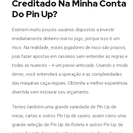
Creditado Na Minha Conta
Do Pin Up?
Existem muito poucos usuários dispostos a investir
imediatamente dinheiro real no jogo, porque isso é um
risco. Na realidade, esses jogadores de risco são poucos,
pois fazer apostas em cassinos sem entender as regras e
todas as nuances – é um passo arriscado. Usando o modo
demo, você entenderá a operação e as complexidades
das máquinas caça-níqueis. Obtenha a melhor experiência
divertida sem estourar seu orçamento.
Temos também uma grande variedade de Pin Up de
mesa, cartas e outros Pin Up de casino, assim como uma
grande seleção de Pin Up de Roleta e outros Pin Up de