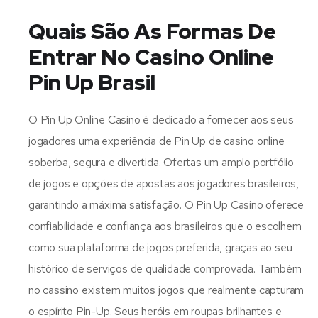
Quais São As Formas De
Entrar No Casino Online
Pin Up Brasil
O Pin Up Online Casino é dedicado a fornecer aos seus
jogadores uma experiência de Pin Up de casino online
soberba, segura e divertida. Ofertas um amplo portfólio
de jogos e opções de apostas aos jogadores brasileiros,
garantindo a máxima satisfação. O Pin Up Casino oferece
confiabilidade e confiança aos brasileiros que o escolhem
como sua plataforma de jogos preferida, graças ao seu
histórico de serviços de qualidade comprovada. Também
no cassino existem muitos jogos que realmente capturam
o espírito Pin-Up. Seus heróis em roupas brilhantes e