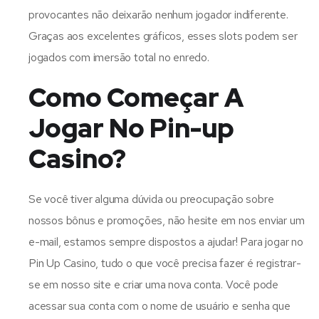
provocantes não deixarão nenhum jogador indiferente.
Graças aos excelentes gráficos, esses slots podem ser
jogados com imersão total no enredo.
Como Começar A
Jogar No Pin-up
Casino?
Se você tiver alguma dúvida ou preocupação sobre
nossos bônus e promoções, não hesite em nos enviar um
e-mail, estamos sempre dispostos a ajudar! Para jogar no
Pin Up Casino, tudo o que você precisa fazer é registrar-
se em nosso site e criar uma nova conta. Você pode
acessar sua conta com o nome de usuário e senha que