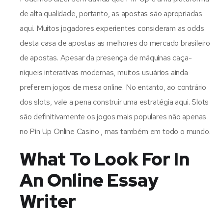
de alta qualidade, portanto, as apostas são apropriadas
aqui. Muitos jogadores experientes consideram as odds
desta casa de apostas as melhores do mercado brasileiro
de apostas. Apesar da presença de máquinas caça-
níqueis interativas modernas, muitos usuários ainda
preferem jogos de mesa online. No entanto, ao contrário
dos slots, vale a pena construir uma estratégia aqui. Slots
são definitivamente os jogos mais populares não apenas
no Pin Up Online Casino , mas também em todo o mundo.
What To Look For In
An Online Essay
Writer