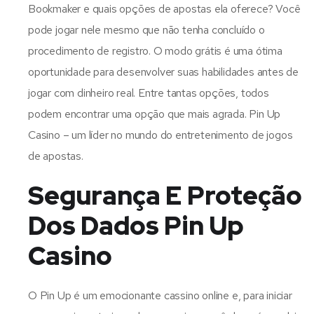
Bookmaker e quais opções de apostas ela oferece? Você
pode jogar nele mesmo que não tenha concluído o
procedimento de registro. O modo grátis é uma ótima
oportunidade para desenvolver suas habilidades antes de
jogar com dinheiro real. Entre tantas opções, todos
podem encontrar uma opção que mais agrada. Pin Up
Casino – um líder no mundo do entretenimento de jogos
de apostas.
Segurança E Proteção
Dos Dados Pin Up
Casino
O Pin Up é um emocionante cassino online e, para iniciar