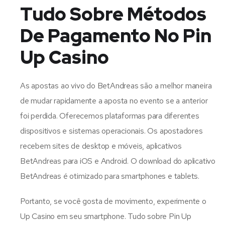
Tudo Sobre Métodos
De Pagamento No Pin
Up Casino
As apostas ao vivo do BetAndreas são a melhor maneira
de mudar rapidamente a aposta no evento se a anterior
foi perdida. Oferecemos plataformas para diferentes
dispositivos e sistemas operacionais. Os apostadores
recebem sites de desktop e móveis, aplicativos
BetAndreas para iOS e Android. O download do aplicativo
BetAndreas é otimizado para smartphones e tablets.
Portanto, se você gosta de movimento, experimente o
Up Casino em seu smartphone. Tudo sobre Pin Up