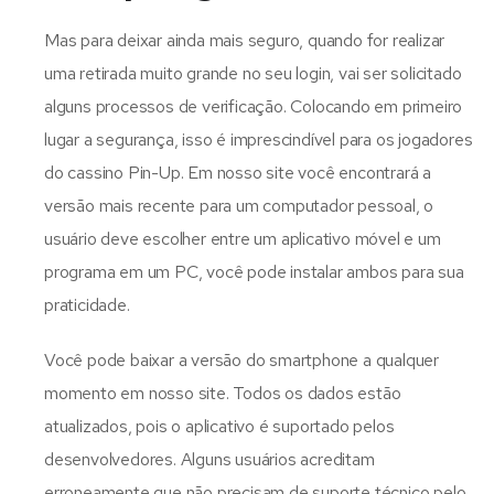
Mas para deixar ainda mais seguro, quando for realizar
uma retirada muito grande no seu login, vai ser solicitado
alguns processos de verificação. Colocando em primeiro
lugar a segurança, isso é imprescindível para os jogadores
do cassino Pin-Up. Em nosso site você encontrará a
versão mais recente para um computador pessoal, o
usuário deve escolher entre um aplicativo móvel e um
programa em um PC, você pode instalar ambos para sua
praticidade.
Você pode baixar a versão do smartphone a qualquer
momento em nosso site. Todos os dados estão
atualizados, pois o aplicativo é suportado pelos
desenvolvedores. Alguns usuários acreditam
erroneamente que não precisam de suporte técnico pelo