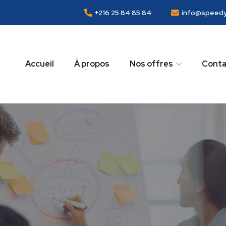
+216 25 84 85 84
info@speedy
Accueil
À propos
Nos offres
Conta