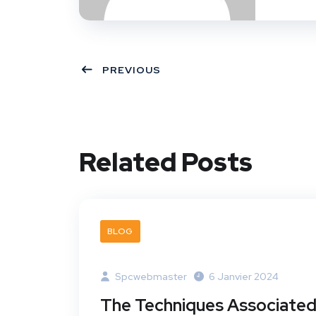
PREVIOUS
Related Posts
BLOG
Spcwebmaster
6 Janvier 2024
The Techniques Associate