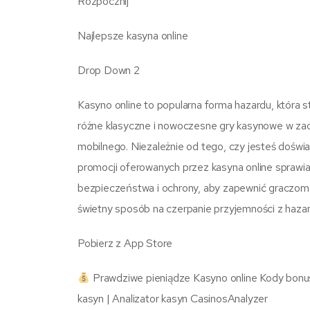
Rozpocznij
Najlepsze kasyna online
Drop Down 2
Kasyno online to popularna forma hazardu, która 
różne klasyczne i nowoczesne gry kasynowe w zac
mobilnego. Niezależnie od tego, czy jesteś dośw
promocji oferowanych przez kasyna online sprawia, 
bezpieczeństwa i ochrony, aby zapewnić graczom 
świetny sposób na czerpanie przyjemności z haza
Pobierz z App Store
Prawdziwe pieniądze Kasyno online Kody bo
kasyn | Analizator kasyn CasinosAnalyzer