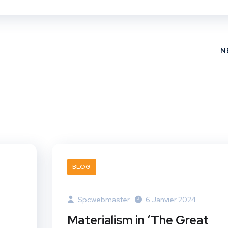
N
BLOG
Spcwebmaster
6 Janvier 2024
d
Materialism in ‘The Great