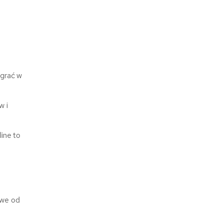
 grać w
w i
ine to
we od