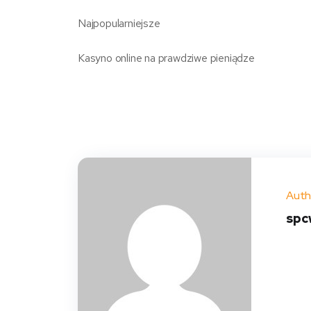
Najpopularniejsze
Kasyno online na prawdziwe pieniądze
Auth
spc