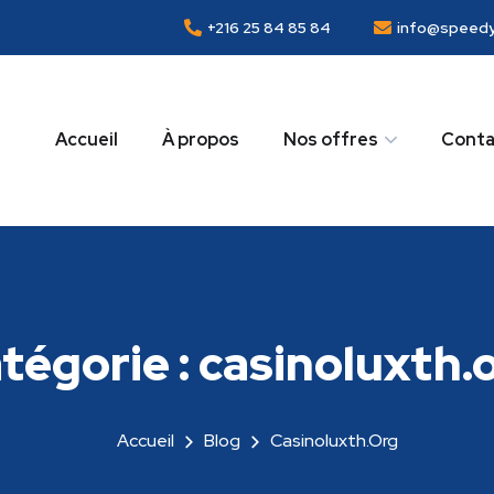
+216 25 84 85 84
info@speedy
Accueil
À propos
Nos offres
Conta
tégorie :
casinoluxth.
Accueil
Blog
Casinoluxth.org