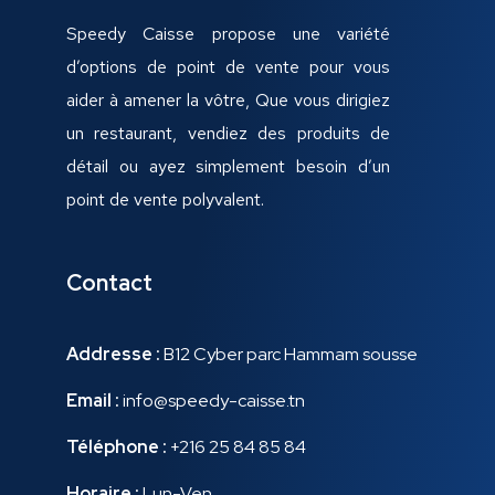
Speedy Caisse propose une variété
d’options de point de vente pour vous
aider à amener la vôtre, Que vous dirigiez
un restaurant, vendiez des produits de
détail ou ayez simplement besoin d’un
point de vente polyvalent.
Contact
Addresse :
B12 Cyber parc Hammam sousse
Email :
info@speedy-caisse.tn
Téléphone :
+216 25 84 85 84
Horaire :
Lun-Ven