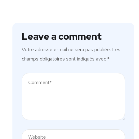
Leave a comment
Votre adresse e-mail ne sera pas publiée.
Les
champs obligatoires sont indiqués avec
*