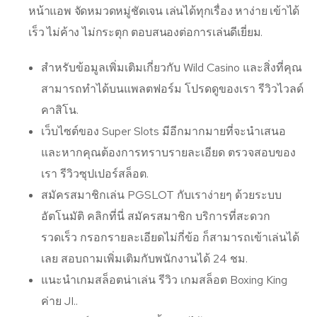
หน้าแอพ จัดหมวดหมู่ชัดเจน เล่นได้ทุกเรื่อง หาง่าย เข้าได้
เร็ว ไม่ค้าง ไม่กระตุก ตอบสนองต่อการเล่นดีเยี่ยม.
สำหรับข้อมูลเพิ่มเติมเกี่ยวกับ Wild Casino และสิ่งที่คุณ
สามารถทำได้บนแพลตฟอร์ม โปรดดูของเรา รีวิวไวลด์
คาสิโน.
เว็บไซต์ของ Super Slots มีอีกมากมายที่จะนำเสนอ
และหากคุณต้องการทราบรายละเอียด ตรวจสอบของ
เรา รีวิวซุปเปอร์สล็อต.
สมัครสมาชิกเล่น PGSLOT กับเราง่ายๆ ด้วยระบบ
อัตโนมัติ คลิกที่นี่ สมัครสมาชิก บริการที่สะดวก
รวดเร็ว กรอกรายละเอียดไม่กี่ข้อ ก็สามารถเข้าเล่นได้
เลย สอบถามเพิ่มเติมกับพนักงานได้ 24 ชม.
แนะนำเกมสล็อตน่าเล่น รีวิว เกมสล็อต Boxing King
ค่าย JI..