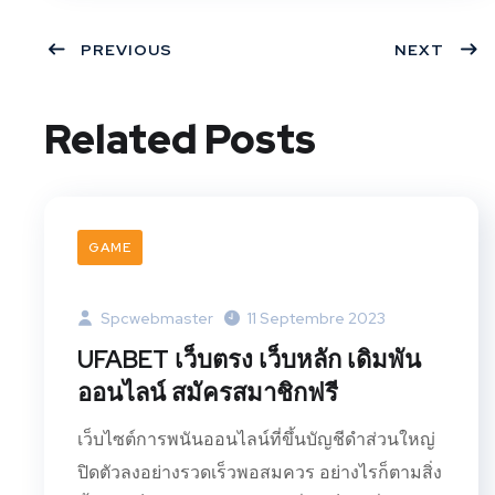
PREVIOUS
NEXT
Related Posts
GAME
Spcwebmaster
11 Septembre 2023
UFABET เว็บตรง เว็บหลัก เดิมพัน
ออนไลน์ สมัครสมาชิกฟรี
เว็บไซต์การพนันออนไลน์ที่ขึ้นบัญชีดำส่วนใหญ่
ปิดตัวลงอย่างรวดเร็วพอสมควร อย่างไรก็ตามสิ่ง