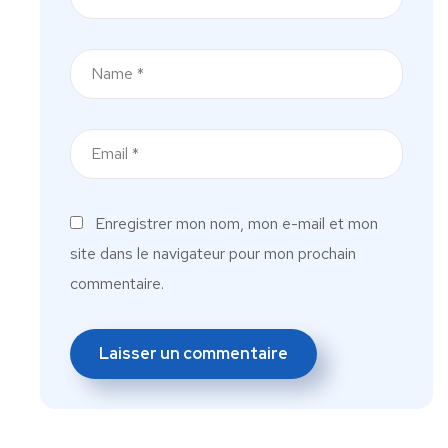
Enregistrer mon nom, mon e-mail et mon
site dans le navigateur pour mon prochain
commentaire.