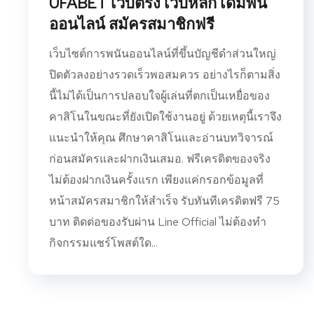
UFABET เว็บตรง เว็บหลัก เดิมพัน
ออนไลน์ สมัครสมาชิกฟรี
เว็บไซต์การพนันออนไลน์ที่ขึ้นบัญชีดำส่วนใหญ่
ปิดตัวลงอย่างรวดเร็วพอสมควร อย่างไรก็ตามสิ่ง
นี้ไม่ได้เป็นการปลอบใจผู้เล่นที่ตกเป็นเหยื่อของ
คาสิโนในขณะที่ยังเปิดใช้งานอยู่ ด้วยเหตุนี้เราจึง
แนะนำให้คุณ ศึกษาคาสิโนและอ่านบทวิจารณ์
ก่อนสมัครและฝากเงินเสมอ. ฟรีเครดิตของจริง
ไม่ต้องฝากเงินครั้งแรก เพียงแค่กรอกข้อมูลที่
หน้าสมัครสมาชิกให้สำเร็จ รับทันทีเครดิตฟรี 75
บาท ติดต่อของรับผ่าน Line Official ไม่ต้องทำ
กิจกรรมแชร์โพสต์ใด...