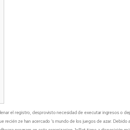
enar el registro, desprovisto necesidad de executar ingresos o de
ue recién ze han acercado ‘s mundo de los juegos de azar. Debido a
tware program en esta organizacion, 1xBet tiene a disposición múl