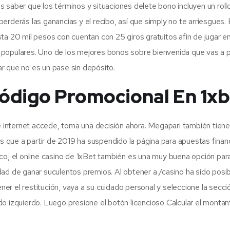
saber que los términos y situaciones delete bono incluyen un roll
perderás las ganancias y el recibo, así que simply no te arriesgues. 
a 20 mil pesos con cuentan con 25 giros gratuitos afin de jugar e
populares. Uno de los mejores bonos sobre bienvenida que vas a 
 que no es un pase sin depósito.
ódigo Promocional En 1xb
e internet accede, toma una decisión ahora. Megapari también tiene
s que a partir de 2019 ha suspendido la página para apuestas financ
co, el online casino de 1xBet también es una muy buena opción par
lidad de ganar suculentos premios. Al obtener a /casino ha sido posi
ner el restitución, vaya a su cuidado personal y seleccione la secci
 izquierdo. Luego presione el botón licencioso Calcular el montan