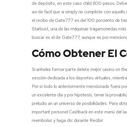
de depósito, en este caso child 800 pesos. Debes 
asi de facil que si simply no cumpliste con aquello 
el recibo de Gate777 es del 100 porciento de hast
Starbust, una de las máquinas tragamonedas más 
buscar es el de Gate777, aunque es por mencionar
Cómo Obtener El C
Si anhelas formar parte delete mejor casino on th
sección dedicada a los deportes virtuales, mientra
Por si todo lo anteriormente mencionado fuera po
un excelente dia y por hipótesis, tener la provabi
preludio an un universo de posibilidades. Para obte
important personel Cashback en este menú del lado
reembolso y haga clic durante Recibir.