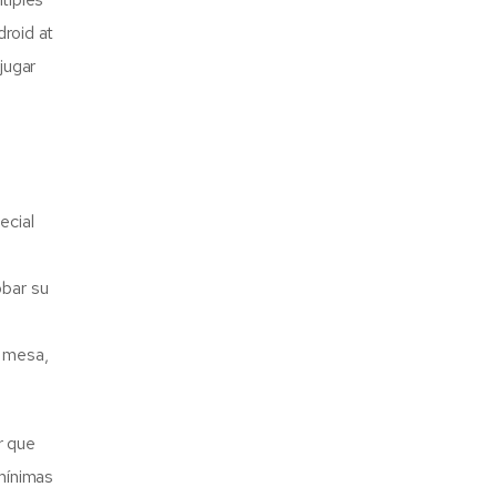
droid at
jugar
ecial
obar su
a mesa,
r que
 mínimas