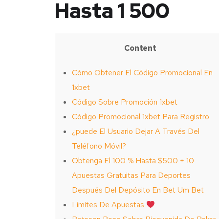
Hasta 1 500
Content
Cómo Obtener El Código Promocional En
1xbet
Código Sobre Promoción 1xbet
Código Promocional 1xbet Para Registro
¿puede El Usuario Dejar A Través Del
Teléfono Móvil?
Obtenga El 100 % Hasta $500 + 10
Apuestas Gratuitas Para Deportes
Después Del Depósito En Bet Um Bet
Límites De Apuestas