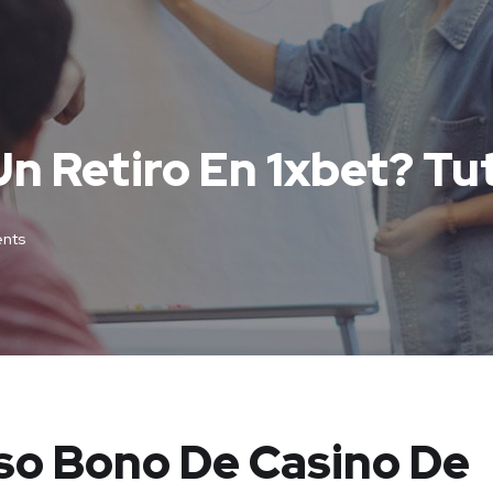
 Retiro En 1xbet? Tut
nts
so Bono De Casino De