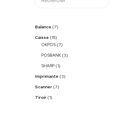
Balance
7
Caisse
15
OKPOS
7
POSBANK
3
SHARP
1
Imprimante
3
Scanner
7
Tiroir
1