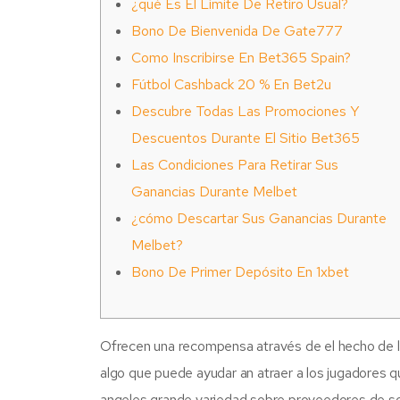
¿qué Es El Límite De Retiro Usual?
Bono De Bienvenida De Gate777
Como Inscribirse En Bet365 Spain?
Fútbol Cashback 20 % En Bet2u
Descubre Todas Las Promociones Y
Descuentos Durante El Sitio Bet365
Las Condiciones Para Retirar Sus
Ganancias Durante Melbet
¿cómo Descartar Sus Ganancias Durante
Melbet?
Bono De Primer Depósito En 1xbet
Ofrecen una recompensa através de el hecho de ll
algo que puede ayudar an atraer a los jugadores q
angeles grande variedad sobre proveedores de sof