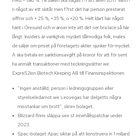
med – two %. Till saken ska sägas f?r att även 2017 varifr?
n något av ett skitår men f?rst det har person presterat
siffror och + 25 %, +35 %, o +20 %. Helt klart har något
hänt i Öresund och vi anser inte att det ser bra lace så här
långt. Insiders är vanligtvis mycket tålmodiga folk, males
de säljer om priset på företagets aktier sjunker för mycket.
A ska betala en sanktionsavgift på kronor för att för sent
ha anmält transaktioner med teckningsrätter we
ExpreS2ion Biotech Keeping AB till Finansinspektionen.
”Ingen anställd, person i ledningsgruppen eller
styrelseledamot we Leovegas har delgetts några
misstankar om brott”, skrev bolaget.
Blizzard finns släppa sex st innehållspatchar under
2023.
Spac-bolaget Apac siktar på att konstruera in 1 miljard