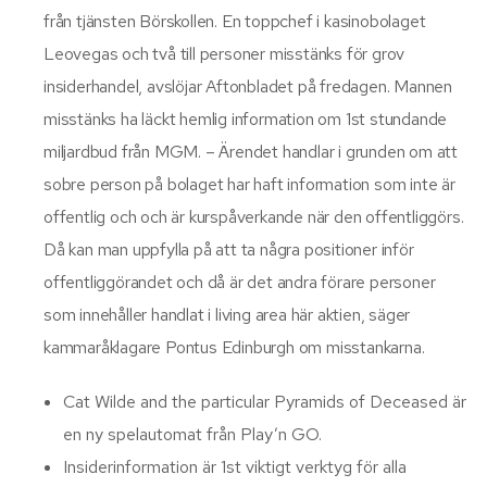
från tjänsten Börskollen. En toppchef i kasinobolaget
Leovegas och två till personer misstänks för grov
insiderhandel, avslöjar Aftonbladet på fredagen. Mannen
misstänks ha läckt hemlig information om 1st stundande
miljardbud från MGM. – Ärendet handlar i grunden om att
sobre person på bolaget har haft information som inte är
offentlig och och är kurspåverkande när den offentliggörs.
Då kan man uppfylla på att ta några positioner inför
offentliggörandet och då är det andra förare personer
som innehåller handlat i living area här aktien, säger
kammaråklagare Pontus Edinburgh om misstankarna.
Cat Wilde and the particular Pyramids of Deceased är
en ny spelautomat från Play’n GO.
Insiderinformation är 1st viktigt verktyg för alla