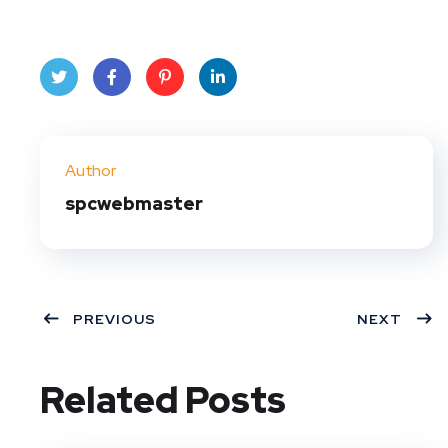
Twit
Face
Pint
Linke
ter
book
eres
dIn
Author
t
spcwebmaster
PREVIOUS
NEXT
Related Posts