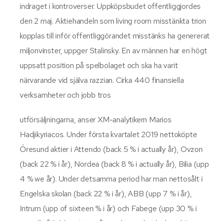
indraget i kontroverser. Uppköpsbudet offentliggjordes
den 2 maj. Aktiehandeln som living room misstänkta trion
kopplas till inför offentliggörandet misstänks ha genererat
miljonvinster, uppger Stalinsky. En av männen har en högt
uppsatt position på spelbolaget och ska ha varit
närvarande vid själva razzian. Cirka 440 finansiella
verksamheter och jobb tros
utförsäljningarna, anser XM-analytikern Marios
Hadjikyriacos. Under första kvartalet 2019 nettoköpte
Öresund aktier i Attendo (back 5 % i actually år), Ovzon
(back 22 % i år), Nordea (back 8 % i actually år), Bilia (upp
4 % we år). Under detsamma period har man nettosålt i
Engelska skolan (back 22 % i år), ABB (upp 7 % i år),
Intrum (upp of sixteen % i år) och Fabege (upp 30 % i