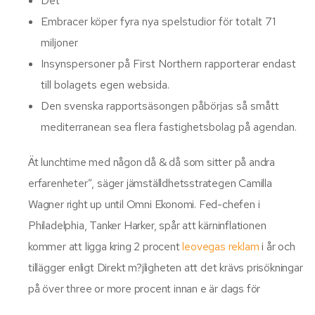
Det
Embracer köper fyra nya spelstudior för totalt 71
miljoner
Insynspersoner på First Northern rapporterar endast
till bolagets egen websida.
Den svenska rapportsäsongen påbörjas så smått
mediterranean sea flera fastighetsbolag på agendan.
Ät lunchtime med någon då & då som sitter på andra
erfarenheter”, säger jämställdhetsstrategen Camilla
Wagner right up until Omni Ekonomi. Fed-chefen i
Philadelphia, Tanker Harker, spår att kärninflationen
kommer att ligga kring 2 procent
leovegas reklam
i år och
tillägger enligt Direkt m?jligheten att det krävs prisökningar
på över three or more procent innan e är dags för