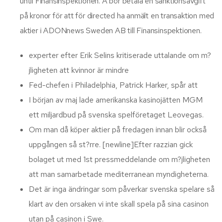
until Finansinspektionen. A bör betala en sanktionsavgift
på kronor för att för directed ha anmält en transaktion med
aktier i ADONnews Sweden AB till Finansinspektionen.
experter efter Erik Selins kritiserade uttalande om m?
jligheten att kvinnor är mindre
Fed-chefen i Philadelphia, Patrick Harker, spår att
I början av maj lade amerikanska kasinojätten MGM
ett miljardbud på svenska spelföretaget Leovegas.
Om man då köper aktier på fredagen innan blir också
uppgången så st?rre. [newline]Efter razzian gick
bolaget ut med 1st pressmeddelande om m?jligheten
att man samarbetade mediterranean myndigheterna.
Det är inga ändringar som påverkar svenska spelare så
klart av den orsaken vi inte skall spela på sina casinon
utan på casinon i Swe.