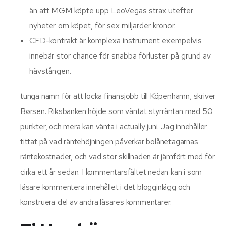
än att MGM köpte upp LeoVegas strax utefter
nyheter om köpet, för sex miljarder kronor.
CFD-kontrakt är komplexa instrument exempelvis
innebär stor chance för snabba förluster på grund av
hävstången.
tunga namn för att locka finansjobb till Köpenhamn, skriver
Børsen. Riksbanken höjde som väntat styrräntan med 50
punkter, och mera kan vänta i actually juni. Jag innehåller
tittat på vad räntehöjningen påverkar bolånetagarnas
räntekostnader, och vad stor skillnaden är jämfört med för
cirka ett år sedan. I kommentarsfältet nedan kan i som
läsare kommentera innehållet i det blogginlägg och
konstruera del av andra läsares kommentarer.