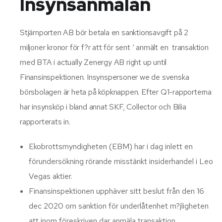
Insynsanmälan
Stjärnporten AB bör betala en sanktionsavgift på 2
miljoner kronor för f?r att för sent ‘ anmält en transaktion
med BTA i actually Zenergy AB right up until
Finansinspektionen. Insynspersoner we de svenska
börsbolagen är heta på köpknappen. Efter Q1-rapporterna
har insynsköp i bland annat SKF, Collector och Bilia
rapporterats in.
Ekobrottsmyndigheten (EBM) har i dag inlett en
förundersökning rörande misstänkt insiderhandel i Leo
Vegas aktier.
Finansinspektionen upphäver sitt beslut från den 16
dec 2020 om sanktion för underlåtenhet m?jligheten
att inom föreskriven dar anmäla transaktion