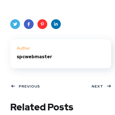
Twit
Face
Pint
Linke
ter
book
eres
dIn
Author
t
spcwebmaster
PREVIOUS
NEXT
Related Posts