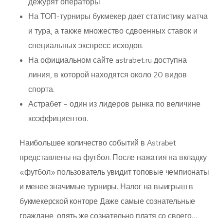
дежурят операторы.
На ТОП-турниры букмекер дает статистику матча
и тура, а также множество сдвоенных ставок и
специальных экспресс исходов.
На официальном сайте astrabet.ru доступна
линия, в которой находятся около 20 видов
спорта.
Астрабет – один из лидеров рынка по величине
коэффициентов.
Наибольшее количество событий в Astrabet
представлены на футбол. После нажатия на вкладку
«футбол» пользователь увидит топовые чемпионаты
и менее значимые турниры. Налог на выигрыш в
букмекерской конторе Даже самые сознательные
граждане, опять же сознательно платя со своего…