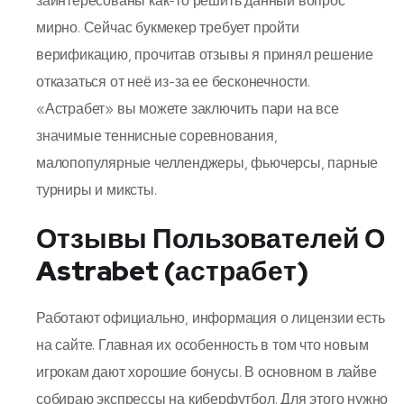
заинтересованы как-то решить данный вопрос
мирно. Сейчас букмекер требует пройти
верификацию, прочитав отзывы я принял решение
отказаться от неё из-за ее бесконечности.
«Астрабет» вы можете заключить пари на все
значимые теннисные соревнования,
малопопулярные челленджеры, фьючерсы, парные
турниры и миксты.
Отзывы Пользователей О
Astrabet (астрабет)
Работают официально, информация о лицензии есть
на сайте. Главная их особенность в том что новым
игрокам дают хорошие бонусы. В основном в лайве
собираю экспрессы на киберфутбол. Для этого нужно