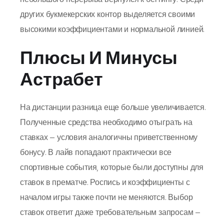
других букмекерских контор выделяется своими
высокими коэффициентами и нормальной линией.
Плюсы И Минусы
Астрабет
На дистанции разница еще больше увеличивается.
Полученные средства необходимо отыграть на
ставках — условия аналогичны приветственному
бонусу. В лайв попадают практически все
спортивные события, которые были доступны для
ставок в прематче. Роспись и коэффициенты с
началом игры также почти не меняются. Выбор
ставок ответит даже требовательным запросам —