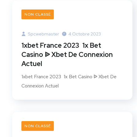
NON CLASSÉ
Spcwebmaster
4 Octobre 2023
1xbet France 2023 ️ 1x Bet
Casino ᐉ Xbet De Connexion
Actuel
1xbet France 2023 ️ 1x Bet Casino ᐉ Xbet De
Connexion Actuel
NON CLASSÉ