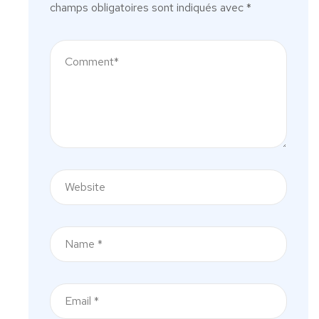
champs obligatoires sont indiqués avec
*