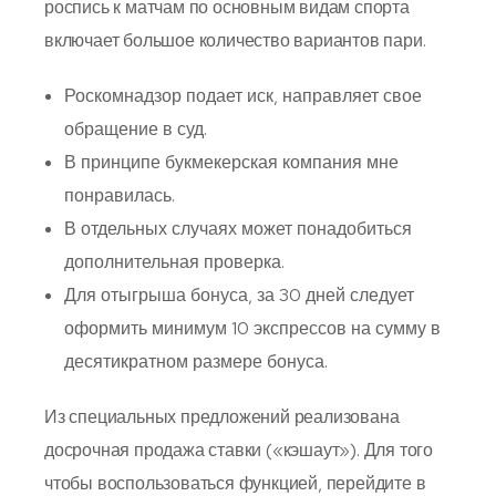
роспись к матчам по основным видам спорта
включает большое количество вариантов пари.
Роскомнадзор подает иск, направляет свое
обращение в суд.
В принципе букмекерская компания мне
понравилась.
В отдельных случаях может понадобиться
дополнительная проверка.
Для отыгрыша бонуса, за 30 дней следует
оформить минимум 10 экспрессов на сумму в
десятикратном размере бонуса.
Из специальных предложений реализована
досрочная продажа ставки («кэшаут»). Для того
чтобы воспользоваться функцией, перейдите в