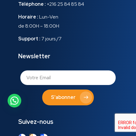
Téléphone :
+216 25 84 85 84
Horaire :
Lun-Ven
de 8:00H – 18:00H
Support :
7 jours /7
Newsletter
S'abonner
Suivez-nous