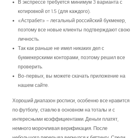
В экспрессе требуется минимум 3 варианта с
котировкой от 1.5 (для каждого).
«Астрабет» – легальный российский букмекер,
поэтому все новые клиенты подтверждают свою
личность.
Так как раньше не имел никаких дел с
букмекерскими конторами, поэтому решил все
проверить.
Во-первых, вы можете скачать приложение на
нашем сайте.
Хороший диапазон росписи, особенно все нравится
по футболу, ставлю в основном на тоталы и с
интересными коэффициентами. Деньги платят,
немного морочливая верификация. После
небольшого перерыва вернулся к беттингу. Среди