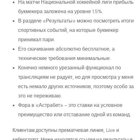
На матчи Национальной хоккейной лиги прибыль
букмекера заложена на уровне 1.5%.
В разделе «Результаты» можно посмотреть итоги
спортивных событий, на которые букмекер
принимал пари.
Его скачивание абсолютно бесплатное, а
технические требования минимальные.
Конечно немного урезанный функционал по
трансляциям не радует, но для просмотра у меня
есть немало других источников, поэтому особо за
это не переживаю.
Фора в «Астрабет» – это ставки на условное
преимущество или отставание одной из команд.
Клиентам доступны прематчевая линия, Live и
киберспорт. Ниже находятся ссылки на результаты и