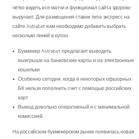
чётко видеть все матчи и функционал сайта здорово
выручает. Для размещения ставки типа экспресс на
сайте Astrabet вам необходимо добавить выбрать
несколько линий в купон.
Букмекер Astrabet предлагает выводить
выигрыши на банковские карты и на электронные
кошельки.
Особенно сегодня, когда в некоторых офшорных
БК нельзя пополнить счет с помощью российских
карт.
Вывод довольно оперативный и с минимальной
комиссией.
На российском букмекерском рынке появилась новая