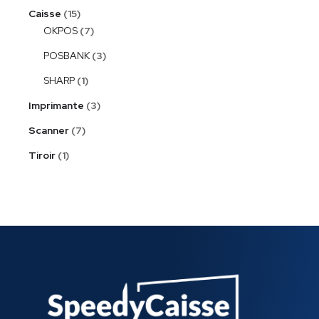
Caisse
15
OKPOS
7
POSBANK
3
SHARP
1
Imprimante
3
Scanner
7
Tiroir
1