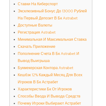
Ставки На Киберспорт
Эксклюзивный Бонус До 13000 Рублей
На Первый Депозит В Бк Astrabet
Доступные Валюты
Регистрация Astrabet
Минимальная И Максимальная Ставка
Скачать Приложение
Пополнение Счета В Бк Astrabet И
Вывод Выигрыша
Букмекерская Контора Astrabet
Кешбэк 12% Каждый Месяц Для Всех
Игроков В Бк Астрабет
Характеристики Бк От Игроков
Способы Ввода И Вывода Средств
Почему Игроки Выбирают Астрабет