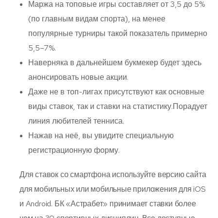
Маржа на топовые игры составляет от 3,5 до 5%
(по главным видам спорта), на менее
популярные турниры такой показатель примерно
5,5–7%.
Наверняка в дальнейшем букмекер будет здесь
анонсировать новые акции.
Даже не в топ-лигах присутствуют как основные
виды ставок, так и ставки на статистику.Порадует
линия любителей тенниса.
Нажав на неё, вы увидите специальную
регистрационную форму.
Для ставок со смартфона используйте версию сайта
для мобильных или мобильные приложения для iOS
и Android. БК «Астрабет» принимает ставки более