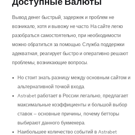
Доступные Валюты
Вывод денег быстрый, задержек и проблем не
возникало, хотя и вывожу не часто. На сайте легко
разобраться самостоятельно, при необходимости
можно обратиться за помощью. Служба поддержки
адекватная, реагирует быстро и оперативно решают
проблемы, возникающие вопросы.
Но стоит знать разницу между основным сайтом и
альтернативной точкой входа.
Astrabet работает в России легально, предлагает
максимальные коэффициенты и большой выбор
ставок — основные причины, почему бетторы
выбирают данного букмекера.
Наибольшее количество событий в Astrabet