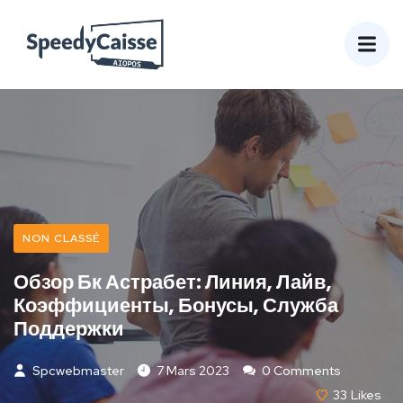
NON CLASSÉ
Обзор Бк Астрабет: Линия, Лайв,
Коэффициенты, Бонусы, Служба
Поддержки
Spcwebmaster
7 Mars 2023
0 Comments
33
Likes