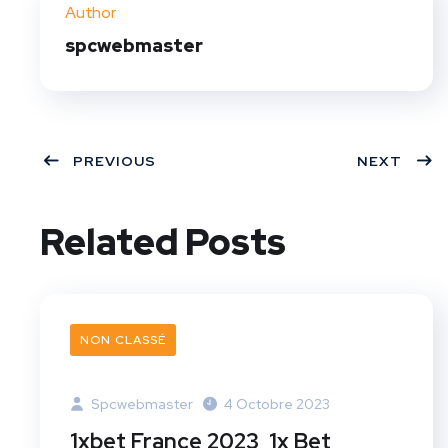
Author
t
spcwebmaster
PREVIOUS
NEXT
Related Posts
NON CLASSÉ
Spcwebmaster
4 Octobre 2023
1xbet France 2023 ️ 1x Bet