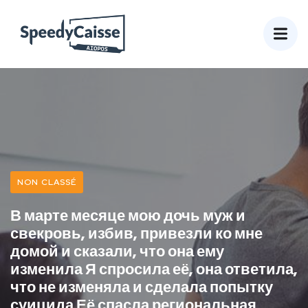
NON CLASSÉ
В марте месяце мою дочь муж и
свекровь, избив, привезли ко мне
домой и сказали, что она ему
изменила Я спросила её, она ответила,
что не изменяла и сделала попытку
суицида Её спасла региональная