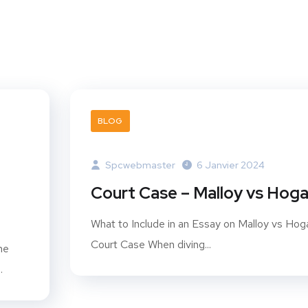
BLOG
Spcwebmaster
6 Janvier 2024
Court Case – Malloy vs Hog
What to Include in an Essay on Malloy vs Hog
Court Case When diving...
he
.