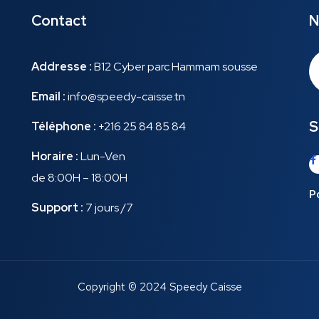
Contact
N
Addresse :
B12 Cyber parc Hammam sousse
Email :
info@speedy-caisse.tn
S
Téléphone :
+216 25 84 85 84
Horaire :
Lun-Ven
de 8:00H – 18:00H
Po
Support :
7 jours /7
Copyright © 2024 Speedy Caisse