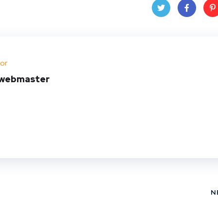
Twit
Face
Pin
ter
book
ere
or
t
webmaster
N