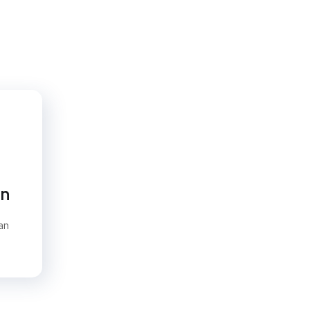
an
an