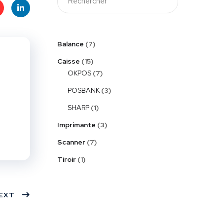
t
Linke
Balance
7
s
dIn
Caisse
15
OKPOS
7
POSBANK
3
SHARP
1
Imprimante
3
Scanner
7
Tiroir
1
EXT