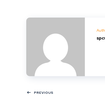
Auth
spc
PREVIOUS