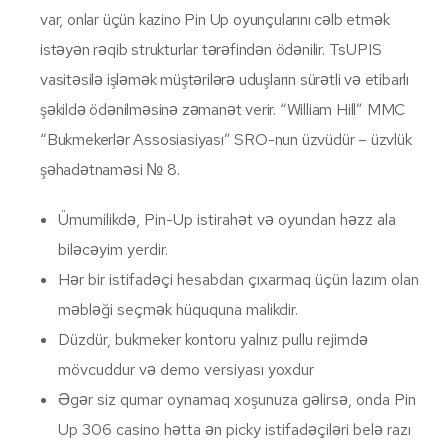
var, onlar üçün kazino Pin Up oyunçularını cəlb etmək
istəyən rəqib strukturlar tərəfindən ödənilir. TsUPIS
vasitəsilə işləmək müştərilərə uduşların sürətli və etibarlı
şəkildə ödənilməsinə zəmanət verir. “William Hill” MMC
“Bukmekerlər Assosiasiyası” SRO-nun üzvüdür – üzvlük
şəhadətnaməsi № 8.
Ümumilikdə, Pin-Up istirahət və oyundan həzz ala
biləcəyim yerdir.
Hər bir istifadəçi hesabdan çıxarmaq üçün lazım olan
məbləği seçmək hüququna malikdir.
Düzdür, bukmeker kontoru yalnız pullu rejimdə
mövcuddur və demo versiyası yoxdur
Əgər siz qumar oynamaq xoşunuza gəlirsə, onda Pin
Up 306 casino hətta ən picky istifadəçiləri belə razı