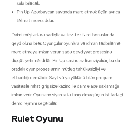
sala biləcək.
Pin Up Azərbaycan saytında mərc etmək üçün ayrıca
təlimat mövcuddur.
Daimi müştərilərə sadiqlik və tez-tez fərdi bonuslar da
qeyd oluna bilər. Oyunçular oyunlara və idman tədbirlərinə
mərc etməyə imkan verən sadə qeydiyyat prosesinə
diqqət yetirməlidirlər. Pin Up casino az lisenziyalıdır, bu da
oradakı oyun proseslərinin mütləq təhlükəsizliyi və
etibarlılığı deməkdir. Sayt və ya yüklənə bilən proqram
vasitəsilə rahat giriş sizə kazino ilə daim əlaqə saxlamağa
imkan verir. Oyunların siyahısı ilə tanış olmaq üçün istifadəçi
demo rejimini seçə bilər.
Rulet Oyunu