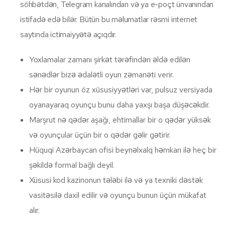
söhbətdən, Telegram kanalından və ya e-poçt ünvanından
istifadə edə bilər. Bütün bu məlumatlar rəsmi internet
saytında ictimaiyyətə açıqdır.
Yoxlamalar zamanı şirkət tərəfindən əldə edilən
sənədlər bizə ədalətli oyun zəmanəti verir.
Hər bir oyunun öz xüsusiyyətləri var, pulsuz versiyada
oyanayaraq oyunçu bunu daha yaxşı başa düşəcəkdir.
Marşrut nə qədər aşağı, ehtimallar bir o qədər yüksək
və oyunçular üçün bir o qədər gəlir gətirir.
Hüquqi Azərbaycan ofisi beynəlxalq həmkarı ilə heç bir
şəkildə formal bağlı deyil.
Xüsusi kod kazinonun tələbi ilə və ya texniki dəstək
vasitəsilə daxil edilir və oyunçu bunun üçün mükafat
alır.