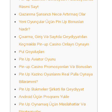
Rəsmi Sayt
Qazanma Şansınızı Necə Artırmaq Olar
Yeni Oyunçular Üçün Pin Up Bonusları
Nədir?
Çıxarma, Giriş Və Saytda Qeydiyyatdan
Keçməklə Pin-up Casino Onlayn Oynayın
Pul Qoyuluşları:
Pin Up Aviator Oyunu
Pin-up Casino Promosyonları Və Bonusları
Pin Up Kazino Oyunlarını Real Pulla Oynaya
Bilərəmmi?
Pin Up Bukmeker Şirkəti Ilə Qeydiyyat
Android Üçün Proqramı Yukle
Pin Up Oynamaq Üçün Məsləhətlər Və
Strategiyalar