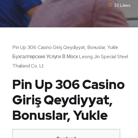
32
Likes
Pin Up 306 Casino Giriş Qeydiyyat, Bonuslar, Yukle
Бухгалтерские Услуги В Моск Leong Jin Special Steel
Thailand Co, Lt
Pin Up 306 Casino
Giriş Qeydiyyat,
Bonuslar, Yukle