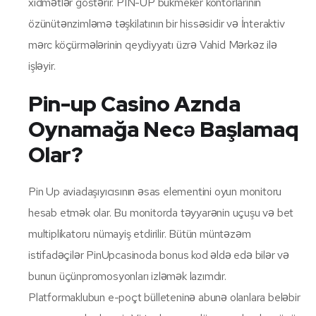
xidmətlər göstərir. PIN-UP bukmeker kontorlarının
özünütənzimləmə təşkilatının bir hissəsidir və İnteraktiv
mərc köçürmələrinin qeydiyyatı üzrə Vahid Mərkəz ilə
işləyir.
Pin-up Casino Aznda
Oynamağa Necə Başlamaq
Olar?
Pin Up aviadaşıyıcısının əsas elementini oyun monitoru
hesab etmək olar. Bu monitorda təyyarənin uçuşu və bet
multiplikatoru nümayiş etdirilir. Bütün müntəzəm
istifadəçilər PinUpcasinoda bonus kod əldə edə bilər və
bunun üçünpromosyonları izləmək lazımdır.
Platformaklubun e-poçt bülleteninə abunə olanlara beləbir