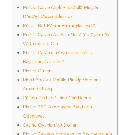
Pin Up Casino Apk Vasitəsilə Müştəri
Dəstəyi Mövcuddurmu?
Pin-up Bet Rəsmi Bukmeyker Şirkət
Pin Up Casino Az Pulu Necə Yerləşdirmək
Və Çıxarmaq Olar
Pin-up Casinoda Oynamağa Necə
Başlamaq Lazımdır?
Pin Up Güzgü
Mobil App Və Mobile Pin Up Version
Arasında Fərq
Cü Ildə Pin Up Kazino Cari Bonus
Pin Up 360 Azerbaycan Saytında
Qeydiyyat
Casino Oyunları Və Slotlar
Pin-up Casinos Azerbaycan: Azərbaycanda