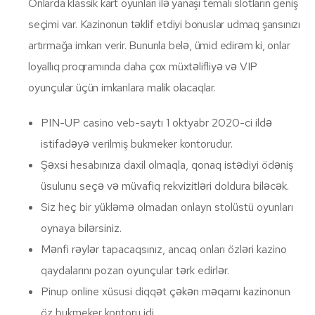
Onlarda klassik kart oyunları ilə yanaşı temalı slotların geniş
seçimi var. Kazinonun təklif etdiyi bonuslar udmaq şansınızı
artırmağa imkan verir. Bununla belə, ümid edirəm ki, onlar
loyallıq proqramında daha çox müxtəlifliyə və VIP
oyunçular üçün imkanlara malik olacaqlar.
PIN-UP casino veb-saytı 1 oktyabr 2020-ci ildə
istifadəyə verilmiş bukmeker kontorudur.
Şəxsi hesabınıza daxil olmaqla, qonaq istədiyi ödəniş
üsulunu seçə və müvafiq rekvizitləri doldura biləcək.
Siz heç bir yükləmə olmadan onlayn stolüstü oyunları
oynaya bilərsiniz.
Mənfi rəylər tapacaqsınız, ancaq onları özləri kazino
qaydalarını pozan oyunçular tərk edirlər.
Pinup online xüsusi diqqət çəkən məqamı kazinonun
öz bukmeker kontoru idi.